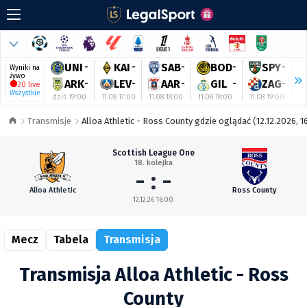
UNI
-
KAI
-
SAB
-
BOD
-
SPY
-
Wyniki na
żywo
ARK
-
LEV
-
AAR
-
GIL
-
ZAG
-
20 live
Wszystkie
dziś 19:00
11.08 17:00
11.08 18:00
11.08 18:00
11.08 19:00
11
Transmisje
Alloa Athletic - Ross County gdzie oglądać (12.12.2026, 1
Scottish League One
18. kolejka
- : -
Alloa Athletic
Ross County
12.12.26 16:00
Mecz
Tabela
Transmisja
Transmisja Alloa Athletic - Ross
County