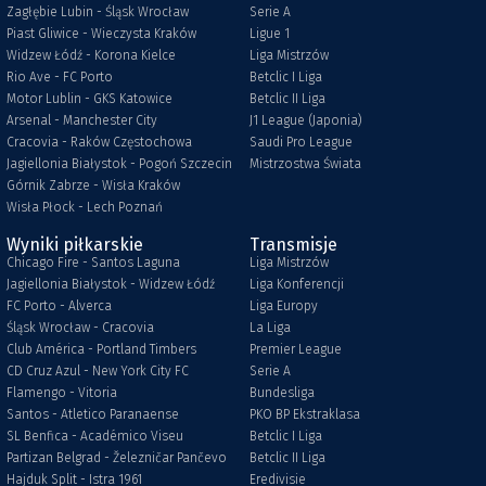
Zagłębie Lubin - Śląsk Wrocław
Serie A
Piast Gliwice - Wieczysta Kraków
Ligue 1
Widzew Łódź - Korona Kielce
Liga Mistrzów
Rio Ave - FC Porto
Betclic I Liga
Motor Lublin - GKS Katowice
Betclic II Liga
Arsenal - Manchester City
J1 League (Japonia)
Cracovia - Raków Częstochowa
Saudi Pro League
Jagiellonia Białystok - Pogoń Szczecin
Mistrzostwa Świata
Górnik Zabrze - Wisła Kraków
Wisła Płock - Lech Poznań
Wyniki piłkarskie
Transmisje
Chicago Fire - Santos Laguna
Liga Mistrzów
Jagiellonia Białystok - Widzew Łódź
Liga Konferencji
FC Porto - Alverca
Liga Europy
Śląsk Wrocław - Cracovia
La Liga
Club América - Portland Timbers
Premier League
CD Cruz Azul - New York City FC
Serie A
Flamengo - Vitoria
Bundesliga
Santos - Atletico Paranaense
PKO BP Ekstraklasa
SL Benfica - Académico Viseu
Betclic I Liga
Partizan Belgrad - Železničar Pančevo
Betclic II Liga
Hajduk Split - Istra 1961
Eredivisie