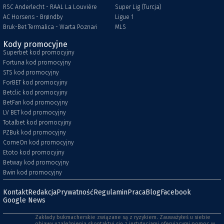
RSC Anderlecht - RAAL La Louvière
Super Lig (Turcja)
AC Horsens - Brøndby
Ligue 1
Bruk-Bet Termalica - Warta Poznań
MLS
Kody promocyjne
Superbet kod promocyjny
Fortuna kod promocyjny
STS kod promocyjny
ForBET kod promocyjny
Betclic kod promocyjny
BetFan kod promocyjny
LV BET kod promocyjny
Totalbet kod promocyjny
PZBuk kod promocyjny
ComeOn kod promocyjny
Etoto kod promocyjny
Betway kod promocyjny
Bwin kod promocyjny
Kontakt
Redakcja
Prywatność
Regulamin
Praca
Blog
Facebook
Google News
Zakłady bukmacherskie związane są z ryzykiem. Zauważyłeś u siebie
objawy uzależnienia skontaktuj się z instytucjami oferującymi pomoc w