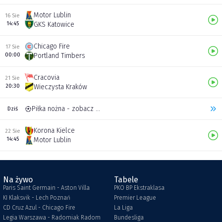
Motor Lublin
16 Sie
14:45
GKS Katowice
Chicago Fire
17 Sie
00:00
Portland Timbers
Cracovia
21 Sie
20:30
Wieczysta Kraków
Piłka nożna - zobacz inne transmisje
Dziś
Korona Kielce
22 Sie
14:45
Motor Lublin
Na żywo
Tabele
Paris Saint Germain - Aston Villa
PKO BP Ekstraklasa
KI Klaksvik - Lech Poznań
Premier League
CD Cruz Azul - Chicago Fire
La Liga
Legia Warszawa - Radomiak Radom
Bundesliga