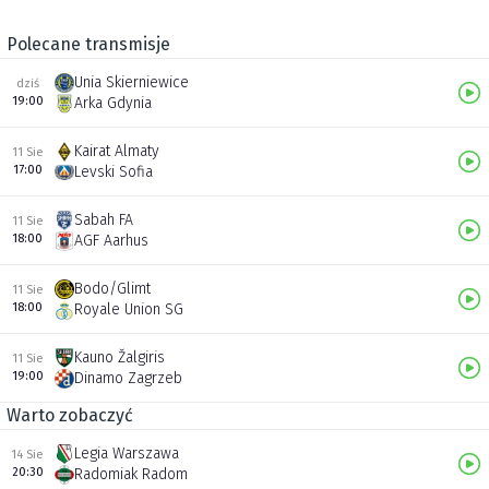
Polecane transmisje
Unia Skierniewice
dziś
19:00
Arka Gdynia
Kairat Almaty
11 Sie
17:00
Levski Sofia
Sabah FA
11 Sie
18:00
AGF Aarhus
Bodo/Glimt
11 Sie
18:00
Royale Union SG
Kauno Žalgiris
11 Sie
19:00
Dinamo Zagrzeb
Warto zobaczyć
Legia Warszawa
14 Sie
20:30
Radomiak Radom