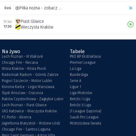
Piłka nożna - zobacz inne transmisje
Dziś
Piast Gliwice
15 Sie
17:30
Wieczysta Kraków
Na żywo
Tabele
Lech Poznań - KI Klaksvik
PKO BP Ekstraklasa
Chicago Fire - Necaxa
Premier League
Wisła Kraków - Wisła Płock
La Liga
Radomiak Radom - Górnik Zabrze
Bundesliga
Pogoń Szczecin - Motor Lublin
Serie A
Korona Kielce - Legia Warszawa
Ligue 1
Śląsk Wrocław - Cracovia
Liga Mistrzów
Raków Częstochowa - Zagłębie Lubin
Betclic I Liga
Lech Poznań - Piast Gliwice
Betclic II Liga
GKS Katowice - Wieczysta Kraków
J1 League (Japonia)
FC Porto - Alverca
Saudi Pro League
Jagiellonia Białystok - Widzew Łódź
Mistrzostwa Świata
Chicago Fire - Santos Laguna
Paris Saint Germain - Aston Villa