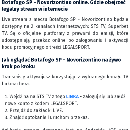
Botafogo SP - Novorizontino online. Gdzie obejrzeć
legalny stream w internecie
Live stream z meczu Botafogo SP - Novorizontino będzie
dostępny na 2 kanałach internetowych: STS TV, Superbet
TV. Są o oficjalne platformy z prawami do emisji, które
udostępniają przekaz online po zalogowaniu i aktywacji
kodu promocyjnego o treści LEGALSPORT.
Jak oglądać Botafogo SP - Novorizontino na żywo
krok po kroku
Transmisję aktywujesz korzystając z wybranego kanału TV
bukmachera.
Wejdź na na STS TV z tego
LINKA
- zaloguj się lub załóż
nowe konto z kodem LEGALSPORT.
Przejdź do zakładki LIVE.
Znajdź sptokanie i uruchom przekaz.