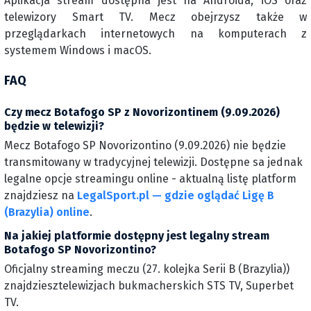
Aplikacja stream dostępna jest na Androida, iOS oraz
telewizory Smart TV. Mecz obejrzysz także w
przeglądarkach internetowych na komputerach z
systemem Windows i macOS.
FAQ
Czy mecz Botafogo SP z Novorizontinem (9.09.2026)
będzie w telewizji?
Mecz Botafogo SP Novorizontino (9.09.2026) nie będzie
transmitowany w tradycyjnej telewizji. Dostępne sa jednak
legalne opcje streamingu online - aktualną listę platform
znajdziesz na
LegalSport.pl — gdzie oglądać Ligę B
(Brazylia) online
.
Na jakiej platformie dostępny jest legalny stream
Botafogo SP Novorizontino?
Oficjalny streaming meczu (27. kolejka Serii B (Brazylia))
znajdziesztelewizjach bukmacherskich STS TV, Superbet
TV.