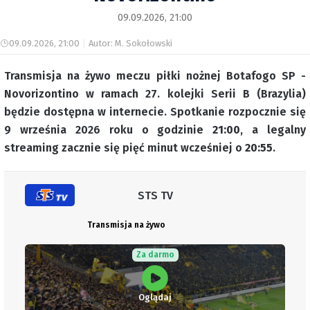
09.09.2026, 21:00
09.09.2026, 21:00
Autor: M. Sokołowski
Transmisja na żywo meczu piłki nożnej Botafogo SP -
Novorizontino w ramach 27. kolejki Serii B (Brazylia)
będzie dostępna w internecie. Spotkanie rozpocznie się
9 września 2026 roku o godzinie
21:00
, a legalny
streaming zacznie się pięć minut wcześniej o
20:55
.
STS TV
Transmisja na żywo
Za darmo
Oglądaj