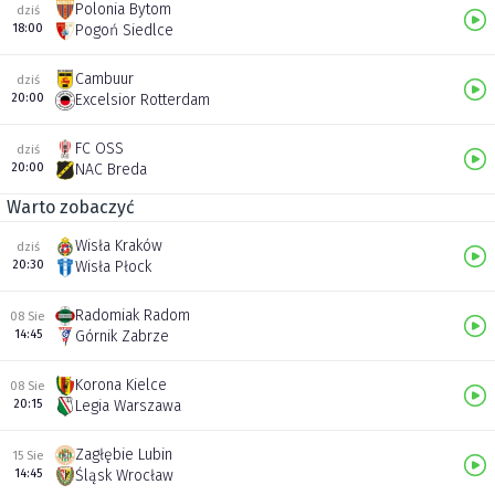
Polonia Bytom
dziś
18:00
Pogoń Siedlce
Cambuur
dziś
20:00
Excelsior Rotterdam
FC OSS
dziś
20:00
NAC Breda
Warto zobaczyć
Wisła Kraków
dziś
20:30
Wisła Płock
Radomiak Radom
08 Sie
14:45
Górnik Zabrze
Korona Kielce
08 Sie
20:15
Legia Warszawa
Zagłębie Lubin
15 Sie
14:45
Śląsk Wrocław