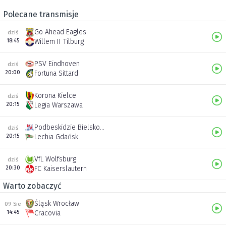
Polecane transmisje
Go Ahead Eagles
dziś
18:45
Willem II Tilburg
PSV Eindhoven
dziś
20:00
Fortuna Sittard
Korona Kielce
dziś
20:15
Legia Warszawa
Podbeskidzie Bielsko-Biała
dziś
20:15
Lechia Gdańsk
VfL Wolfsburg
dziś
20:30
FC Kaiserslautern
Warto zobaczyć
Śląsk Wrocław
09 Sie
14:45
Cracovia