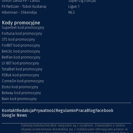
Union Santa Fe - Lanus
Super Lig (Turcja)
FK Partizan - Toboł Kustanaj
Ligue 1
Hibernian - Shkendija
MLS
Kody promocyjne
Superbet kod promocyjny
Fortuna kod promocyjny
STS kod promocyjny
ForBET kod promocyjny
Betclic kod promocyjny
BetFan kod promocyjny
LV BET kod promocyjny
Totalbet kod promocyjny
PZBuk kod promocyjny
ComeOn kod promocyjny
Etoto kod promocyjny
Betway kod promocyjny
Bwin kod promocyjny
Kontakt
Redakcja
Prywatność
Regulamin
Praca
Blog
Facebook
Google News
Zakłady bukmacherskie związane są z ryzykiem. Zauważyłeś u siebie
objawy uzależnienia skontaktuj się z instytucjami oferującymi pomoc w