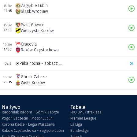
Zagłębie Lubin
15 Sie
14:45
Śląsk Wrocław
Piast Gliwice
15 Sie
17:30
Wieczysta Kraków
Cracovia
16 Sie
17:30
Raków Częstochowa
Piłka nożna - zobacz inne transmisje
Dziś
Górnik Zabrze
16 Sie
20:15
Wisła Kraków
Na żywo
Tabele
Radomiak Radom - Górnik Zabrze
PKO BP Ekstraklasa
Pogoń Szczecin - Motor Lublin
Premier League
Korona Kielce - Legia Warszawa
La Liga
Raków Częstochowa - Zagłębie Lubin
Bundesliga
Śląsk Wrocław - Cracovia
Serie A