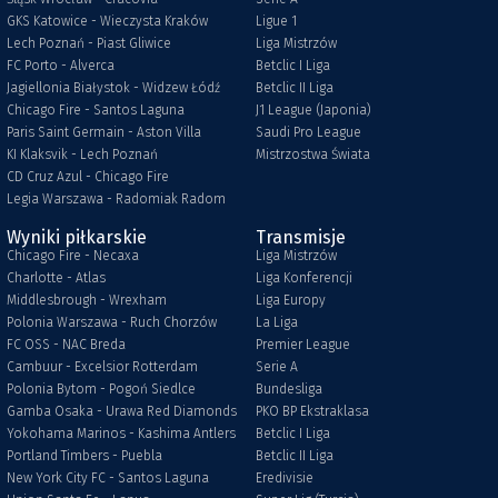
GKS Katowice - Wieczysta Kraków
Ligue 1
Lech Poznań - Piast Gliwice
Liga Mistrzów
FC Porto - Alverca
Betclic I Liga
Jagiellonia Białystok - Widzew Łódź
Betclic II Liga
Chicago Fire - Santos Laguna
J1 League (Japonia)
Paris Saint Germain - Aston Villa
Saudi Pro League
KI Klaksvik - Lech Poznań
Mistrzostwa Świata
CD Cruz Azul - Chicago Fire
Legia Warszawa - Radomiak Radom
Wyniki piłkarskie
Transmisje
Chicago Fire - Necaxa
Liga Mistrzów
Charlotte - Atlas
Liga Konferencji
Middlesbrough - Wrexham
Liga Europy
Polonia Warszawa - Ruch Chorzów
La Liga
FC OSS - NAC Breda
Premier League
Cambuur - Excelsior Rotterdam
Serie A
Polonia Bytom - Pogoń Siedlce
Bundesliga
Gamba Osaka - Urawa Red Diamonds
PKO BP Ekstraklasa
Yokohama Marinos - Kashima Antlers
Betclic I Liga
Portland Timbers - Puebla
Betclic II Liga
New York City FC - Santos Laguna
Eredivisie