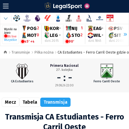
POG
2
KOR
-
NIJ
1
EAG
-
PSV
-
Wyniki na
żywo
MOT
0
LEG
-
STO
2
WIL
-
SIT
-
86 live
Wszystkie
dziś 20:15
dziś 18:45
dziś 20:00
45' +4
90'
Transmisje
Piłka nożna
CA Estudiantes - Ferro Carril Oeste gdzie 
Primera Nacional
27. kolejka
- : -
CA Estudiantes
Ferro Carril Oeste
29.08.26 22:00
Mecz
Tabela
Transmisja
Transmisja CA Estudiantes - Ferro
Carril Oeste