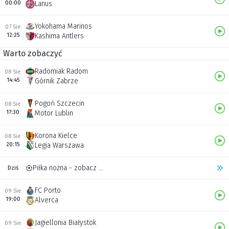
00:00
Lanus
Yokohama Marinos
07 Sie
12:25
Kashima Antlers
Warto zobaczyć
Radomiak Radom
08 Sie
14:45
Górnik Zabrze
Pogoń Szczecin
08 Sie
17:30
Motor Lublin
Korona Kielce
08 Sie
20:15
Legia Warszawa
Piłka nożna - zobacz inne transmisje
Dziś
FC Porto
09 Sie
19:00
Alverca
Jagiellonia Białystok
09 Sie