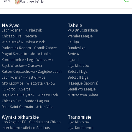
20:15
Widzew Łódź
Na żywo
Tabele
Lech Poznań - KI Klaksvik
PKO BP Ekstraklasa
Chicago Fire - Necaxa
Premier League
Wisła Kraków - Wisła Płock
La Liga
Radomiak Radom - Górnik Zabrze
Bundesliga
Pogoń Szczecin - Motor Lublin
Serie A
Korona Kielce - Legia Warszawa
Ligue 1
Śląsk Wrocław - Cracovia
Liga Mistrzów
Raków Częstochowa - Zagłębie Lubin
Betclic I Liga
Lech Poznań - Piast Gliwice
Betclic II Liga
GKS Katowice - Wieczysta Kraków
J1 League (Japonia)
FC Porto - Alverca
Saudi Pro League
Jagiellonia Białystok - Widzew Łódź
Mistrzostwa Świata
Chicago Fire - Santos Laguna
Paris Saint Germain - Aston Villa
Wyniki piłkarskie
Transmisje
Los Angeles FC - Guadalajara Chivas
Liga Mistrzów
Inter Miami - Atlético San Luis
Liga Konferencji