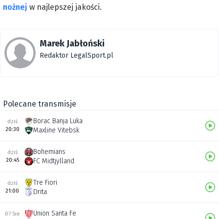
nożnej
w najlepszej jakości.
Marek Jabłoński
Redaktor LegalSport.pl
Polecane transmisje
Borac Banja Luka
dziś
20:30
Maxline Vitebsk
Bohemians
dziś
20:45
FC Midtjylland
Tre Fiori
dziś
21:00
Drita
Union Santa Fe
07 Sie