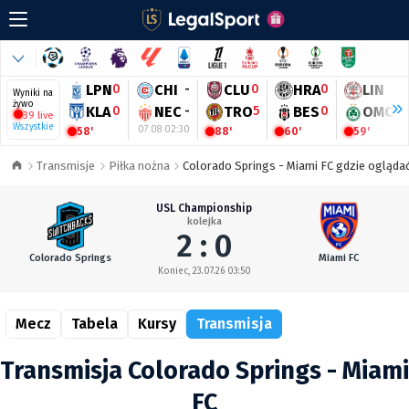
LPN
0
CHI
-
CLU
0
HRA
0
LIN
0
Wyniki na
żywo
KLA
0
NEC
-
TRO
5
BES
0
OMO
0
39 live
Wszystkie
07.08 02:30
58'
88'
60'
59'
Transmisje
Piłka nożna
Colorado Springs - Miami FC gdzie oglądać
USL Championship
kolejka
2 : 0
Colorado Springs
Miami FC
Koniec, 23.07.26 03:50
Mecz
Tabela
Kursy
Transmisja
Transmisja Colorado Springs - Miami
FC