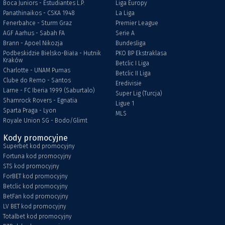
Boca Juniors - Estudiantes L.P.
Liga Europy
Panathinaikos - CSKA 1948
La Liga
Fenerbahce - Sturm Graz
Premier League
AGF Aarhus - Sabah FA
Serie A
Brann - Apoel Nikozja
Bundesliga
Podbeskidzie Bielsko-Biała - Hutnik
PKO BP Ekstraklasa
Kraków
Betclic I Liga
Charlotte - UNAM Pumas
Betclic II Liga
Clube do Remo - Santos
Eredivisie
Larne - FC Iberia 1999 (Saburtalo)
Super Lig (Turcja)
Shamrock Rovers - Egnatia
Ligue 1
Sparta Praga - Lyon
MLS
Royale Union SG - Bodo/Glimt
Kody promocyjne
Superbet kod promocyjny
Fortuna kod promocyjny
STS kod promocyjny
ForBET kod promocyjny
Betclic kod promocyjny
BetFan kod promocyjny
LV BET kod promocyjny
Totalbet kod promocyjny