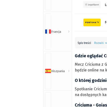
L
F
Francja
Spis treści
Rozwiń
Gdzie oglądać C
Mecz Criciuma z G
będzie online na 
Hiszpania
O której godzin
Spotkanie Criciuma
na dostępnych ka
Criciuma - Goia