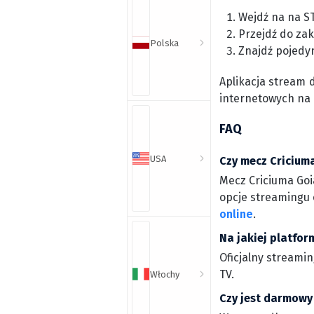
Wejdź na na S
Przejdź do zak
Polska
Znajdź pojedy
Aplikacja stream 
internetowych na
FAQ
USA
Czy mecz Criciuma
Mecz Criciuma Goia
opcje streamingu o
online
.
Na jakiej platfor
Oficjalny streamin
TV.
Włochy
Czy jest darmowy