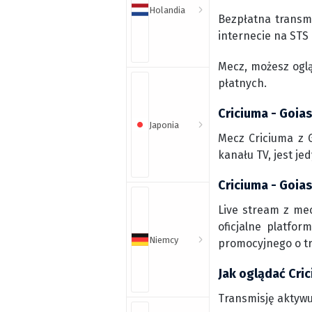
Holandia
Bezpłatna transm
internecie na STS 
Mecz, możesz ogl
płatnych.
Criciuma - Goias
Japonia
Mecz Criciuma z 
kanału TV, jest j
Criciuma - Goias
Live stream z me
oficjalne platfo
Niemcy
promocyjnego o t
Jak oglądać Cri
Transmisję aktywu