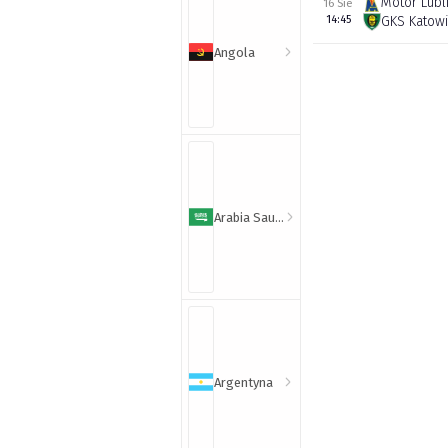
Motor Lubl
16 Sie
14:45
GKS Katow
Angola
Arabia Saudyjska
Argentyna