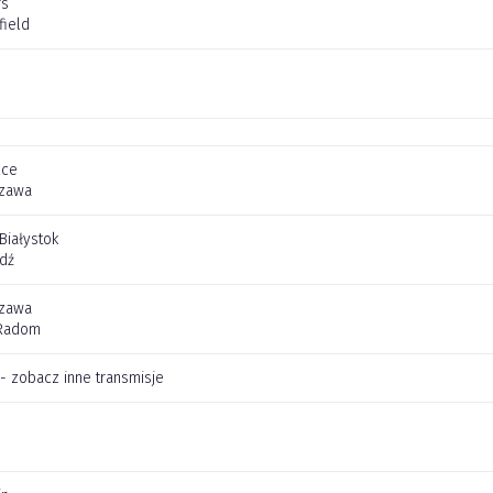
rs
field
e
lce
szawa
 Białystok
dź
szawa
Radom
 - zobacz inne transmisje