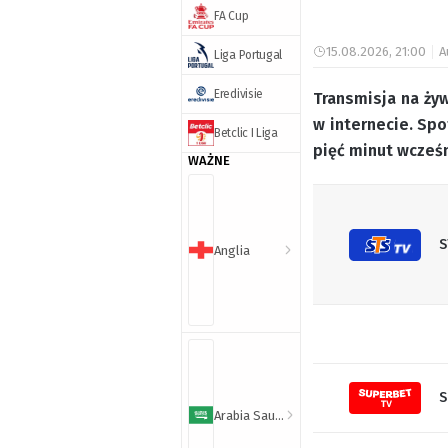
FA Cup
15.08.2026, 21:00
A
Liga Portugal
Eredivisie
Transmisja na żyw
w internecie. Spo
Betclic I Liga
pięć minut wcześ
WAŻNE
S
Anglia
S
Arabia Saudyjska