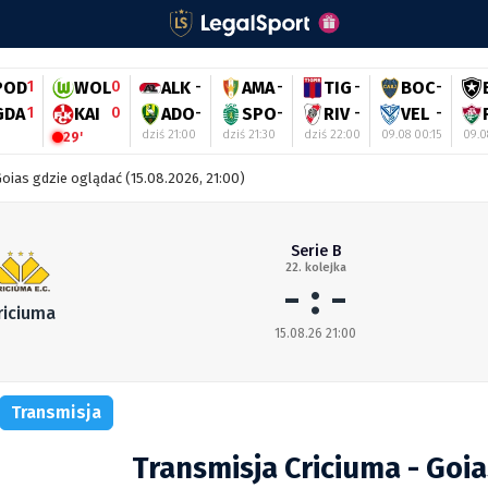
POD
1
WOL
0
ALK
-
AMA
-
TIG
-
BOC
-
GDA
1
KAI
0
ADO
-
SPO
-
RIV
-
VEL
-
dziś 21:00
dziś 21:30
dziś 22:00
09.08 00:15
09.0
29'
Goias gdzie oglądać (15.08.2026, 21:00)
Serie B
22. kolejka
- : -
riciuma
15.08.26 21:00
Transmisja
Transmisja Criciuma - Goia