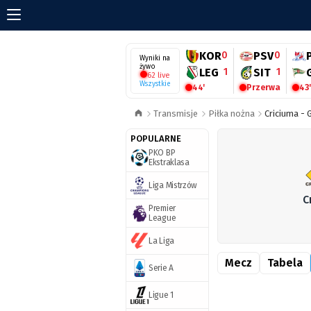
KOR
0
PSV
0
Wyniki na
żywo
LEG
1
SIT
1
62 live
Wszystkie
44'
Przerwa
43'
Transmisje
Piłka nożna
Criciuma - 
POPULARNE
PKO BP
Ekstraklasa
Liga Mistrzów
C
Premier
League
La Liga
Mecz
Tabela
Serie A
Ligue 1