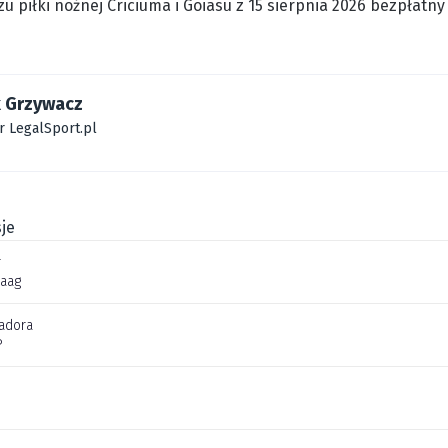
 piłki nożnej Criciuma i Goiasu z 15 sierpnia 2026 bezpłatny
 Grzywacz
r LegalSport.pl
je
r
aag
adora
P