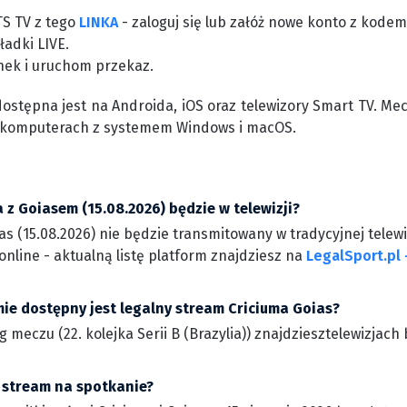
TS TV z tego
LINKA
- zaloguj się lub załóż nowe konto z kode
ładki LIVE.
nek i uruchom przekaz.
dostępna jest na Androida, iOS oraz telewizory Smart TV. Me
 komputerach z systemem Windows i macOS.
 z Goiasem (15.08.2026) będzie w telewizji?
s (15.08.2026) nie będzie transmitowany w tradycyjnej telewi
nline - aktualną listę platform znajdziesz na
LegalSport.pl 
mie dostępny jest legalny stream Criciuma Goias?
g meczu (22. kolejka Serii B (Brazylia)) znajdziesztelewizja
 stream na spotkanie?