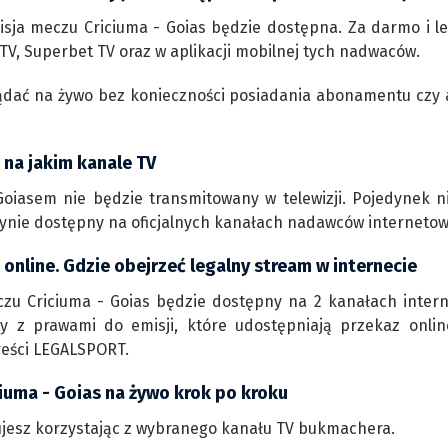
isja meczu Criciuma - Goias będzie dostępna. Za darmo i l
TV, Superbet TV oraz w aplikacji mobilnej tych nadwaców.
ądać na żywo bez konieczności posiadania abonamentu czy 
 na jakim kanale TV
Goiasem nie będzie transmitowany w telewizji. Pojedynek 
edynie dostępny na oficjalnych kanałach nadawców interneto
 online. Gdzie obejrzeć legalny stream w internecie
czu Criciuma - Goias będzie dostępny na 2 kanałach intern
rmy z prawami do emisji, które udostępniają przekaz onli
reści LEGALSPORT.
ciuma - Goias na żywo krok po kroku
jesz korzystając z wybranego kanału TV bukmachera.