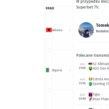
W przypadku meczu
Superbet TV.
KRAJE
Tomek
Albania
Redakto
Polecane transmis
AZ Alkmaa
dziś
21:00
ADO Den H
Algeria
Estrela Am
dziś
21:30
Sporting C
Tigre
dziś
22:00
River Plate