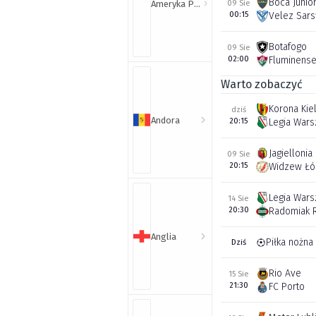
Boca Junio
Ameryka Północna i Południowa
09 Sie
00:15
Velez Sars
Botafogo
09 Sie
02:00
Fluminens
Warto zobaczyć
Korona Kie
dziś
Andora
20:15
Legia War
Jagiellonia
09 Sie
20:15
Widzew Łó
Legia War
14 Sie
20:30
Radomiak 
Anglia
Piłka nożna
Dziś
Rio Ave
15 Sie
21:30
FC Porto