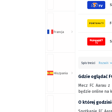
S
F
Francja
S
Spis treści
Rozwiń
Hiszpania
Gdzie oglądać FC
Mecz FC Aarau z 
będzie online na 
O której godzini
Spotkanie FC Aara