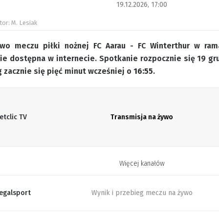
19.12.2026, 17:00
tor: M. Lesiak
ywo meczu piłki nożnej FC Aarau - FC Winterthur w ram
zie dostępna w internecie. Spotkanie rozpocznie się 19 g
 zacznie się pięć minut wcześniej o
16:55
.
etclic TV
Transmisja na żywo
Więcej kanałów
egalsport
Wynik i przebieg meczu na żywo