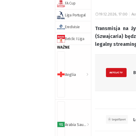
FA Cup
19.12.2026, 17:00
Au
Liga Portugal
Eredivisie
Transmisja na ż
(Szwajcaria) będ
Betclic I Liga
legalny streaming
WAŻNE
B
Anglia
L
Arabia Saudyjska