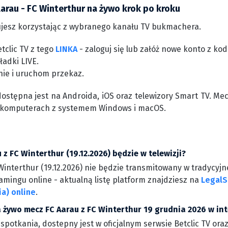
arau - FC Winterthur na żywo krok po kroku
jesz korzystając z wybranego kanału TV bukmachera.
tclic TV z tego
LINKA
- zaloguj się lub załóż nowe konto z k
ładki LIVE.
nie i uruchom przekaz.
dostępna jest na Androida, iOS oraz telewizory Smart TV. Me
 komputerach z systemem Windows i macOS.
 z FC Winterthur (19.12.2026) będzie w telewizji?
interthur (19.12.2026) nie będzie transmitowany w tradycyjne
amingu online - aktualną listę platform znajdziesz na
LegalS
a) online
.
 żywo mecz FC Aarau z FC Winterthur 19 grudnia 2026 w int
 spotkania, dostepny jest w oficjalnym serwsie Betclic TV ora