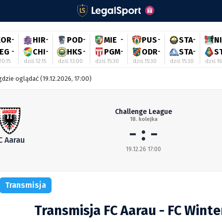
KOR
-
HIR
-
POD
-
MIE
-
PUS
-
STA
-
NI
LEG
-
CHI
-
HKS
-
PGM
-
ODR
-
STA
-
S
20:15
dziś 12:15
dziś 13:00
dziś 15:30
dziś 15:30
dziś 15:30
dziś 1
gdzie oglądać (19.12.2026, 17:00)
Challenge League
18. kolejka
- : -
C Aarau
19.12.26 17:00
Transmisja
Transmisja FC Aarau - FC Winte