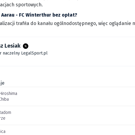
acjach sportowych.
 Aarau - FC Winterthur bez opłat?
walizacji trafiła do kanału ogólnodostępnego, więc oglądanie
z Lesiak
r naczelny LegalSport.pl
je
Hiroshima
Chiba
Radom
rze
ica