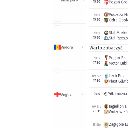
Ameryka Północna i Południowa
15:30
Pogoń Gro
Puszcza N
dziś
15:30
Odra Opol
Stal Miele
dziś
15:30
Stal Rzes
Andora
Warto zobaczyć
Pogoń Szc
dziś
17:30
Motor Lubl
Lech Pozn
09 Sie
17:30
Piast Gliwi
Piłka nożna
Dziś
Anglia
Jagiellonia
09 Sie
20:15
Widzew Łó
Zagłębie L
15 Sie