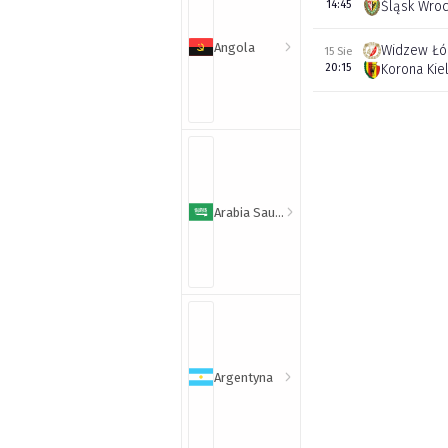
14:45
Śląsk Wro
Angola
Widzew Łó
15 Sie
20:15
Korona Kie
Arabia Saudyjska
Argentyna