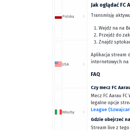
Jak oglądać FC A
Transmisję aktywu
Polska
Wejdź na na Be
Przejdź do zak
Znajdź sptoka
Aplikacja stream 
internetowych na
USA
FAQ
Czy mecz FC Aarau
Mecz FC Aarau FC W
legalne opcje stre
League (Szwajcari
Włochy
Gdzie obejrzeć na
Stream live z tego