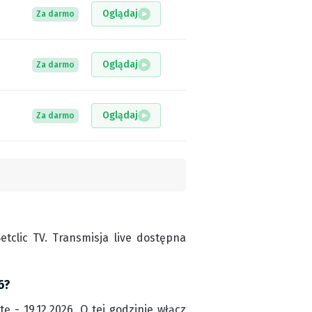
Oglądaj
Za darmo
Oglądaj
Za darmo
Oglądaj
Za darmo
clic TV. Transmisja live dostępna
6?
ę - 19.12.2026. O tej godzinie włącz