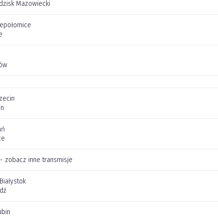
dzisk Mazowiecki
iepołomice
e
c
zów
zecin
in
ań
ce
 - zobacz inne transmisje
 Białystok
dź
ubin