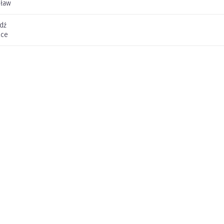
cław
dź
lce