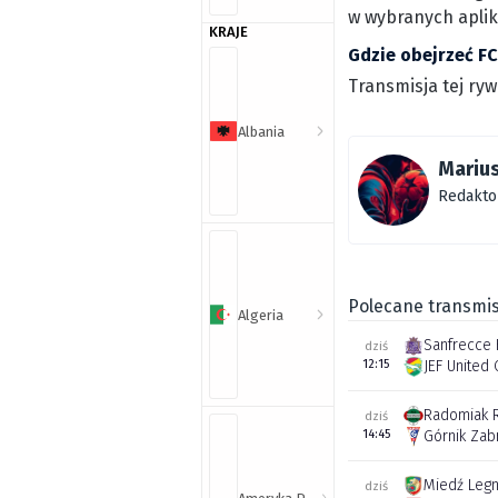
w wybranych aplik
KRAJE
Gdzie obejrzeć FC
Transmisja tej ry
Albania
Marius
Redakto
Polecane transmis
Algeria
Sanfrecce 
dziś
12:15
JEF United 
Radomiak 
dziś
14:45
Górnik Zab
Miedź Legn
dziś