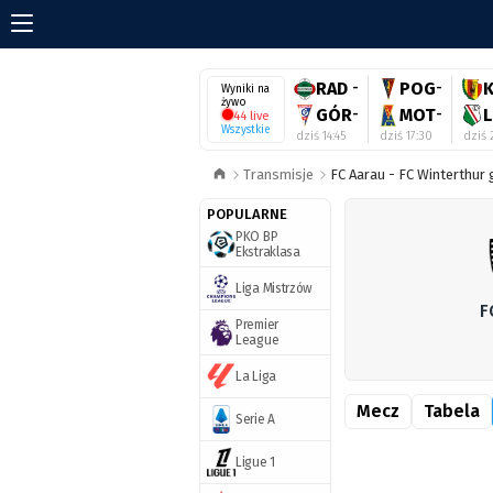
RAD
-
POG
-
Wyniki na
żywo
GÓR
-
MOT
-
44 live
Wszystkie
dziś 14:45
dziś 17:30
dziś 
Transmisje
FC Aarau - FC Winterthur 
POPULARNE
PKO BP
Ekstraklasa
Liga Mistrzów
F
Premier
League
La Liga
Mecz
Tabela
Serie A
Ligue 1