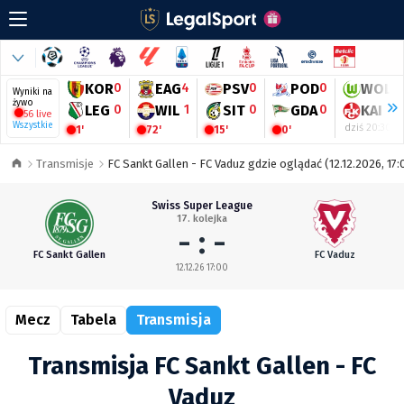
KOR
0
EAG
4
PSV
0
POD
0
WOL
-
Wyniki na
żywo
LEG
0
WIL
1
SIT
0
GDA
0
KAI
-
56 live
Wszystkie
dziś 20:30
1'
72'
15'
0'
Transmisje
FC Sankt Gallen - FC Vaduz gdzie oglądać (12.12.2026, 17:
Swiss Super League
17. kolejka
- : -
FC Sankt Gallen
FC Vaduz
12.12.26 17:00
Mecz
Tabela
Transmisja
Transmisja FC Sankt Gallen - FC
Vaduz