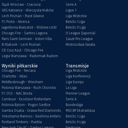
Śląsk Wrocław - Cracovia
Serie A
GKS Katowice - Wieczysta Kraków
Ligue 1
Lech Poznań - Piast Gliwice
Liga Mistrzów
FC Porto - Alverca
Betclic I Liga
Jagiellonia Białystok - Widzew Łódź
Betclic II Liga
Chicago Fire - Santos Laguna
J1 League (Japonia)
Paris Saint Germain - Aston Villa
Saudi Pro League
KI Klaksvik - Lech Poznań
Mistrzostwa Świata
CD Cruz Azul - Chicago Fire
Legia Warszawa - Radomiak Radom
Wyniki piłkarskie
Transmisje
Chicago Fire - Necaxa
Liga Mistrzów
Charlotte - Atlas
Liga Konferencji
Middlesbrough - Wrexham
Liga Europy
Polonia Warszawa - Ruch Chorzów
La Liga
FC OSS - NAC Breda
Premier League
Cambuur - Excelsior Rotterdam
Serie A
Polonia Bytom - Pogoń Siedlce
Bundesliga
Gamba Osaka - Urawa Red Diamonds
PKO BP Ekstraklasa
Yokohama Marinos - Kashima Antlers
Betclic I Liga
Portland Timbers - Puebla
Betclic II Liga
New York City FC - Santos Laguna
Eredivisie