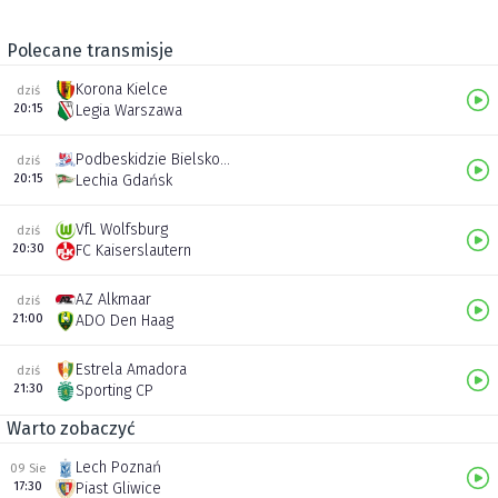
Polecane transmisje
Korona Kielce
dziś
20:15
Legia Warszawa
Podbeskidzie Bielsko-Biała
dziś
20:15
Lechia Gdańsk
VfL Wolfsburg
dziś
20:30
FC Kaiserslautern
AZ Alkmaar
dziś
21:00
ADO Den Haag
Estrela Amadora
dziś
21:30
Sporting CP
Warto zobaczyć
Lech Poznań
09 Sie
17:30
Piast Gliwice