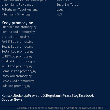
Union Santa Fe - Lanus
Super Lig (Turcja)
FK Partizan - Toboł Kustanaj
Ligue 1
Hibernian - Shkendija
MLS
Kody promocyjne
Superbet kod promocyjny
Fortuna kod promocyjny
STS kod promocyjny
ForBET kod promocyjny
Betclic kod promocyjny
BetFan kod promocyjny
LV BET kod promocyjny
Totalbet kod promocyjny
PZBuk kod promocyjny
ComeOn kod promocyjny
Etoto kod promocyjny
Betway kod promocyjny
Bwin kod promocyjny
Kontakt
Redakcja
Prywatność
Regulamin
Praca
Blog
Facebook
Google News
Zakłady bukmacherskie związane są z ryzykiem. Zauważyłeś u siebie