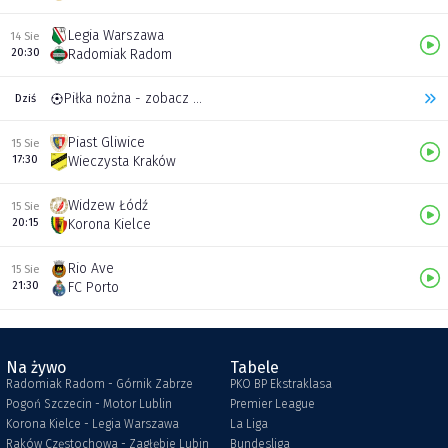
Legia Warszawa
14 Sie
20:30
Radomiak Radom
Piłka nożna - zobacz inne transmisje
Dziś
Piast Gliwice
15 Sie
17:30
Wieczysta Kraków
Widzew Łódź
15 Sie
20:15
Korona Kielce
Rio Ave
15 Sie
21:30
FC Porto
Na żywo
Tabele
Radomiak Radom - Górnik Zabrze
PKO BP Ekstraklasa
Pogoń Szczecin - Motor Lublin
Premier League
Korona Kielce - Legia Warszawa
La Liga
Raków Częstochowa - Zagłębie Lubin
Bundesliga