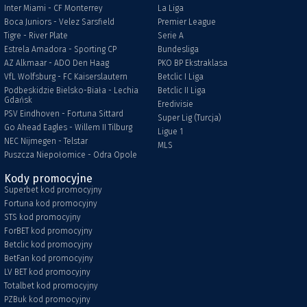
Inter Miami - CF Monterrey
La Liga
Boca Juniors - Velez Sarsfield
Premier League
Tigre - River Plate
Serie A
Estrela Amadora - Sporting CP
Bundesliga
AZ Alkmaar - ADO Den Haag
PKO BP Ekstraklasa
VfL Wolfsburg - FC Kaiserslautern
Betclic I Liga
Podbeskidzie Bielsko-Biała - Lechia
Betclic II Liga
Gdańsk
Eredivisie
PSV Eindhoven - Fortuna Sittard
Super Lig (Turcja)
Go Ahead Eagles - Willem II Tilburg
Ligue 1
NEC Nijmegen - Telstar
MLS
Puszcza Niepołomice - Odra Opole
Kody promocyjne
Superbet kod promocyjny
Fortuna kod promocyjny
STS kod promocyjny
ForBET kod promocyjny
Betclic kod promocyjny
BetFan kod promocyjny
LV BET kod promocyjny
Totalbet kod promocyjny
PZBuk kod promocyjny