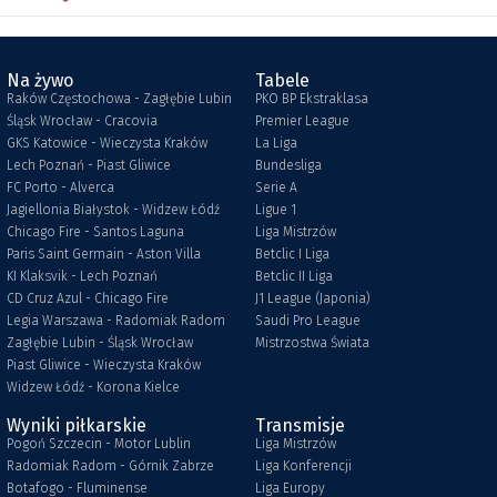
Na żywo
Tabele
Raków Częstochowa - Zagłębie Lubin
PKO BP Ekstraklasa
Śląsk Wrocław - Cracovia
Premier League
GKS Katowice - Wieczysta Kraków
La Liga
Lech Poznań - Piast Gliwice
Bundesliga
FC Porto - Alverca
Serie A
Jagiellonia Białystok - Widzew Łódź
Ligue 1
Chicago Fire - Santos Laguna
Liga Mistrzów
Paris Saint Germain - Aston Villa
Betclic I Liga
KI Klaksvik - Lech Poznań
Betclic II Liga
CD Cruz Azul - Chicago Fire
J1 League (Japonia)
Legia Warszawa - Radomiak Radom
Saudi Pro League
Zagłębie Lubin - Śląsk Wrocław
Mistrzostwa Świata
Piast Gliwice - Wieczysta Kraków
Widzew Łódź - Korona Kielce
Wyniki piłkarskie
Transmisje
Pogoń Szczecin - Motor Lublin
Liga Mistrzów
Radomiak Radom - Górnik Zabrze
Liga Konferencji
Botafogo - Fluminense
Liga Europy