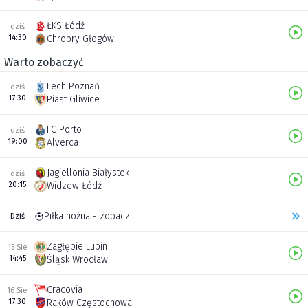
ŁKS Łódź
dziś
14:30
Chrobry Głogów
Warto zobaczyć
Lech Poznań
dziś
17:30
Piast Gliwice
FC Porto
dziś
19:00
Alverca
Jagiellonia Białystok
dziś
20:15
Widzew Łódź
Piłka nożna - zobacz inne transmisje
Dziś
Zagłębie Lubin
15 Sie
14:45
Śląsk Wrocław
Cracovia
16 Sie
17:30
Raków Częstochowa