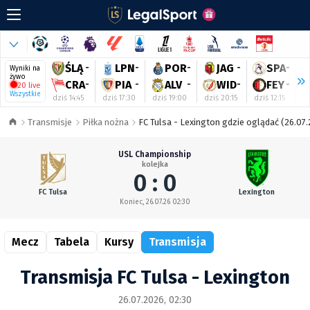
ŚLĄ
-
LPN
-
POR
-
JAG
-
SPA
-
Wyniki na
żywo
CRA
-
PIA
-
ALV
-
WID
-
FEY
-
20 live
Wszystkie
dziś 14:45
dziś 17:30
dziś 19:00
dziś 20:15
dziś 12:15
dz
Transmisje
Piłka nożna
FC Tulsa - Lexington gdzie oglądać (26.07.
USL Championship
kolejka
0 : 0
FC Tulsa
Lexington
Koniec, 26.07.26 02:30
Mecz
Tabela
Kursy
Transmisja
Transmisja FC Tulsa - Lexington
26.07.2026, 02:30