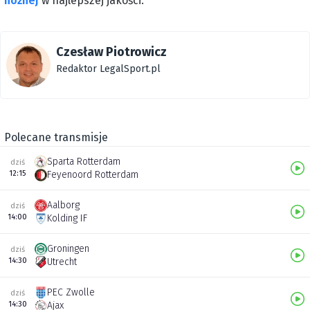
nożnej
w najlepszej jakości.
Czesław Piotrowicz
Redaktor LegalSport.pl
Polecane transmisje
Sparta Rotterdam
dziś
12:15
Feyenoord Rotterdam
Aalborg
dziś
14:00
Kolding IF
Groningen
dziś
14:30
Utrecht
PEC Zwolle
dziś
14:30
Ajax