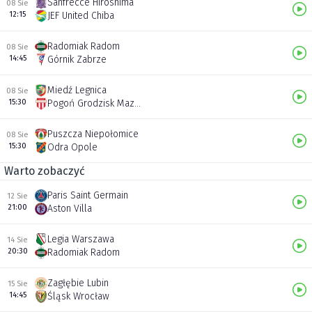
Sanfrecce Hiroshima
08 Sie
12:15
JEF United Chiba
Radomiak Radom
08 Sie
14:45
Górnik Zabrze
Miedź Legnica
08 Sie
15:30
Pogoń Grodzisk Mazowiecki
Puszcza Niepołomice
08 Sie
15:30
Odra Opole
Warto zobaczyć
Paris Saint Germain
12 Sie
21:00
Aston Villa
Legia Warszawa
14 Sie
20:30
Radomiak Radom
Zagłębie Lubin
15 Sie
14:45
Śląsk Wrocław