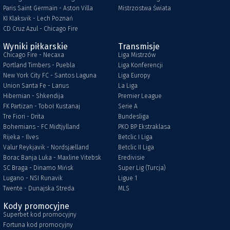
Paris Saint Germain - Aston Villa
Mistrzostwa Świata
KI Klaksvik - Lech Poznań
CD Cruz Azul - Chicago Fire
Wyniki piłkarskie
Transmisje
Chicago Fire - Necaxa
Liga Mistrzów
Portland Timbers - Puebla
Liga Konferencji
New York City FC - Santos Laguna
Liga Europy
Union Santa Fe - Lanus
La Liga
Hibernian - Shkendija
Premier League
FK Partizan - Toboł Kustanaj
Serie A
Tre Fiori - Drita
Bundesliga
Bohemians - FC Midtjylland
PKO BP Ekstraklasa
Rijeka - Ilves
Betclic I Liga
Valur Reykjavik - Nordsjælland
Betclic II Liga
Borac Banja Luka - Maxline Vitebsk
Eredivisie
SC Braga - Dinamo Mińsk
Super Lig (Turcja)
Lugano - NSI Runavik
Ligue 1
Twente - Dunajska Streda
MLS
Kody promocyjne
Superbet kod promocyjny
Fortuna kod promocyjny