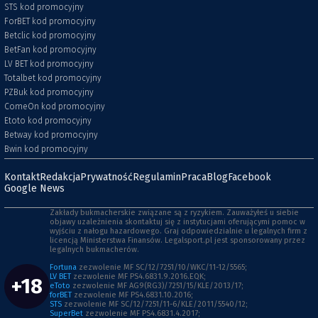
STS kod promocyjny
ForBET kod promocyjny
Betclic kod promocyjny
BetFan kod promocyjny
LV BET kod promocyjny
Totalbet kod promocyjny
PZBuk kod promocyjny
ComeOn kod promocyjny
Etoto kod promocyjny
Betway kod promocyjny
Bwin kod promocyjny
Kontakt
Redakcja
Prywatność
Regulamin
Praca
Blog
Facebook
Google News
Zakłady bukmacherskie związane są z ryzykiem. Zauważyłeś u siebie
objawy uzależnienia skontaktuj się z instytucjami oferującymi pomoc w
wyjściu z nałogu hazardowego. Graj odpowiedzialnie u legalnych firm z
licencją Ministerstwa Finansów. Legalsport.pl jest sponsorowany przez
legalnych bukmacherów.
Fortuna
zezwolenie MF SC/12/7251/10/WKC/11-12/5565;
LV BET
zezwolenie MF PS4.6831.9.2016.EQK;
+18
eToto
zezwolenie MF AG9(RG3)/7251/15/KLE/2013/17;
forBET
zezwolenie MF PS4.6831.10.2016;
STS
zezwolenie MF SC/12/7251/11-6/KLE/2011/5540/12;
SuperBet
zezwolenie MF PS4.6831.4.2017;