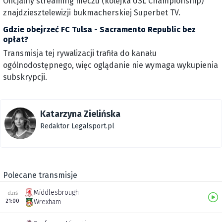
Oficjalny streaming meczu (kolejka USL Championship)
znajdziesztelewizji bukmacherskiej Superbet TV.
Gdzie obejrzeć FC Tulsa - Sacramento Republic bez
opłat?
Transmisja tej rywalizacji trafiła do kanału
ogólnodostępnego, więc oglądanie nie wymaga wykupienia
subskrypcji.
Katarzyna Zielińska
Redaktor Legalsport.pl
Polecane transmisje
Middlesbrough
dziś
21:00
Wrexham