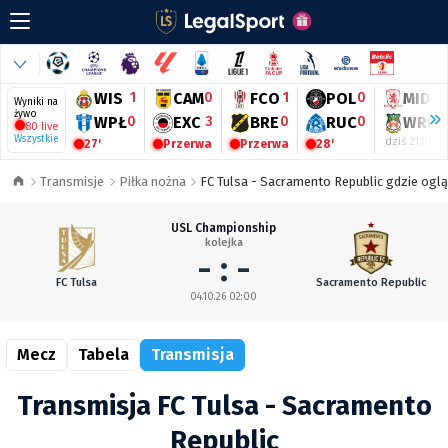
WIS
1
CAM
0
FCO
1
POL
0
MID
-
Wyniki na
żywo
WPŁ
0
EXC
3
BRE
0
RUC
0
WRE
-
80 live
Wszystkie
dziś 21:00
27'
Przerwa
Przerwa
28'
Transmisje
Piłka nożna
FC Tulsa - Sacramento Republic gdzie oglą
USL Championship
kolejka
- : -
FC Tulsa
Sacramento Republic
04.10.26 02:00
Mecz
Tabela
Transmisja
Transmisja FC Tulsa - Sacramento
Republic