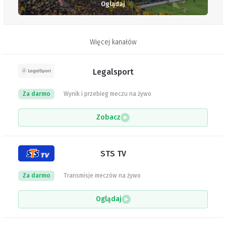
Oglądaj
Więcej kanałów
Legalsport
Za darmo
Wynik i przebieg meczu na żywo
Zobacz
STS TV
Za darmo
Transmisje meczów na żywo
Oglądaj