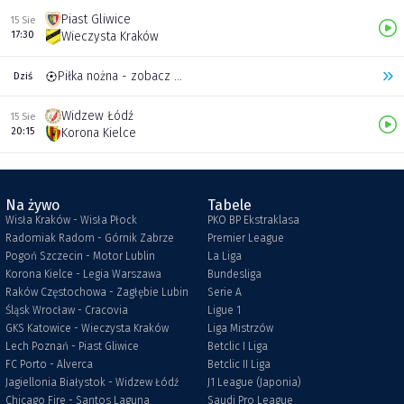
Piast Gliwice
15 Sie
17:30
Wieczysta Kraków
Piłka nożna - zobacz inne transmisje
Dziś
Widzew Łódź
15 Sie
20:15
Korona Kielce
Na żywo
Tabele
Wisła Kraków - Wisła Płock
PKO BP Ekstraklasa
Radomiak Radom - Górnik Zabrze
Premier League
Pogoń Szczecin - Motor Lublin
La Liga
Korona Kielce - Legia Warszawa
Bundesliga
Raków Częstochowa - Zagłębie Lubin
Serie A
Śląsk Wrocław - Cracovia
Ligue 1
GKS Katowice - Wieczysta Kraków
Liga Mistrzów
Lech Poznań - Piast Gliwice
Betclic I Liga
FC Porto - Alverca
Betclic II Liga
Jagiellonia Białystok - Widzew Łódź
J1 League (Japonia)
Chicago Fire - Santos Laguna
Saudi Pro League