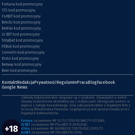
Fortuna kod promocyjny
STS kod promocyjny
ForBET kod promocyjny
Betclic kod promocyjny
BetFan kod promocyjny
LV BET kod promocyjny
Totalbet kod promocyjny
PZBuk kod promocyjny
ComeOn kod promocyjny
Etoto kod promocyjny
Betway kod promocyjny
Bwin kod promocyjny
Kontakt
Redakcja
Prywatność
Regulamin
Praca
Blog
Facebook
Google News
Zakłady bukmacherskie związane są z ryzykiem. Zauważyłeś u siebie
objawy uzależnienia skontaktuj się z instytucjami oferującymi pomoc w
wyjściu z nałogu hazardowego. Graj odpowiedzialnie u legalnych firm z
licencją Ministerstwa Finansów. Legalsport.pl jest sponsorowany przez
legalnych bukmacherów.
Fortuna
zezwolenie MF SC/12/7251/10/WKC/11-12/5565;
LV BET
zezwolenie MF PS4.6831.9.2016.EQK;
+18
eToto
zezwolenie MF AG9(RG3)/7251/15/KLE/2013/17;
forBET
zezwolenie MF PS4.6831.10.2016;