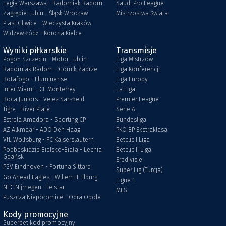
Legia Warszawa - Radomiak Radom
Saudi Pro League
Zagłębie Lubin - Śląsk Wrocław
Mistrzostwa Świata
Piast Gliwice - Wieczysta Kraków
Widzew Łódź - Korona Kielce
Wyniki piłkarskie
Transmisje
Pogoń Szczecin - Motor Lublin
Liga Mistrzów
Radomiak Radom - Górnik Zabrze
Liga Konferencji
Botafogo - Fluminense
Liga Europy
Inter Miami - CF Monterrey
La Liga
Boca Juniors - Velez Sarsfield
Premier League
Tigre - River Plate
Serie A
Estrela Amadora - Sporting CP
Bundesliga
AZ Alkmaar - ADO Den Haag
PKO BP Ekstraklasa
VfL Wolfsburg - FC Kaiserslautern
Betclic I Liga
Podbeskidzie Bielsko-Biała - Lechia
Betclic II Liga
Gdańsk
Eredivisie
PSV Eindhoven - Fortuna Sittard
Super Lig (Turcja)
Go Ahead Eagles - Willem II Tilburg
Ligue 1
NEC Nijmegen - Telstar
MLS
Puszcza Niepołomice - Odra Opole
Kody promocyjne
Superbet kod promocyjny