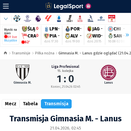
ŚLĄ
0
LPN
-
POR
-
JAG
-
CHI
-
Wyniki na
żywo
CRA
0
PIA
-
ALV
-
WID
-
SAN
-
69 live
Wszystkie
dziś 17:30
dziś 19:00
dziś 20:15
10.08 02:00
62'
Transmisje
Piłka nożna
Gimnasia M. - Lanus gdzie oglądać (21.04.
Liga Profesional
15. kolejka
1 : 0
Gimnasia M.
Lanus
Koniec, 21.04.26 02:45
Mecz
Tabela
Transmisja
Transmisja Gimnasia M. - Lanus
21.04.2026, 02:45