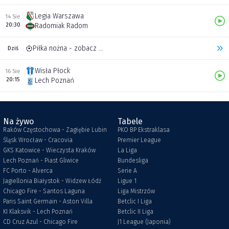
Legia Warszawa
14 Sie
20:30
Radomiak Radom
Piłka nożna - zobacz inne transmisje
Dziś
Wisła Płock
16 Sie
20:15
Lech Poznań
Na żywo
Tabele
Raków Częstochowa - Zagłębie Lubin
PKO BP Ekstraklasa
Śląsk Wrocław - Cracovia
Premier League
GKS Katowice - Wieczysta Kraków
La Liga
Lech Poznań - Piast Gliwice
Bundesliga
FC Porto - Alverca
Serie A
Jagiellonia Białystok - Widzew Łódź
Ligue 1
Chicago Fire - Santos Laguna
Liga Mistrzów
Paris Saint Germain - Aston Villa
Betclic I Liga
KI Klaksvik - Lech Poznań
Betclic II Liga
CD Cruz Azul - Chicago Fire
J1 League (Japonia)