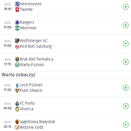
Heerenveen
dziś
16:45
Twente
Rangers
dziś
17:00
Hibernian
Wolfsberger AC
dziś
17:00
Red Bull Salzburg
Bruk-Bet Termalica
dziś
17:15
Warta Poznań
Warto zobaczyć
Lech Poznań
dziś
17:30
Piast Gliwice
FC Porto
dziś
19:00
Alverca
Jagiellonia Białystok
dziś
20:15
Widzew Łódź