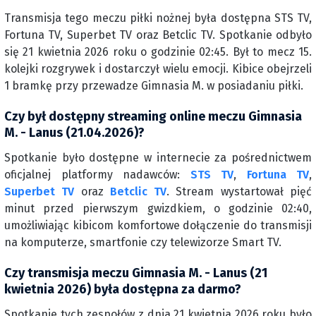
Transmisja tego meczu piłki nożnej była dostępna STS TV,
Fortuna TV, Superbet TV oraz Betclic TV. Spotkanie odbyło
się 21 kwietnia 2026 roku o godzinie 02:45. Był to mecz 15.
kolejki rozgrywek i dostarczył wielu emocji. Kibice obejrzeli
1 bramkę przy przewadze Gimnasia M. w posiadaniu piłki.
Czy był dostępny streaming online meczu Gimnasia
M. - Lanus (21.04.2026)?
Spotkanie było dostępne w internecie za pośrednictwem
oficjalnej platformy nadawców:
STS TV
,
Fortuna TV
,
Superbet TV
oraz
Betclic TV
. Stream wystartował pięć
minut przed pierwszym gwizdkiem, o godzinie 02:40,
umożliwiając kibicom komfortowe dołączenie do transmisji
na komputerze, smartfonie czy telewizorze Smart TV.
Czy transmisja meczu Gimnasia M. - Lanus (21
kwietnia 2026) była dostępna za darmo?
Spotkanie tych zespołów z dnia 21 kwietnia 2026 roku było