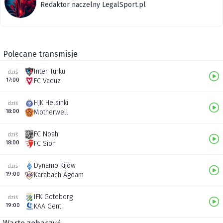
Redaktor naczelny LegalSport.pl
Polecane transmisje
Inter Turku
dziś
17:00
FC Vaduz
HJK Helsinki
dziś
18:00
Motherwell
FC Noah
dziś
18:00
FC Sion
Dynamo Kijów
dziś
19:00
Karabach Agdam
IFK Goteborg
dziś
19:00
KAA Gent