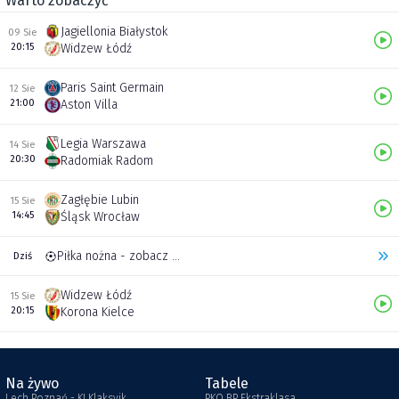
Warto zobaczyć
Jagiellonia Białystok
09 Sie
20:15
Widzew Łódź
Paris Saint Germain
12 Sie
21:00
Aston Villa
Legia Warszawa
14 Sie
20:30
Radomiak Radom
Zagłębie Lubin
15 Sie
14:45
Śląsk Wrocław
Piłka nożna - zobacz inne transmisje
Dziś
Widzew Łódź
15 Sie
20:15
Korona Kielce
Na żywo
Tabele
Lech Poznań - KI Klaksvik
PKO BP Ekstraklasa