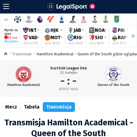
INT
-
HJK
-
JAB
-
NOA
-
PAI
-
Wyniki na
żywo
VAD
-
MOT
-
RIG
-
SIO
-
RAP
-
19 live
Wszystkie
dziś 17:00
dziś 18:00
dziś 18:00
dziś 18:00
dziś 18:00
d
Transmisje
Hamilton Academical - Queen of the South gdzie oglądać
Scottish League One
22. kolejka
- : -
Hamilton Academical
Queen of the South
09.01.27 16:00
Mecz
Tabela
Transmisja
Transmisja Hamilton Academical -
Queen of the South