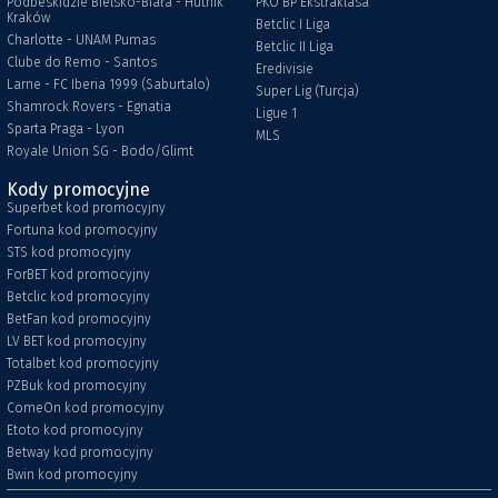
Podbeskidzie Bielsko-Biała - Hutnik
PKO BP Ekstraklasa
Kraków
Betclic I Liga
Charlotte - UNAM Pumas
Betclic II Liga
Clube do Remo - Santos
Eredivisie
Larne - FC Iberia 1999 (Saburtalo)
Super Lig (Turcja)
Shamrock Rovers - Egnatia
Ligue 1
Sparta Praga - Lyon
MLS
Royale Union SG - Bodo/Glimt
Kody promocyjne
Superbet kod promocyjny
Fortuna kod promocyjny
STS kod promocyjny
ForBET kod promocyjny
Betclic kod promocyjny
BetFan kod promocyjny
LV BET kod promocyjny
Totalbet kod promocyjny
PZBuk kod promocyjny
ComeOn kod promocyjny
Etoto kod promocyjny
Betway kod promocyjny
Bwin kod promocyjny