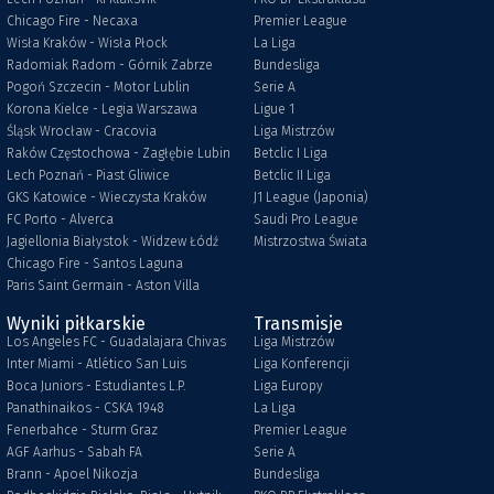
Chicago Fire - Necaxa
Premier League
Wisła Kraków - Wisła Płock
La Liga
Radomiak Radom - Górnik Zabrze
Bundesliga
Pogoń Szczecin - Motor Lublin
Serie A
Korona Kielce - Legia Warszawa
Ligue 1
Śląsk Wrocław - Cracovia
Liga Mistrzów
Raków Częstochowa - Zagłębie Lubin
Betclic I Liga
Lech Poznań - Piast Gliwice
Betclic II Liga
GKS Katowice - Wieczysta Kraków
J1 League (Japonia)
FC Porto - Alverca
Saudi Pro League
Jagiellonia Białystok - Widzew Łódź
Mistrzostwa Świata
Chicago Fire - Santos Laguna
Paris Saint Germain - Aston Villa
Wyniki piłkarskie
Transmisje
Los Angeles FC - Guadalajara Chivas
Liga Mistrzów
Inter Miami - Atlético San Luis
Liga Konferencji
Boca Juniors - Estudiantes L.P.
Liga Europy
Panathinaikos - CSKA 1948
La Liga
Fenerbahce - Sturm Graz
Premier League
AGF Aarhus - Sabah FA
Serie A
Brann - Apoel Nikozja
Bundesliga