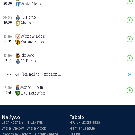
20:30
Wisła Płock
FC Porto
09 Sie
19:00
Alverca
Widzew Łódź
15 Sie
20:15
Korona Kielce
Rio Ave
15 Sie
21:30
FC Porto
Piłka nożna - zobacz inne transmisje
Dziś
Motor Lublin
16 Sie
14:45
GKS Katowice
Na żywo
Tabele
Lech Poznań - KI Klaksvik
PKO BP Ekstraklasa
Wisła Kraków - Wisła Płock
Premier League
Radomiak Radom - Górnik Zabrze
La Liga