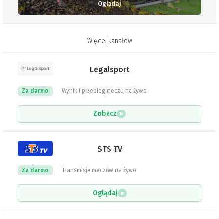
Oglądaj
Więcej kanałów
Legalsport
Za darmo
Wynik i przebieg meczu na żywo
Zobacz
STS TV
Za darmo
Transmisje meczów na żywo
Oglądaj