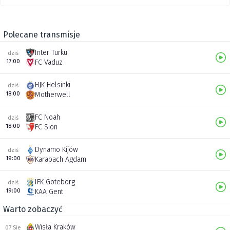
Polecane transmisje
Inter Turku
dziś
17:00
FC Vaduz
HJK Helsinki
dziś
18:00
Motherwell
FC Noah
dziś
18:00
FC Sion
Dynamo Kijów
dziś
19:00
Karabach Agdam
IFK Goteborg
dziś
19:00
KAA Gent
Warto zobaczyć
Wisła Kraków
07 Sie