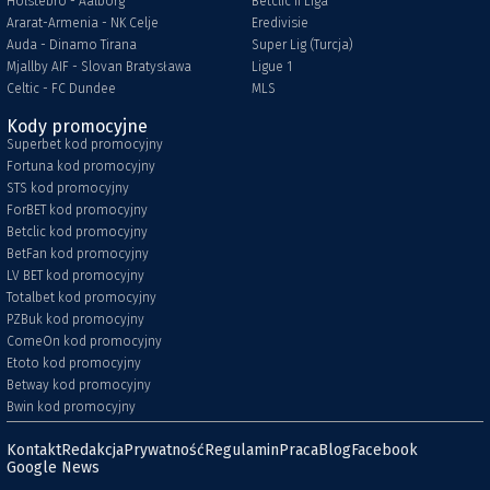
Holstebro - Aalborg
Betclic II Liga
Ararat-Armenia - NK Celje
Eredivisie
Auda - Dinamo Tirana
Super Lig (Turcja)
Mjallby AIF - Slovan Bratysława
Ligue 1
Celtic - FC Dundee
MLS
Kody promocyjne
Superbet kod promocyjny
Fortuna kod promocyjny
STS kod promocyjny
ForBET kod promocyjny
Betclic kod promocyjny
BetFan kod promocyjny
LV BET kod promocyjny
Totalbet kod promocyjny
PZBuk kod promocyjny
ComeOn kod promocyjny
Etoto kod promocyjny
Betway kod promocyjny
Bwin kod promocyjny
Kontakt
Redakcja
Prywatność
Regulamin
Praca
Blog
Facebook
Google News