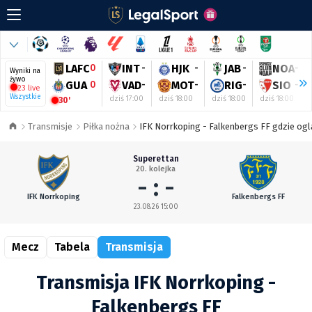
LAFC
0
INT
-
HJK
-
JAB
-
NOA
-
Wyniki na
żywo
GUA
0
VAD
-
MOT
-
RIG
-
SIO
-
23 live
Wszystkie
dziś 17:00
dziś 18:00
dziś 18:00
dziś 18:00
30'
Transmisje
Piłka nożna
IFK Norrkoping - Falkenbergs FF gdzie ogl
Superettan
20. kolejka
- : -
IFK Norrkoping
Falkenbergs FF
23.08.26 15:00
Mecz
Tabela
Transmisja
Transmisja IFK Norrkoping -
Falkenbergs FF