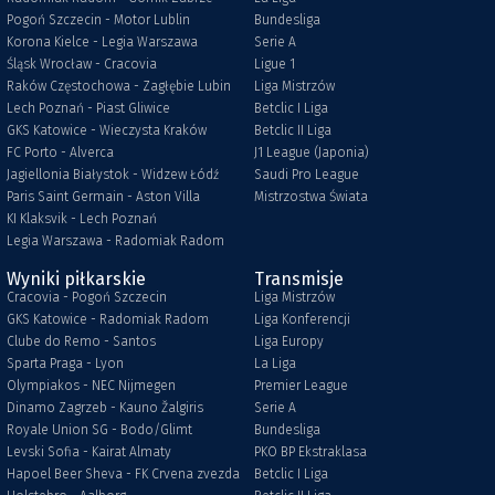
Pogoń Szczecin - Motor Lublin
Bundesliga
Korona Kielce - Legia Warszawa
Serie A
Śląsk Wrocław - Cracovia
Ligue 1
Raków Częstochowa - Zagłębie Lubin
Liga Mistrzów
Lech Poznań - Piast Gliwice
Betclic I Liga
GKS Katowice - Wieczysta Kraków
Betclic II Liga
FC Porto - Alverca
J1 League (Japonia)
Jagiellonia Białystok - Widzew Łódź
Saudi Pro League
Paris Saint Germain - Aston Villa
Mistrzostwa Świata
KI Klaksvik - Lech Poznań
Legia Warszawa - Radomiak Radom
Wyniki piłkarskie
Transmisje
Cracovia - Pogoń Szczecin
Liga Mistrzów
GKS Katowice - Radomiak Radom
Liga Konferencji
Clube do Remo - Santos
Liga Europy
Sparta Praga - Lyon
La Liga
Olympiakos - NEC Nijmegen
Premier League
Dinamo Zagrzeb - Kauno Žalgiris
Serie A
Royale Union SG - Bodo/Glimt
Bundesliga
Levski Sofia - Kairat Almaty
PKO BP Ekstraklasa
Hapoel Beer Sheva - FK Crvena zvezda
Betclic I Liga