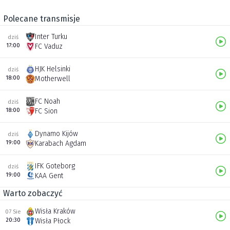
Polecane transmisje
Inter Turku
dziś
17:00
FC Vaduz
HJK Helsinki
dziś
18:00
Motherwell
FC Noah
dziś
18:00
FC Sion
Dynamo Kijów
dziś
19:00
Karabach Agdam
IFK Goteborg
dziś
19:00
KAA Gent
Warto zobaczyć
Wisła Kraków
07 Sie
20:30
Wisła Płock