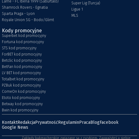
Larne - FC Iberia 1999 (Saburtalo)
Super Lig (Turcja)
Shamrock Rovers - Egnatia
Ligue 1
Sparta Praga - Lyon
MLS
Royale Union SG - Bodo/Glimt
Kody promocyjne
Superbet kod promocyjny
Fortuna kod promocyjny
STS kod promocyjny
ForBET kod promocyjny
Betclic kod promocyjny
BetFan kod promocyjny
LV BET kod promocyjny
Totalbet kod promocyjny
PZBuk kod promocyjny
ComeOn kod promocyjny
Etoto kod promocyjny
Betway kod promocyjny
Bwin kod promocyjny
Kontakt
Redakcja
Prywatność
Regulamin
Praca
Blog
Facebook
Google News
Zakłady bukmacherskie związane są z ryzykiem. Zauważyłeś u siebie