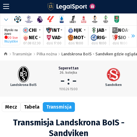
CHI
-
INT
-
HJK
-
JAB
-
NOA
-
Wyniki na
żywo
NEC
-
VAD
-
MOT
-
RIG
-
SIO
-
20 live
Wszystkie
07.08 02:30
dziś 17:00
dziś 18:00
dziś 18:00
dziś 18:00
d
Transmisje
Piłka nożna
Landskrona BoIS - Sandviken gdzie oglądać
Superettan
26. kolejka
- : -
Landskrona BoIS
Sandviken
11.10.26 15:00
Mecz
Tabela
Transmisja
Transmisja Landskrona BoIS -
Sandviken