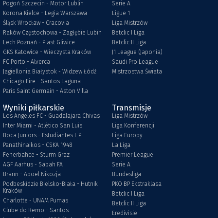
Pogoń Szczecin - Motor Lublin
Serie A
Korona Kielce - Legia Warszawa
Ligue 1
Śląsk Wrocław - Cracovia
Liga Mistrzów
Raków Częstochowa - Zagłębie Lubin
Betclic I Liga
Lech Poznań - Piast Gliwice
Betclic II Liga
GKS Katowice - Wieczysta Kraków
J1 League (Japonia)
FC Porto - Alverca
Saudi Pro League
Jagiellonia Białystok - Widzew Łódź
Mistrzostwa Świata
Chicago Fire - Santos Laguna
Paris Saint Germain - Aston Villa
Wyniki piłkarskie
Transmisje
Los Angeles FC - Guadalajara Chivas
Liga Mistrzów
Inter Miami - Atlético San Luis
Liga Konferencji
Boca Juniors - Estudiantes L.P.
Liga Europy
Panathinaikos - CSKA 1948
La Liga
Fenerbahce - Sturm Graz
Premier League
AGF Aarhus - Sabah FA
Serie A
Brann - Apoel Nikozja
Bundesliga
Podbeskidzie Bielsko-Biała - Hutnik
PKO BP Ekstraklasa
Kraków
Betclic I Liga
Charlotte - UNAM Pumas
Betclic II Liga
Clube do Remo - Santos
Eredivisie