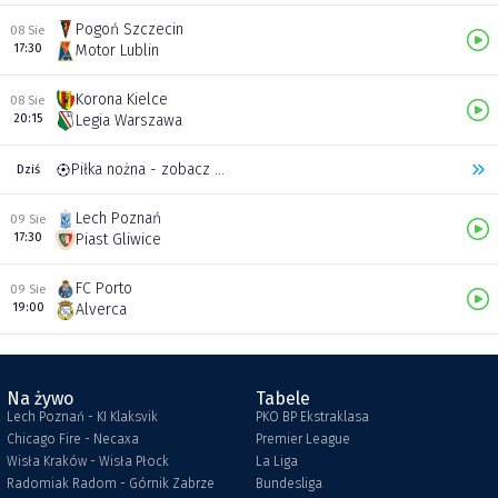
Pogoń Szczecin
08 Sie
17:30
Motor Lublin
Korona Kielce
08 Sie
20:15
Legia Warszawa
Piłka nożna - zobacz inne transmisje
Dziś
Lech Poznań
09 Sie
17:30
Piast Gliwice
FC Porto
09 Sie
19:00
Alverca
Na żywo
Tabele
Lech Poznań - KI Klaksvik
PKO BP Ekstraklasa
Chicago Fire - Necaxa
Premier League
Wisła Kraków - Wisła Płock
La Liga
Radomiak Radom - Górnik Zabrze
Bundesliga