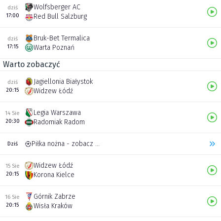
Wolfsberger AC
dziś
17:00
Red Bull Salzburg
Bruk-Bet Termalica
dziś
17:15
Warta Poznań
Warto zobaczyć
Jagiellonia Białystok
dziś
20:15
Widzew Łódź
Legia Warszawa
14 Sie
20:30
Radomiak Radom
Piłka nożna - zobacz inne transmisje
Dziś
Widzew Łódź
15 Sie
20:15
Korona Kielce
Górnik Zabrze
16 Sie
20:15
Wisła Kraków