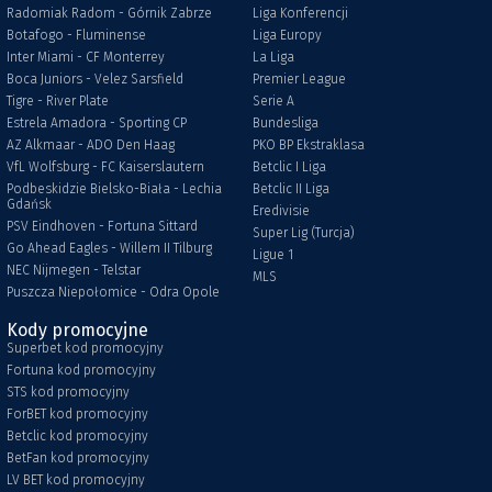
Radomiak Radom - Górnik Zabrze
Liga Konferencji
Botafogo - Fluminense
Liga Europy
Inter Miami - CF Monterrey
La Liga
Boca Juniors - Velez Sarsfield
Premier League
Tigre - River Plate
Serie A
Estrela Amadora - Sporting CP
Bundesliga
AZ Alkmaar - ADO Den Haag
PKO BP Ekstraklasa
VfL Wolfsburg - FC Kaiserslautern
Betclic I Liga
Podbeskidzie Bielsko-Biała - Lechia
Betclic II Liga
Gdańsk
Eredivisie
PSV Eindhoven - Fortuna Sittard
Super Lig (Turcja)
Go Ahead Eagles - Willem II Tilburg
Ligue 1
NEC Nijmegen - Telstar
MLS
Puszcza Niepołomice - Odra Opole
Kody promocyjne
Superbet kod promocyjny
Fortuna kod promocyjny
STS kod promocyjny
ForBET kod promocyjny
Betclic kod promocyjny
BetFan kod promocyjny
LV BET kod promocyjny