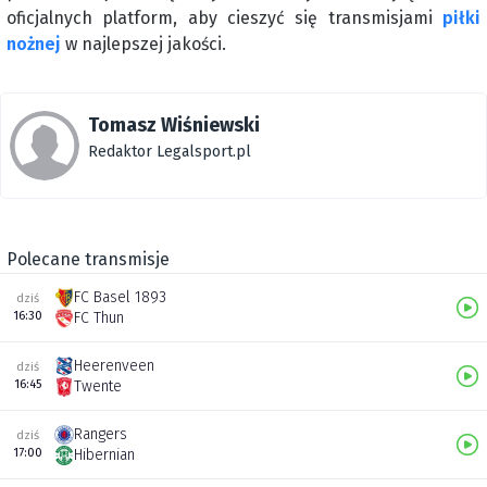
oficjalnych platform, aby cieszyć się transmisjami
piłki
nożnej
w najlepszej jakości.
Tomasz Wiśniewski
Redaktor Legalsport.pl
Polecane transmisje
FC Basel 1893
dziś
16:30
FC Thun
Heerenveen
dziś
16:45
Twente
Rangers
dziś
17:00
Hibernian