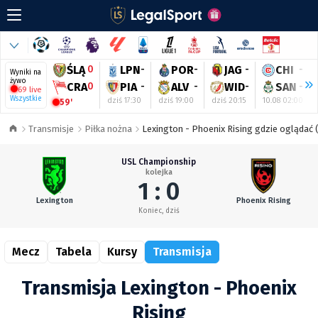
ŚLĄ
0
LPN
-
POR
-
JAG
-
CHI
-
Wyniki na
żywo
CRA
0
PIA
-
ALV
-
WID
-
SAN
-
69 live
Wszystkie
dziś 17:30
dziś 19:00
dziś 20:15
10.08 02:00
59'
Transmisje
Piłka nożna
Lexington - Phoenix Rising gdzie oglądać 
USL Championship
kolejka
1 : 0
Lexington
Phoenix Rising
Koniec, dziś
Mecz
Tabela
Kursy
Transmisja
Transmisja Lexington - Phoenix
Rising