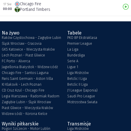
Chicago Fire
17 Sie
00:00
Portland Timbers
Na żywo
Tabele
Raków Częstochowa - Zagłębie Lubin
PKO BP Ekstraklasa
Śląsk Wrocław - Cracovia
Premier League
GKS Katowice - Wieczysta Kraków
La Liga
Lech Poznań - Piast Gliwice
Bundesliga
FC Porto - Alverca
Serie A
Jagiellonia Białystok - Widzew Łódź
Ligue 1
Chicago Fire - Santos Laguna
Liga Mistrzów
Paris Saint Germain - Aston Villa
Betclic I Liga
KI Klaksvik - Lech Poznań
Betclic II Liga
CD Cruz Azul - Chicago Fire
J1 League (Japonia)
Legia Warszawa - Radomiak Radom
Saudi Pro League
Zagłębie Lubin - Śląsk Wrocław
Mistrzostwa Świata
Piast Gliwice - Wieczysta Kraków
Widzew Łódź - Korona Kielce
Wyniki piłkarskie
Transmisje
Pogoń Szczecin - Motor Lublin
Liga Mistrzów