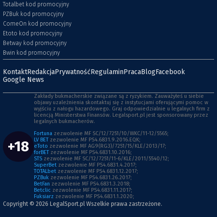
Totalbet kod promocyjny
PZBuk kod promocyjny
ComeOn kod promocyjny
Etoto kod promocyjny
Betway kod promocyjny
Bwin kod promocyjny
Kontakt
Redakcja
Prywatność
Regulamin
Praca
Blog
Facebook
Google News
Zakłady bukmacherskie związane są z ryzykiem. Zauważyłeś u siebie
objawy uzależnienia skontaktuj się z instytucjami oferującymi pomoc w
wyjściu z nałogu hazardowego. Graj odpowiedzialnie u legalnych firm z
licencją Ministerstwa Finansów. Legalsport.pl jest sponsorowany przez
legalnych bukmacherów.
Fortuna
zezwolenie MF SC/12/7251/10/WKC/11-12/5565;
LV BET
zezwolenie MF PS4.6831.9.2016.EQK;
+18
eToto
zezwolenie MF AG9(RG3)/7251/15/KLE/2013/17;
forBET
zezwolenie MF PS4.6831.10.2016;
STS
zezwolenie MF SC/12/7251/11-6/KLE/2011/5540/12;
SuperBet
zezwolenie MF PS4.6831.4.2017;
TOTALbet
zezwolenie MF PS4.6831.12.2017;
PZBuk
zezwolenie MF PS4.6831.26.2017;
BetFan
zezwolenie MF PS4.6831.3.2018;
Betclic
zezwolenie MF PS4.6831.11.2017;
Fuksiarz
zezwolenie MF PS4.6831.1.2020;
Copyright © 2026
LegalSport.pl
Wszelkie prawa zastrzeżone.