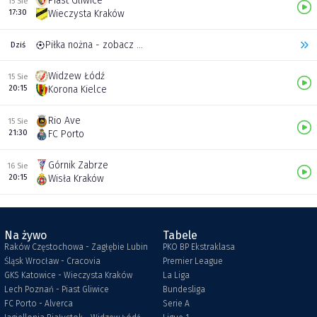
Piast Gliwice
15 Sie
17:30
Wieczysta Kraków
Piłka nożna - zobacz inne transmisje
Dziś
Widzew Łódź
15 Sie
20:15
Korona Kielce
Rio Ave
15 Sie
21:30
FC Porto
Górnik Zabrze
16 Sie
20:15
Wisła Kraków
Na żywo
Tabele
Raków Częstochowa - Zagłębie Lubin
PKO BP Ekstraklasa
Śląsk Wrocław - Cracovia
Premier League
GKS Katowice - Wieczysta Kraków
La Liga
Lech Poznań - Piast Gliwice
Bundesliga
FC Porto - Alverca
Serie A