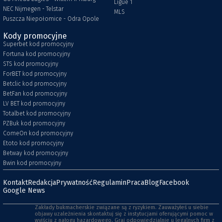
Ligue 1
NEC Nijmegen - Telstar
MLS
Puszcza Niepołomice - Odra Opole
Kody promocyjne
Superbet kod promocyjny
Fortuna kod promocyjny
STS kod promocyjny
ForBET kod promocyjny
Betclic kod promocyjny
BetFan kod promocyjny
LV BET kod promocyjny
Totalbet kod promocyjny
PZBuk kod promocyjny
ComeOn kod promocyjny
Etoto kod promocyjny
Betway kod promocyjny
Bwin kod promocyjny
Kontakt
Redakcja
Prywatność
Regulamin
Praca
Blog
Facebook
Google News
Zakłady bukmacherskie związane są z ryzykiem. Zauważyłeś u siebie
objawy uzależnienia skontaktuj się z instytucjami oferującymi pomoc w
wyjściu z nałogu hazardowego. Graj odpowiedzialnie u legalnych firm z