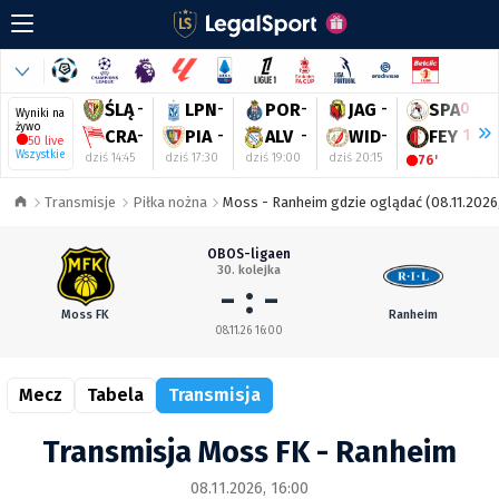
ŚLĄ
-
LPN
-
POR
-
JAG
-
SPA
0
Wyniki na
żywo
CRA
-
PIA
-
ALV
-
WID
-
FEY
1
50 live
Wszystkie
dziś 14:45
dziś 17:30
dziś 19:00
dziś 20:15
d
76'
Transmisje
Piłka nożna
Moss - Ranheim gdzie oglądać (08.11.2026,
OBOS-ligaen
30. kolejka
- : -
Moss FK
Ranheim
08.11.26 16:00
Mecz
Tabela
Transmisja
Transmisja Moss FK - Ranheim
08.11.2026, 16:00