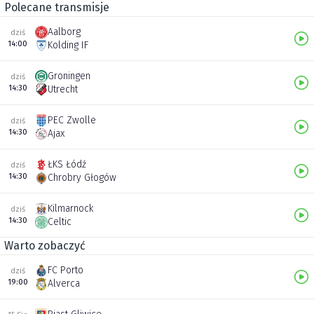
Polecane transmisje
Aalborg
dziś
14:00
Kolding IF
Groningen
dziś
14:30
Utrecht
PEC Zwolle
dziś
14:30
Ajax
ŁKS Łódź
dziś
14:30
Chrobry Głogów
Kilmarnock
dziś
14:30
Celtic
Warto zobaczyć
FC Porto
dziś
19:00
Alverca