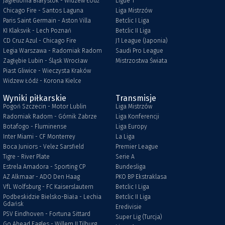
Jagiellonia Białystok - Widzew Łódź
Ligue 1
Chicago Fire - Santos Laguna
Liga Mistrzów
Paris Saint Germain - Aston Villa
Betclic I Liga
KI Klaksvik - Lech Poznań
Betclic II Liga
CD Cruz Azul - Chicago Fire
J1 League (Japonia)
Legia Warszawa - Radomiak Radom
Saudi Pro League
Zagłębie Lubin - Śląsk Wrocław
Mistrzostwa Świata
Piast Gliwice - Wieczysta Kraków
Widzew Łódź - Korona Kielce
Wyniki piłkarskie
Transmisje
Pogoń Szczecin - Motor Lublin
Liga Mistrzów
Radomiak Radom - Górnik Zabrze
Liga Konferencji
Botafogo - Fluminense
Liga Europy
Inter Miami - CF Monterrey
La Liga
Boca Juniors - Velez Sarsfield
Premier League
Tigre - River Plate
Serie A
Estrela Amadora - Sporting CP
Bundesliga
AZ Alkmaar - ADO Den Haag
PKO BP Ekstraklasa
VfL Wolfsburg - FC Kaiserslautern
Betclic I Liga
Podbeskidzie Bielsko-Biała - Lechia
Betclic II Liga
Gdańsk
Eredivisie
PSV Eindhoven - Fortuna Sittard
Super Lig (Turcja)
Go Ahead Eagles - Willem II Tilburg