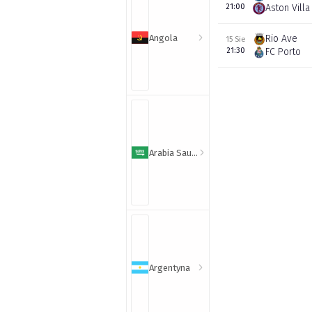
21:00
Aston Villa
Angola
Rio Ave
15 Sie
21:30
FC Porto
Arabia Saudyjska
Argentyna