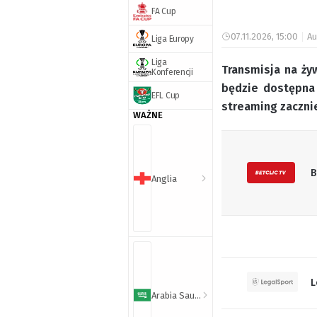
FA Cup
07.11.2026, 15:00
Au
Liga Europy
Liga
Transmisja na ży
Konferencji
będzie dostępna 
EFL Cup
streaming zacznie
WAŻNE
B
Anglia
L
Arabia Saudyjska