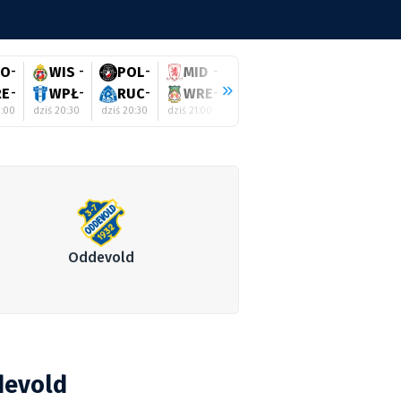
CO
-
WIS
-
POL
-
MID
-
CHA
-
HIR
-
PO
RE
-
WPŁ
-
RUC
-
WRE
-
ATL
-
CHI
-
HK
0:00
dziś 20:30
dziś 20:30
dziś 21:00
08.08 01:30
08.08 12:15
08.08 13
Oddevold
devold