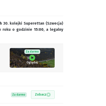
 30. kolejki Superettan (Szwecja)
26 roku o godzinie
15:00
, a legalny
Za darmo
Oglądaj
Zobacz
Za darmo