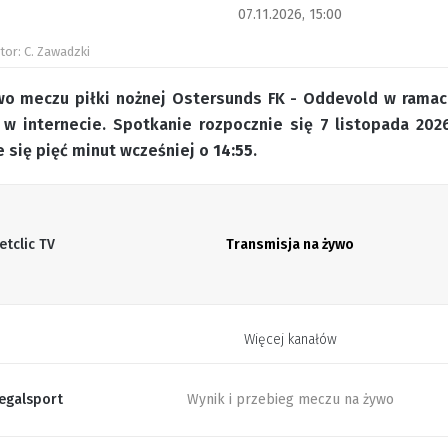
07.11.2026, 15:00
tor: C. Zawadzki
wo meczu piłki nożnej Ostersunds FK - Oddevold w ramach
w internecie. Spotkanie rozpocznie się 7 listopada 20
 się pięć minut wcześniej o
14:55
.
etclic TV
Transmisja na żywo
Więcej kanałów
egalsport
Wynik i przebieg meczu na żywo