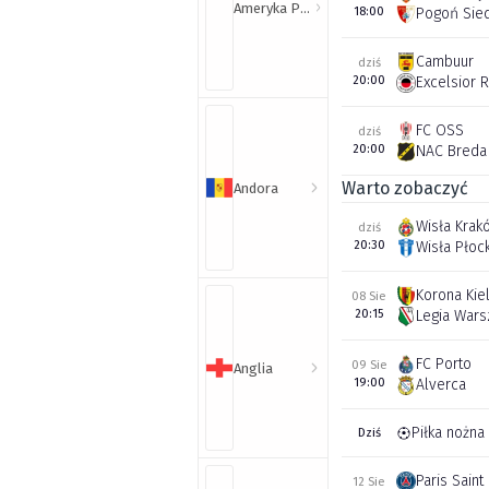
Ameryka Północna i Południowa
18:00
Pogoń Sie
Cambuur
dziś
20:00
Excelsior 
FC OSS
dziś
20:00
NAC Breda
Warto zobaczyć
Andora
Wisła Krak
dziś
20:30
Wisła Płoc
Korona Kie
08 Sie
20:15
Legia War
FC Porto
09 Sie
Anglia
19:00
Alverca
Piłka nożna
Dziś
Paris Sain
12 Sie