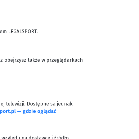
odem LEGALSPORT.
cz obejrzysz także w przeglądarkach
j telewizji. Dostępne sa jednak
port.pl — gdzie oglądać
z względu na dostawcę i źródło