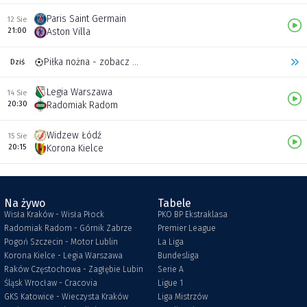
Paris Saint Germain
12 Sie
21:00
Aston Villa
Piłka nożna - zobacz inne transmisje
Dziś
Legia Warszawa
14 Sie
20:30
Radomiak Radom
Widzew Łódź
15 Sie
20:15
Korona Kielce
Na żywo
Tabele
Wisła Kraków - Wisła Płock
PKO BP Ekstraklasa
Radomiak Radom - Górnik Zabrze
Premier League
Pogoń Szczecin - Motor Lublin
La Liga
Korona Kielce - Legia Warszawa
Bundesliga
Raków Częstochowa - Zagłębie Lubin
Serie A
Śląsk Wrocław - Cracovia
Ligue 1
GKS Katowice - Wieczysta Kraków
Liga Mistrzów