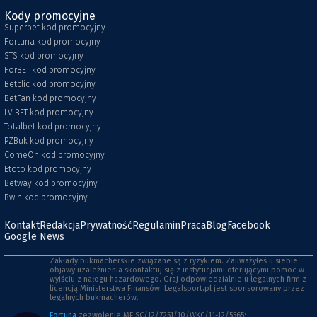
Kody promocyjne
Superbet kod promocyjny
Fortuna kod promocyjny
STS kod promocyjny
ForBET kod promocyjny
Betclic kod promocyjny
BetFan kod promocyjny
LV BET kod promocyjny
Totalbet kod promocyjny
PZBuk kod promocyjny
ComeOn kod promocyjny
Etoto kod promocyjny
Betway kod promocyjny
Bwin kod promocyjny
Kontakt
Redakcja
Prywatność
Regulamin
Praca
Blog
Facebook
Google News
Zakłady bukmacherskie związane są z ryzykiem. Zauważyłeś u siebie
objawy uzależnienia skontaktuj się z instytucjami oferującymi pomoc w
wyjściu z nałogu hazardowego. Graj odpowiedzialnie u legalnych firm z
licencją Ministerstwa Finansów. Legalsport.pl jest sponsorowany przez
legalnych bukmacherów.
Fortuna
zezwolenie MF SC/12/7251/10/WKC/11-12/5565;