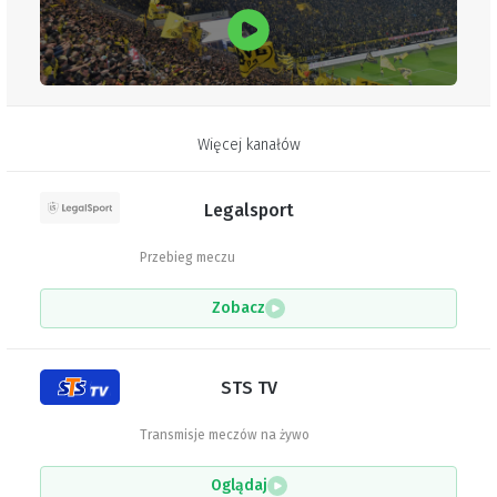
Więcej kanałów
Legalsport
Przebieg meczu
Zobacz
STS TV
Transmisje meczów na żywo
Oglądaj