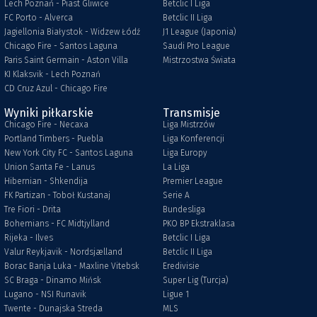
Lech Poznań - Piast Gliwice
Betclic I Liga
FC Porto - Alverca
Betclic II Liga
Jagiellonia Białystok - Widzew Łódź
J1 League (Japonia)
Chicago Fire - Santos Laguna
Saudi Pro League
Paris Saint Germain - Aston Villa
Mistrzostwa Świata
KI Klaksvik - Lech Poznań
CD Cruz Azul - Chicago Fire
Wyniki piłkarskie
Transmisje
Chicago Fire - Necaxa
Liga Mistrzów
Portland Timbers - Puebla
Liga Konferencji
New York City FC - Santos Laguna
Liga Europy
Union Santa Fe - Lanus
La Liga
Hibernian - Shkendija
Premier League
FK Partizan - Toboł Kustanaj
Serie A
Tre Fiori - Drita
Bundesliga
Bohemians - FC Midtjylland
PKO BP Ekstraklasa
Rijeka - Ilves
Betclic I Liga
Valur Reykjavik - Nordsjælland
Betclic II Liga
Borac Banja Luka - Maxline Vitebsk
Eredivisie
SC Braga - Dinamo Mińsk
Super Lig (Turcja)
Lugano - NSI Runavik
Ligue 1
Twente - Dunajska Streda
MLS