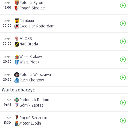
Polonia Bytom
dziś
18:00
Pogoń Siedlce
Cambuur
dziś
20:00
Excelsior Rotterdam
FC OSS
dziś
20:00
NAC Breda
Wisła Kraków
dziś
20:30
Wisła Płock
Polonia Warszawa
dziś
20:30
Ruch Chorzów
Warto zobaczyć
Radomiak Radom
08 Sie
14:45
Górnik Zabrze
Pogoń Szczecin
08 Sie
17:30
Motor Lublin