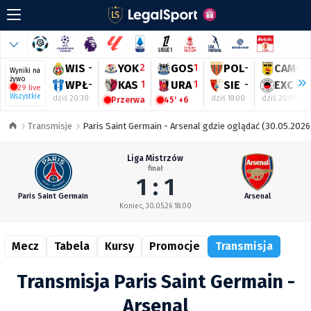
WIS
-
YOK
2
GOS
1
POL
-
CAM
-
Wyniki na
żywo
WPŁ
-
KAS
1
URA
1
SIE
-
EXC
-
29 live
Wszystkie
dziś 20:30
dziś 18:00
dziś 20:00
Przerwa
45' +6
Transmisje
Paris Saint Germain - Arsenal gdzie oglądać (30.05.2026
Liga Mistrzów
finał
1 : 1
Paris Saint Germain
Arsenal
Koniec, 30.05.26 18:00
Mecz
Tabela
Kursy
Promocje
Transmisja
Transmisja Paris Saint Germain -
Arsenal