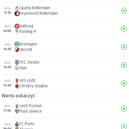
Sparta Rotterdam
dziś
12:15
Feyenoord Rotterdam
Aalborg
dziś
14:00
Kolding IF
Groningen
dziś
14:30
Utrecht
PEC Zwolle
dziś
14:30
Ajax
ŁKS Łódź
dziś
14:30
Chrobry Głogów
Warto zobaczyć
Lech Poznań
dziś
17:30
Piast Gliwice
FC Porto
dziś
19:00