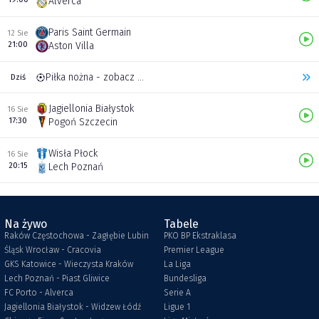
Alverca
Paris Saint Germain
12 Sie
21:00
Aston Villa
Piłka nożna - zobacz inne transmisje
Dziś
Jagiellonia Białystok
16 Sie
17:30
Pogoń Szczecin
Wisła Płock
16 Sie
20:15
Lech Poznań
Na żywo
Tabele
Raków Częstochowa - Zagłębie Lubin
PKO BP Ekstraklasa
Śląsk Wrocław - Cracovia
Premier League
GKS Katowice - Wieczysta Kraków
La Liga
Lech Poznań - Piast Gliwice
Bundesliga
FC Porto - Alverca
Serie A
Jagiellonia Białystok - Widzew Łódź
Ligue 1