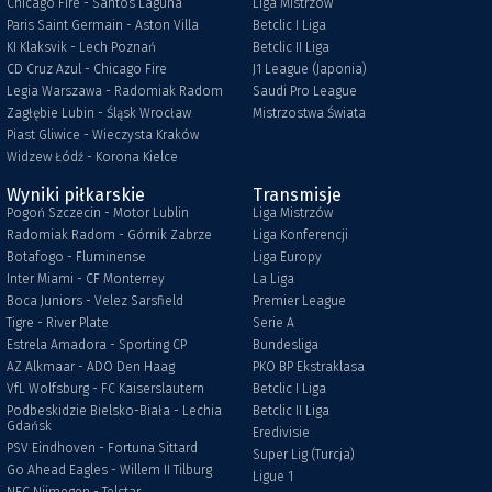
Chicago Fire - Santos Laguna
Liga Mistrzów
Paris Saint Germain - Aston Villa
Betclic I Liga
KI Klaksvik - Lech Poznań
Betclic II Liga
CD Cruz Azul - Chicago Fire
J1 League (Japonia)
Legia Warszawa - Radomiak Radom
Saudi Pro League
Zagłębie Lubin - Śląsk Wrocław
Mistrzostwa Świata
Piast Gliwice - Wieczysta Kraków
Widzew Łódź - Korona Kielce
Wyniki piłkarskie
Transmisje
Pogoń Szczecin - Motor Lublin
Liga Mistrzów
Radomiak Radom - Górnik Zabrze
Liga Konferencji
Botafogo - Fluminense
Liga Europy
Inter Miami - CF Monterrey
La Liga
Boca Juniors - Velez Sarsfield
Premier League
Tigre - River Plate
Serie A
Estrela Amadora - Sporting CP
Bundesliga
AZ Alkmaar - ADO Den Haag
PKO BP Ekstraklasa
VfL Wolfsburg - FC Kaiserslautern
Betclic I Liga
Podbeskidzie Bielsko-Biała - Lechia
Betclic II Liga
Gdańsk
Eredivisie
PSV Eindhoven - Fortuna Sittard
Super Lig (Turcja)
Go Ahead Eagles - Willem II Tilburg
Ligue 1