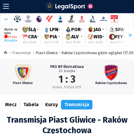
ŚLĄ
-
LPN
-
POR
-
JAG
-
SPA
-
Wyniki na
żywo
CRA
-
PIA
-
ALV
-
WID
-
FEY
-
36 live
Wszystkie
dziś 14:45
dziś 17:30
dziś 19:00
dziś 20:15
dziś 12:15
dz
Transmisje
Piast Gliwice - Raków Częstochowa gdzie oglądać (17.05.
PKO BP Ekstraklasa
33. kolejka
1 : 3
Piast Gliwice
Raków Częstochowa
Koniec, 17.05.26 12:15
Mecz
Tabela
Kursy
Transmisja
Transmisja Piast Gliwice - Raków
Częstochowa