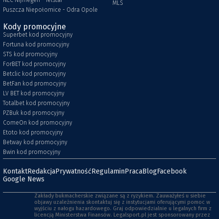
NEC Nijmegen - Telstar
MLS
Puszcza Niepołomice - Odra Opole
Kody promocyjne
Superbet kod promocyjny
Fortuna kod promocyjny
STS kod promocyjny
ForBET kod promocyjny
Betclic kod promocyjny
BetFan kod promocyjny
LV BET kod promocyjny
Totalbet kod promocyjny
PZBuk kod promocyjny
ComeOn kod promocyjny
Etoto kod promocyjny
Betway kod promocyjny
Bwin kod promocyjny
Kontakt
Redakcja
Prywatność
Regulamin
Praca
Blog
Facebook
Google News
Zakłady bukmacherskie związane są z ryzykiem. Zauważyłeś u siebie
objawy uzależnienia skontaktuj się z instytucjami oferującymi pomoc w
wyjściu z nałogu hazardowego. Graj odpowiedzialnie u legalnych firm z
licencją Ministerstwa Finansów. Legalsport.pl jest sponsorowany przez