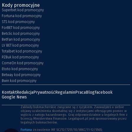
Kody promocyjne
Superbet kod promocyjny
Fortuna kod promocyjny
STS kod promocyjny
ForBET kod promocyjny
Betclic kod promocyjny
BetFan kod promocyjny
LV BET kod promocyjny
Totalbet kod promocyjny
PZBuk kod promocyjny
ComeOn kod promocyjny
Etoto kod promocyjny
Betway kod promocyjny
Bwin kod promocyjny
Kontakt
Redakcja
Prywatność
Regulamin
Praca
Blog
Facebook
Google News
Zakłady bukmacherskie związane są z ryzykiem. Zauważyłeś u siebie
objawy uzależnienia skontaktuj się z instytucjami oferującymi pomoc w
wyjściu z nałogu hazardowego. Graj odpowiedzialnie u legalnych firm z
licencją Ministerstwa Finansów. Legalsport.pl jest sponsorowany przez
legalnych bukmacherów.
Fortuna
zezwolenie MF SC/12/7251/10/WKC/11-12/5565;