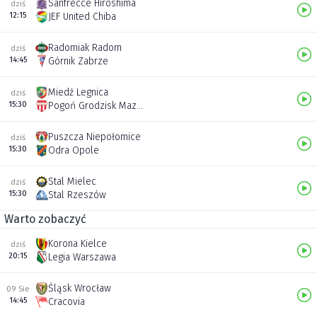
Sanfrecce Hiroshima
dziś
12:15
JEF United Chiba
Radomiak Radom
dziś
14:45
Górnik Zabrze
Miedź Legnica
dziś
15:30
Pogoń Grodzisk Mazowiecki
Puszcza Niepołomice
dziś
15:30
Odra Opole
Stal Mielec
dziś
15:30
Stal Rzeszów
Warto zobaczyć
Korona Kielce
dziś
20:15
Legia Warszawa
Śląsk Wrocław
09 Sie
14:45
Cracovia