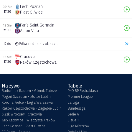
Lech Poznań
09 Sie
17:30
Piast Gliwice
Paris Saint Germain
12 Sie
21:00
Aston Villa
Piłka nożna - zobacz inne transmisje
Dziś
Cracovia
16 Sie
17:30
Raków Częstochowa
Na żywo
Tabele
Radomiak Radom - Górnik Zabrze
PKO BP Ekstraklasa
Pogoń Szczecin - Motor Lublin
Premier League
Korona Kielce - Legia Warszawa
La Liga
Raków Częstochowa - Zagłębie Lubin
Bundesliga
Śląsk Wrocław - Cracovia
Serie A
GKS Katowice - Wieczysta Kraków
Ligue 1
Lech Poznań - Piast Gliwice
Liga Mistrzów