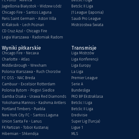
FC Porto - Alverca
Betclic I Liga
Jagiellonia Białystok - Widzew Łódź
Betclic II Liga
Chicago Fire - Santos Laguna
J1 League (Japonia)
Paris Saint Germain - Aston Villa
Saudi Pro League
KI Klaksvik - Lech Poznań
Mistrzostwa Świata
CD Cruz Azul - Chicago Fire
Legia Warszawa - Radomiak Radom
Wyniki piłkarskie
Transmisje
Chicago Fire - Necaxa
Liga Mistrzów
Charlotte - Atlas
Liga Konferencji
Middlesbrough - Wrexham
Liga Europy
Polonia Warszawa - Ruch Chorzów
La Liga
FC OSS - NAC Breda
Premier League
Cambuur - Excelsior Rotterdam
Serie A
Polonia Bytom - Pogoń Siedlce
Bundesliga
Gamba Osaka - Urawa Red Diamonds
PKO BP Ekstraklasa
Yokohama Marinos - Kashima Antlers
Betclic I Liga
Portland Timbers - Puebla
Betclic II Liga
New York City FC - Santos Laguna
Eredivisie
Union Santa Fe - Lanus
Super Lig (Turcja)
FK Partizan - Toboł Kustanaj
Ligue 1
Hibernian - Shkendija
MLS