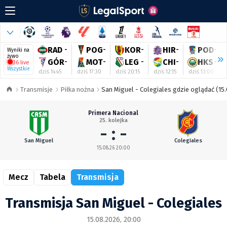
RAD
-
POG
-
KOR
-
HIR
-
POD
-
Wyniki na
żywo
GÓR
-
MOT
-
LEG
-
CHI
-
HKS
-
36 live
Wszystkie
dziś 14:45
dziś 17:30
dziś 20:15
dziś 12:15
dziś 13:00
Transmisje
Piłka nożna
San Miguel - Colegiales gdzie oglądać (15
Primera Nacional
25. kolejka
- : -
San Miguel
Colegiales
15.08.26 20:00
Mecz
Tabela
Transmisja
Transmisja San Miguel - Colegiales
15.08.2026, 20:00