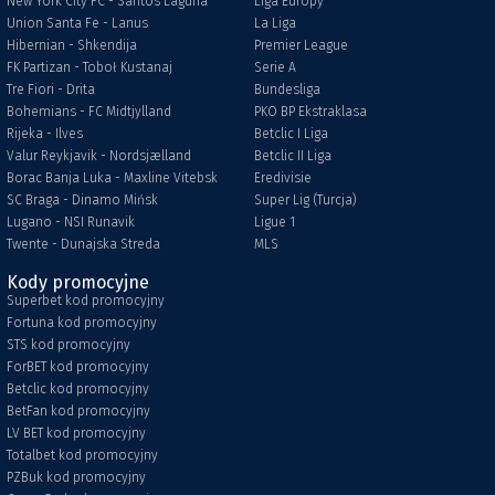
New York City FC - Santos Laguna
Liga Europy
Union Santa Fe - Lanus
La Liga
Hibernian - Shkendija
Premier League
FK Partizan - Toboł Kustanaj
Serie A
Tre Fiori - Drita
Bundesliga
Bohemians - FC Midtjylland
PKO BP Ekstraklasa
Rijeka - Ilves
Betclic I Liga
Valur Reykjavik - Nordsjælland
Betclic II Liga
Borac Banja Luka - Maxline Vitebsk
Eredivisie
SC Braga - Dinamo Mińsk
Super Lig (Turcja)
Lugano - NSI Runavik
Ligue 1
Twente - Dunajska Streda
MLS
Kody promocyjne
Superbet kod promocyjny
Fortuna kod promocyjny
STS kod promocyjny
ForBET kod promocyjny
Betclic kod promocyjny
BetFan kod promocyjny
LV BET kod promocyjny
Totalbet kod promocyjny
PZBuk kod promocyjny