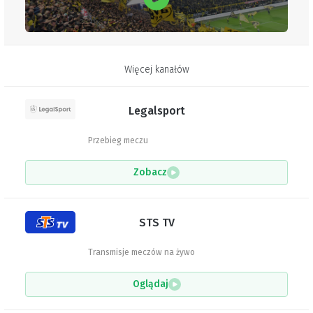
Więcej kanałów
Legalsport
Przebieg meczu
Zobacz
STS TV
Transmisje meczów na żywo
Oglądaj