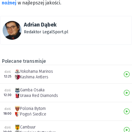
nożnej
w najlepszej jakości.
Adrian Dąbek
Redaktor LegalSport.pl
Polecane transmisje
Yokohama Marinos
dziś
12:25
Kashima Antlers
Gamba Osaka
dziś
12:30
Urawa Red Diamonds
Polonia Bytom
dziś
18:00
Pogoń Siedlce
Cambuur
dziś