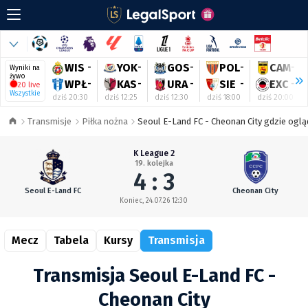
WIS
-
YOK
-
GOS
-
POL
-
CAM
-
Wyniki na
żywo
WPŁ
-
KAS
-
URA
-
SIE
-
EXC
-
20 live
Wszystkie
dziś 20:30
dziś 12:25
dziś 12:30
dziś 18:00
dziś 20:00
Transmisje
Piłka nożna
Seoul E-Land FC - Cheonan City gdzie oglą
K League 2
19. kolejka
4 : 3
Seoul E-Land FC
Cheonan City
Koniec, 24.07.26 12:30
Mecz
Tabela
Kursy
Transmisja
Transmisja Seoul E-Land FC -
Cheonan City