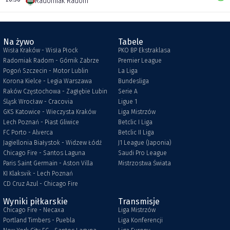
Radomiak Radom
Na żywo
Tabele
Wisła Kraków - Wisła Płock
PKO BP Ekstraklasa
Radomiak Radom - Górnik Zabrze
Premier League
Pogoń Szczecin - Motor Lublin
La Liga
Korona Kielce - Legia Warszawa
Bundesliga
Raków Częstochowa - Zagłębie Lubin
Serie A
Śląsk Wrocław - Cracovia
Ligue 1
GKS Katowice - Wieczysta Kraków
Liga Mistrzów
Lech Poznań - Piast Gliwice
Betclic I Liga
FC Porto - Alverca
Betclic II Liga
Jagiellonia Białystok - Widzew Łódź
J1 League (Japonia)
Chicago Fire - Santos Laguna
Saudi Pro League
Paris Saint Germain - Aston Villa
Mistrzostwa Świata
KI Klaksvik - Lech Poznań
CD Cruz Azul - Chicago Fire
Wyniki piłkarskie
Transmisje
Chicago Fire - Necaxa
Liga Mistrzów
Portland Timbers - Puebla
Liga Konferencji