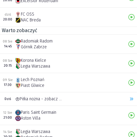
20:00
Excelsior Rotterdam
FC OSS
dziś
20:00
NAC Breda
Warto zobaczyć
Radomiak Radom
08 Sie
14:45
Górnik Zabrze
Korona Kielce
08 Sie
20:15
Legia Warszawa
Lech Poznań
09 Sie
17:30
Piast Gliwice
Piłka nożna - zobacz inne transmisje
Dziś
Paris Saint Germain
12 Sie
21:00
Aston Villa
Legia Warszawa
14 Sie
20:30