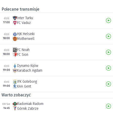
Polecane transmisje
Inter Turku
dziś
17:00
FC Vaduz
HJK Helsinki
dziś
18:00
Motherwell
FC Noah
dziś
18:00
FC Sion
Dynamo Kijów
dziś
19:00
Karabach Agdam
IFK Goteborg
dziś
19:00
KAA Gent
Warto zobaczyć
Radomiak Radom
08 Sie
14:45
Górnik Zabrze