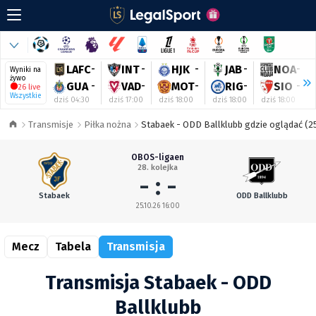
LAFC
-
INT
-
HJK
-
JAB
-
NOA
-
Wyniki na
żywo
GUA
-
VAD
-
MOT
-
RIG
-
SIO
-
26 live
Wszystkie
dziś 04:30
dziś 17:00
dziś 18:00
dziś 18:00
dziś 18:00
Transmisje
Piłka nożna
Stabaek - ODD Ballklubb gdzie oglądać (25
OBOS-ligaen
28. kolejka
- : -
Stabaek
ODD Ballklubb
25.10.26 16:00
Mecz
Tabela
Transmisja
Transmisja Stabaek - ODD
Ballklubb