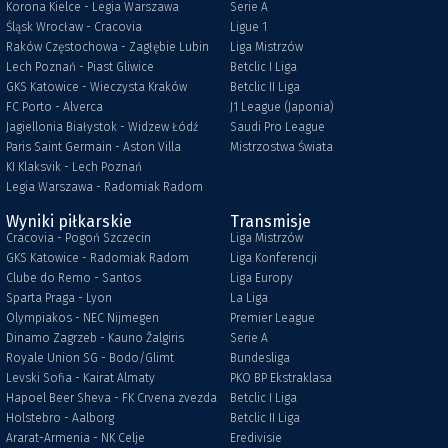
Korona Kielce - Legia Warszawa
Serie A
Śląsk Wrocław - Cracovia
Ligue 1
Raków Częstochowa - Zagłębie Lubin
Liga Mistrzów
Lech Poznań - Piast Gliwice
Betclic I Liga
GKS Katowice - Wieczysta Kraków
Betclic II Liga
FC Porto - Alverca
J1 League (Japonia)
Jagiellonia Białystok - Widzew Łódź
Saudi Pro League
Paris Saint Germain - Aston Villa
Mistrzostwa Świata
KI Klaksvik - Lech Poznań
Legia Warszawa - Radomiak Radom
Wyniki piłkarskie
Transmisje
Cracovia - Pogoń Szczecin
Liga Mistrzów
GKS Katowice - Radomiak Radom
Liga Konferencji
Clube do Remo - Santos
Liga Europy
Sparta Praga - Lyon
La Liga
Olympiakos - NEC Nijmegen
Premier League
Dinamo Zagrzeb - Kauno Žalgiris
Serie A
Royale Union SG - Bodo/Glimt
Bundesliga
Levski Sofia - Kairat Almaty
PKO BP Ekstraklasa
Hapoel Beer Sheva - FK Crvena zvezda
Betclic I Liga
Holstebro - Aalborg
Betclic II Liga
Ararat-Armenia - NK Celje
Eredivisie