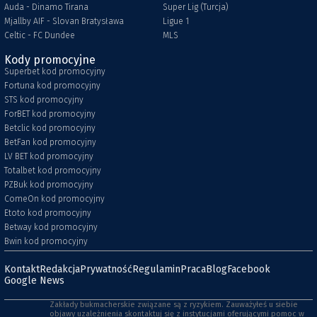
Auda - Dinamo Tirana
Super Lig (Turcja)
Mjallby AIF - Slovan Bratysława
Ligue 1
Celtic - FC Dundee
MLS
Kody promocyjne
Superbet kod promocyjny
Fortuna kod promocyjny
STS kod promocyjny
ForBET kod promocyjny
Betclic kod promocyjny
BetFan kod promocyjny
LV BET kod promocyjny
Totalbet kod promocyjny
PZBuk kod promocyjny
ComeOn kod promocyjny
Etoto kod promocyjny
Betway kod promocyjny
Bwin kod promocyjny
Kontakt
Redakcja
Prywatność
Regulamin
Praca
Blog
Facebook
Google News
Zakłady bukmacherskie związane są z ryzykiem. Zauważyłeś u siebie
objawy uzależnienia skontaktuj się z instytucjami oferującymi pomoc w