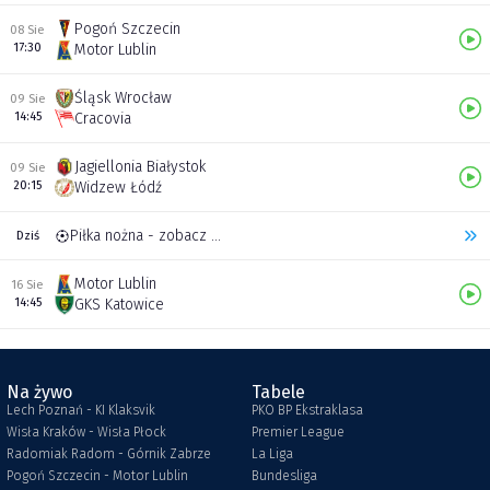
Pogoń Szczecin
08 Sie
17:30
Motor Lublin
Śląsk Wrocław
09 Sie
14:45
Cracovia
Jagiellonia Białystok
09 Sie
20:15
Widzew Łódź
Piłka nożna - zobacz inne transmisje
Dziś
Motor Lublin
16 Sie
14:45
GKS Katowice
Na żywo
Tabele
Lech Poznań - KI Klaksvik
PKO BP Ekstraklasa
Wisła Kraków - Wisła Płock
Premier League
Radomiak Radom - Górnik Zabrze
La Liga
Pogoń Szczecin - Motor Lublin
Bundesliga