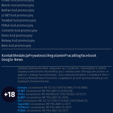
ForBET kod promocyjny
Betclic kod promocyjny
BetFan kod promocyjny
LV BET kod promocyjny
Totalbet kod promocyjny
PZBuk kod promocyjny
ComeOn kod promocyjny
Etoto kod promocyjny
Betway kod promocyjny
Bwin kod promocyjny
Kontakt
Redakcja
Prywatność
Regulamin
Praca
Blog
Facebook
Google News
Zakłady bukmacherskie związane są z ryzykiem. Zauważyłeś u siebie
objawy uzależnienia skontaktuj się z instytucjami oferującymi pomoc w
wyjściu z nałogu hazardowego. Graj odpowiedzialnie u legalnych firm z
licencją Ministerstwa Finansów. Legalsport.pl jest sponsorowany przez
legalnych bukmacherów.
Fortuna
zezwolenie MF SC/12/7251/10/WKC/11-12/5565;
LV BET
zezwolenie MF PS4.6831.9.2016.EQK;
+18
eToto
zezwolenie MF AG9(RG3)/7251/15/KLE/2013/17;
forBET
zezwolenie MF PS4.6831.10.2016;
STS
zezwolenie MF SC/12/7251/11-6/KLE/2011/5540/12;
SuperBet
zezwolenie MF PS4.6831.4.2017;
TOTALbet
zezwolenie MF PS4.6831.12.2017;
PZBuk
zezwolenie MF PS4.6831.26.2017;