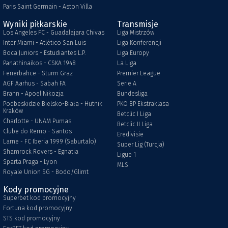
Paris Saint Germain - Aston Villa
Wyniki piłkarskie
Transmisje
Los Angeles FC - Guadalajara Chivas
Liga Mistrzów
Inter Miami - Atlético San Luis
Liga Konferencji
Boca Juniors - Estudiantes L.P.
Liga Europy
Panathinaikos - CSKA 1948
La Liga
Fenerbahce - Sturm Graz
Premier League
AGF Aarhus - Sabah FA
Serie A
Brann - Apoel Nikozja
Bundesliga
Podbeskidzie Bielsko-Biała - Hutnik
PKO BP Ekstraklasa
Kraków
Betclic I Liga
Charlotte - UNAM Pumas
Betclic II Liga
Clube do Remo - Santos
Eredivisie
Larne - FC Iberia 1999 (Saburtalo)
Super Lig (Turcja)
Shamrock Rovers - Egnatia
Ligue 1
Sparta Praga - Lyon
MLS
Royale Union SG - Bodo/Glimt
Kody promocyjne
Superbet kod promocyjny
Fortuna kod promocyjny
STS kod promocyjny