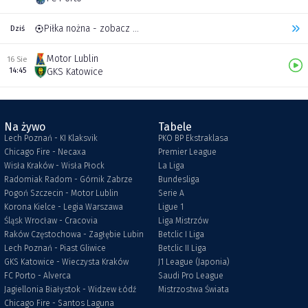
Piłka nożna - zobacz inne transmisje
Dziś
Motor Lublin
16 Sie
14:45
GKS Katowice
Na żywo
Tabele
Lech Poznań - KI Klaksvik
PKO BP Ekstraklasa
Chicago Fire - Necaxa
Premier League
Wisła Kraków - Wisła Płock
La Liga
Radomiak Radom - Górnik Zabrze
Bundesliga
Pogoń Szczecin - Motor Lublin
Serie A
Korona Kielce - Legia Warszawa
Ligue 1
Śląsk Wrocław - Cracovia
Liga Mistrzów
Raków Częstochowa - Zagłębie Lubin
Betclic I Liga
Lech Poznań - Piast Gliwice
Betclic II Liga
GKS Katowice - Wieczysta Kraków
J1 League (Japonia)
FC Porto - Alverca
Saudi Pro League
Jagiellonia Białystok - Widzew Łódź
Mistrzostwa Świata
Chicago Fire - Santos Laguna