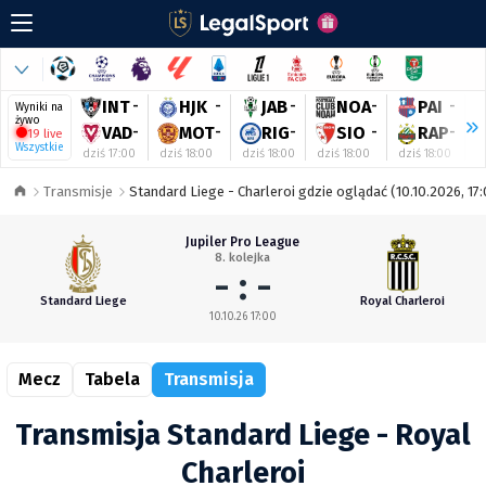
INT
-
HJK
-
JAB
-
NOA
-
PAI
-
Wyniki na
żywo
VAD
-
MOT
-
RIG
-
SIO
-
RAP
-
19 live
Wszystkie
dziś 17:00
dziś 18:00
dziś 18:00
dziś 18:00
dziś 18:00
d
Transmisje
Standard Liege - Charleroi gdzie oglądać (10.10.2026, 17
Jupiler Pro League
8. kolejka
- : -
Standard Liege
Royal Charleroi
10.10.26 17:00
Mecz
Tabela
Transmisja
Transmisja Standard Liege - Royal
Charleroi