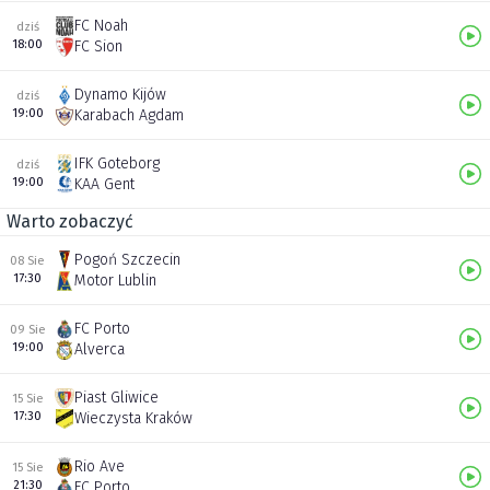
FC Noah
dziś
18:00
FC Sion
Dynamo Kijów
dziś
19:00
Karabach Agdam
IFK Goteborg
dziś
19:00
KAA Gent
Warto zobaczyć
Pogoń Szczecin
08 Sie
17:30
Motor Lublin
FC Porto
09 Sie
19:00
Alverca
Piast Gliwice
15 Sie
17:30
Wieczysta Kraków
Rio Ave
15 Sie
21:30
FC Porto