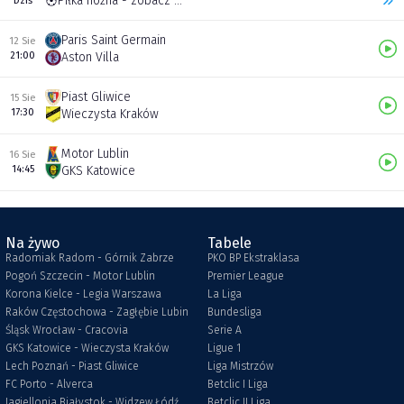
Piłka nożna - zobacz inne transmisje
Dziś
Paris Saint Germain
12 Sie
21:00
Aston Villa
Piast Gliwice
15 Sie
17:30
Wieczysta Kraków
Motor Lublin
16 Sie
14:45
GKS Katowice
Na żywo
Tabele
Radomiak Radom - Górnik Zabrze
PKO BP Ekstraklasa
Pogoń Szczecin - Motor Lublin
Premier League
Korona Kielce - Legia Warszawa
La Liga
Raków Częstochowa - Zagłębie Lubin
Bundesliga
Śląsk Wrocław - Cracovia
Serie A
GKS Katowice - Wieczysta Kraków
Ligue 1
Lech Poznań - Piast Gliwice
Liga Mistrzów
FC Porto - Alverca
Betclic I Liga
Jagiellonia Białystok - Widzew Łódź
Betclic II Liga