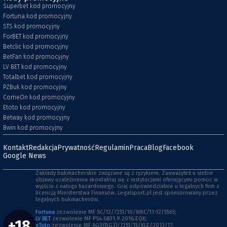
Superbet kod promocyjny
Fortuna kod promocyjny
STS kod promocyjny
ForBET kod promocyjny
Betclic kod promocyjny
BetFan kod promocyjny
LV BET kod promocyjny
Totalbet kod promocyjny
PZBuk kod promocyjny
ComeOn kod promocyjny
Etoto kod promocyjny
Betway kod promocyjny
Bwin kod promocyjny
Kontakt
Redakcja
Prywatność
Regulamin
Praca
Blog
Facebook
Google News
Zakłady bukmacherskie związane są z ryzykiem. Zauważyłeś u siebie
objawy uzależnienia skontaktuj się z instytucjami oferującymi pomoc w
wyjściu z nałogu hazardowego. Graj odpowiedzialnie u legalnych firm z
licencją Ministerstwa Finansów. Legalsport.pl jest sponsorowany przez
legalnych bukmacherów.
Fortuna
zezwolenie MF SC/12/7251/10/WKC/11-12/5565;
LV BET
zezwolenie MF PS4.6831.9.2016.EQK;
+18
eToto
zezwolenie MF AG9(RG3)/7251/15/KLE/2013/17;