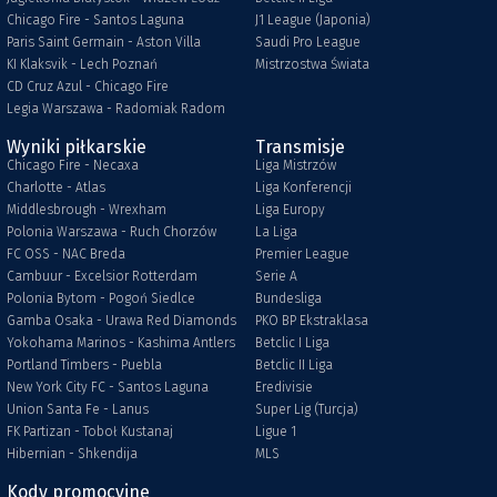
Chicago Fire - Santos Laguna
J1 League (Japonia)
Paris Saint Germain - Aston Villa
Saudi Pro League
KI Klaksvik - Lech Poznań
Mistrzostwa Świata
CD Cruz Azul - Chicago Fire
Legia Warszawa - Radomiak Radom
Wyniki piłkarskie
Transmisje
Chicago Fire - Necaxa
Liga Mistrzów
Charlotte - Atlas
Liga Konferencji
Middlesbrough - Wrexham
Liga Europy
Polonia Warszawa - Ruch Chorzów
La Liga
FC OSS - NAC Breda
Premier League
Cambuur - Excelsior Rotterdam
Serie A
Polonia Bytom - Pogoń Siedlce
Bundesliga
Gamba Osaka - Urawa Red Diamonds
PKO BP Ekstraklasa
Yokohama Marinos - Kashima Antlers
Betclic I Liga
Portland Timbers - Puebla
Betclic II Liga
New York City FC - Santos Laguna
Eredivisie
Union Santa Fe - Lanus
Super Lig (Turcja)
FK Partizan - Toboł Kustanaj
Ligue 1
Hibernian - Shkendija
MLS
Kody promocyjne