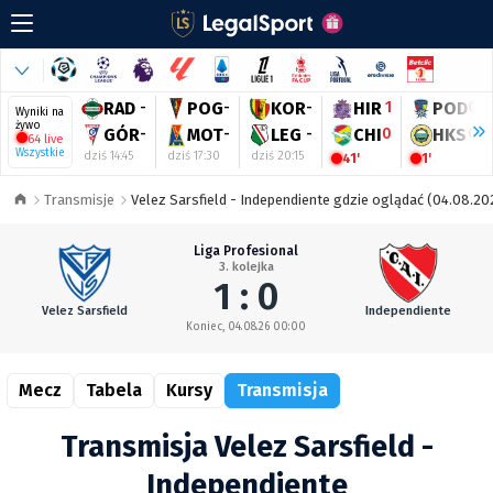
RAD
-
POG
-
KOR
-
HIR
1
POD
0
Wyniki na
żywo
GÓR
-
MOT
-
LEG
-
CHI
0
HKS
0
64 live
Wszystkie
dziś 14:45
dziś 17:30
dziś 20:15
41'
1'
Transmisje
Velez Sarsfield - Independiente gdzie oglądać (04.08.20
Liga Profesional
3. kolejka
1 : 0
Velez Sarsfield
Independiente
Koniec, 04.08.26 00:00
Mecz
Tabela
Kursy
Transmisja
Transmisja Velez Sarsfield -
Independiente