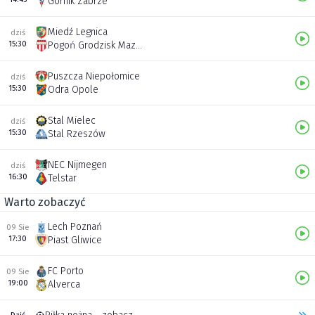
Górnik Zabrze
Miedź Legnica
dziś
15:30
Pogoń Grodzisk Mazowiecki
Puszcza Niepołomice
dziś
15:30
Odra Opole
Stal Mielec
dziś
15:30
Stal Rzeszów
NEC Nijmegen
dziś
16:30
Telstar
Warto zobaczyć
Lech Poznań
09 Sie
17:30
Piast Gliwice
FC Porto
09 Sie
19:00
Alverca