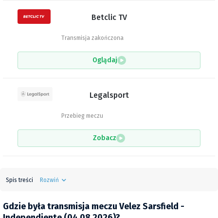
Betclic TV
Transmisja zakończona
Oglądaj
Legalsport
Przebieg meczu
Zobacz
Spis treści
Rozwiń
Gdzie była transmisja meczu Velez Sarsfield -
Independiente (04.08.2026)?