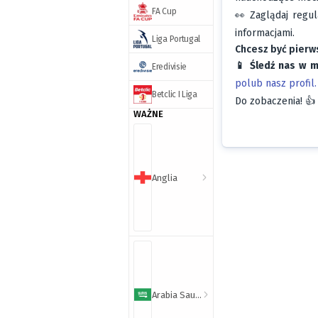
FA Cup
👀 Zaglądaj regul
informacjami.
Liga Portugal
Chcesz być pierw
📱 Śledź nas w 
Eredivisie
polub nasz profil.
Betclic I Liga
Do zobaczenia! 👍
WAŻNE
Anglia
Arabia Saudyjska