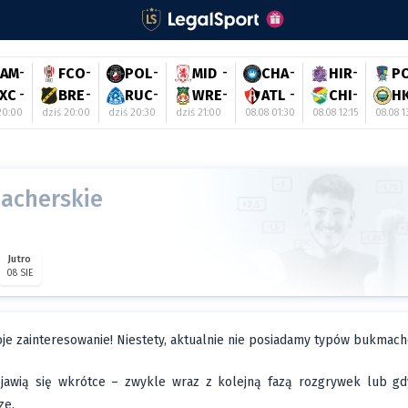
CAM
-
FCO
-
POL
-
MID
-
CHA
-
HIR
-
P
XC
-
BRE
-
RUC
-
WRE
-
ATL
-
CHI
-
H
20:00
dziś 20:00
dziś 20:30
dziś 21:00
08.08 01:30
08.08 12:15
08.08 1
acherskie
Jutro
08 SIE
je zainteresowanie! Niestety, aktualnie nie posiadamy typów bukmac
wią się wkrótce – zwykle wraz z kolejną fazą rozgrywek lub gdy 
ze.