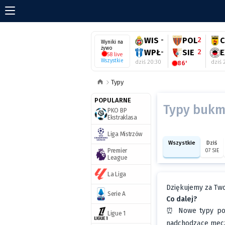
WIS
-
POL
2
Wyniki na
żywo
WPŁ
-
SIE
2
E
58 live
Wszystkie
dziś 20:30
dziś 
86'
Typy
POPULARNE
Typy bukm
PKO BP
Ekstraklasa
Liga Mistrzów
Wszystkie
Dziś
Premier
07 SIE
League
La Liga
Dziękujemy za Two
Serie A
Co dalej?
⏰ Nowe typy poja
Ligue 1
nadchodzące mec