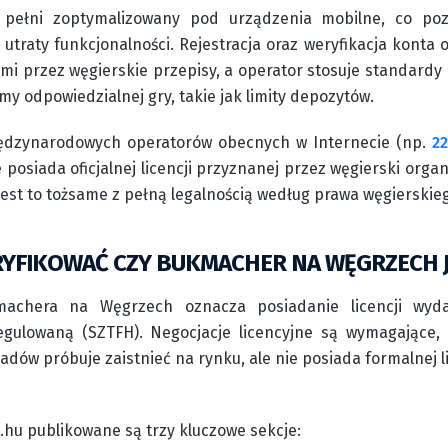
w pełni zoptymalizowany pod urządzenia mobilne, co po
utraty funkcjonalności. Rejestracja oraz weryfikacja konta
 przez węgierskie przepisy, a operator stosuje standardy 
y odpowiedzialnej gry, takie jak limity depozytów.
ędzynarodowych operatorów obecnych w Internecie (np.
2
e posiada oficjalnej licencji przyznanej przez węgierski org
 jest to tożsame z pełną legalnością według prawa węgierskie
RYFIKOWAĆ CZY BUKMACHER NA WĘGRZECH J
machera na Węgrzech oznacza posiadanie licencji wy
Regulowaną (SZTFH). Negocjacje licencyjne są wymagające
dów próbuje zaistnieć na rynku, ale nie posiada formalnej li
h.hu publikowane są trzy kluczowe sekcje: