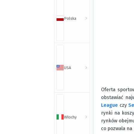
Polska
USA
Oferta sporto
obstawiać naj
League
czy
Se
rynki na koszy
Włochy
rynków obejmuj
co pozwala na 