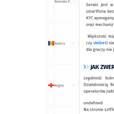
Ameryka Północna i Południowa
Serwis jest 
smartfona bez 
KYC wymaganymi
oraz mechanizm
Większość mi
czy
Unibet
) ni
Andora
dla graczy nie
JAK ZWE
Legalność buk
Działalnością 
Anglia
operatorów zakła
undefined
Na stronie sztf