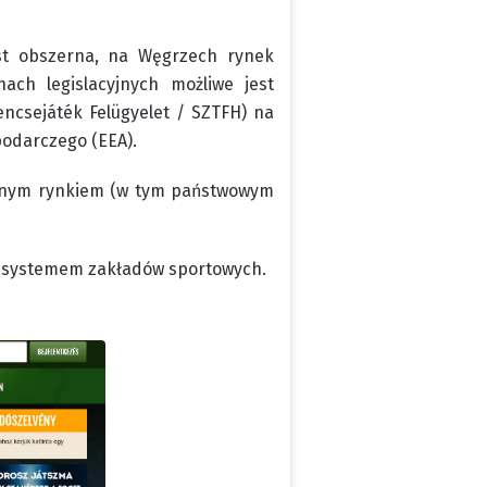
est obszerna, na Węgrzech rynek
ch legislacyjnych możliwe jest
ncsejáték Felügyelet / SZTFH) na
podarczego (EEA).
kalnym rynkiem (w tym państwowym
m systemem zakładów sportowych.