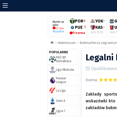
POR
4
YOK
-
Wyniki na
żywo
PUE
1
KAS
-
U
22 live
Wszystkie
dziś 12:25
dziś 
Przerwa
Vademecum
Bukmacherzy zagraniczn
POPULARNE
Legalni
PKO BP
Ekstraklasa
Opublikowano 
Liga Mistrzów
Premier
Ocena
League
La Liga
Zakłady sport
wskazówki kto 
Serie A
zakładów bukma
Ligue 1