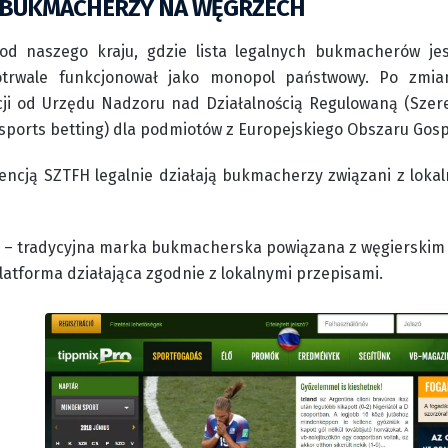
 BUKMACHERZY NA WĘGRZECH
od naszego kraju, gdzie lista legalnych bukmacherów j
trwale funkcjonował jako monopol państwowy. Po zmiana
cji od Urzędu Nadzoru nad Działalnością Regulowaną (Szere
(sports betting) dla podmiotów z Europejskiego Obszaru Gos
cencją SZTFH legalnie działają bukmacherzy związani z lo
– tradycyjna marka bukmacherska powiązana z węgierski
latforma działająca zgodnie z lokalnymi przepisami.