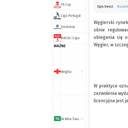
FA Cup
Spis treści
Rozwi
Liga Portugal
Węgierski ryne
Eredivisie
silnie regulow
ubiegania się 
Betclic I Liga
Węgier, w szcze
WAŻNE
Anglia
W praktyce ozna
zezwolenia wyda
licencyjna jest
Arabia Saudyjska