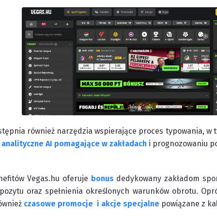
stępnia również narzędzia wspierające proces typowania, w
analityczne AI pomagające w zakładach
i prognozowaniu po
nefitów Vegas.hu oferuje
bonus
dedykowany zakładom sport
pozytu oraz spełnienia określonych warunków obrotu. Op
również
czasowe promocje i akcje specjalne
powiązane z k