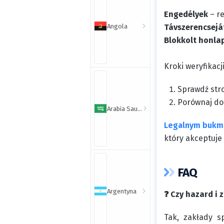
Engedélyek
– re
Angola
Távszerencsejá
Blokkolt honla
Kroki weryfikacji
Sprawdź stro
Porównaj dom
Arabia Saudyjska
Legalnym buk
który akceptuje
FAQ
Argentyna
❓ Czy hazard i
Tak, zakłady s