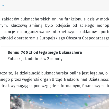
ń
k zakładów bukmacherskich online funkcjonuje dziś w mode
anym. Kluczową zmianą było odejście od ścisłego monop
o licencję na organizowanie internetowych zakładów spo
gólności operatorom z Europejskiego Obszaru Gospodarczeg
Bonus 760 zł od legalnego bukmachera
Zobacz jak odebrać w 2 minuty
cza to, że działalność bukmacherska online jest legalna, o
nego przez węgierski organ Urząd Nadzoru nad Działalnośc
 jednak wymagająca pod względem formalnym, finansowym i 