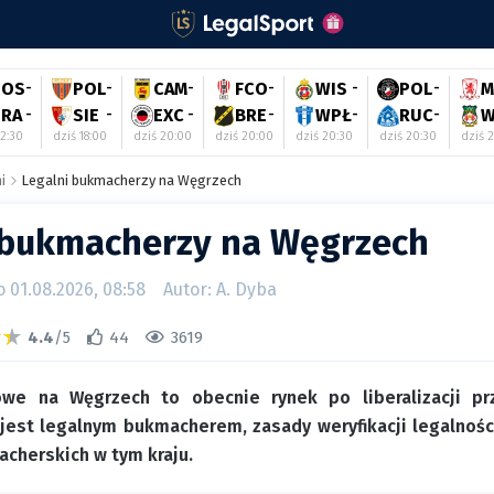
GOS
-
POL
-
CAM
-
FCO
-
WIS
-
POL
-
M
RA
-
SIE
-
EXC
-
BRE
-
WPŁ
-
RUC
-
W
12:30
dziś 18:00
dziś 20:00
dziś 20:00
dziś 20:30
dziś 20:30
dziś 2
i
Legalni bukmacherzy na Węgrzech
 bukmacherzy na Węgrzech
01.08.2026, 08:58
Autor: A. Dyba
4.4
/5
44
3619
owe na Węgrzech to obecnie rynek po liberalizacji pr
jest legalnym bukmacherem, zasady weryfikacji legalnośc
cherskich w tym kraju.