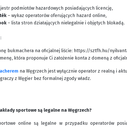
jestr podmiotów hazardowych posiadających licencję,
ték
– wykaz operatorów oferujących hazard online,
pok
– lista stron działających nielegalnie i objętych blokadą.
:
nę bukmachera na oficjalnej liście: https://sztfh.hu/nyilva
enę, która proponuje Ci założenie konta z domeną z oficjal
macherem
na Węgrzech jest wyłącznie operator z realną i aktua
 graczy z Węgier bez formalnej zgody władz.
 zakłady sportowe są legalne na Węgrzech?
portowe online są legalne w przypadku operatorów posi