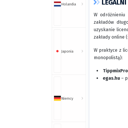
LEGALNI
Holandia
W odróżnieniu 
zakładów długo
uzyskanie licen
zakłady online 
W praktyce z li
Japonia
monopolistą):
TippmixPro
egas.hu
– p
Niemcy