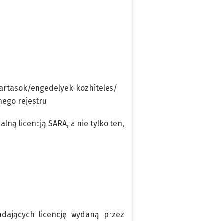
ntartasok/engedelyek-kozhiteles/
nego rejestru
lną licencją SARA, a nie tylko ten,
adających licencję wydaną przez