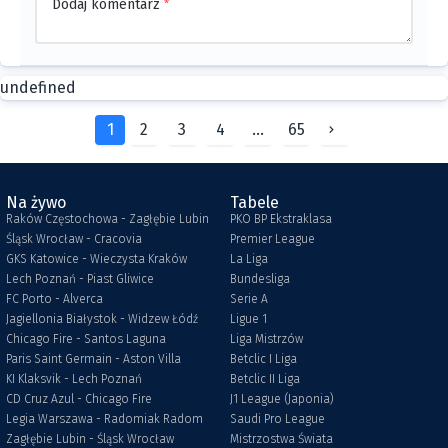
Dodaj komentarz
*
undefined
1
2
3
4
...
65
Na żywo
Tabele
Raków Częstochowa - Zagłębie Lubin
PKO BP Ekstraklasa
Śląsk Wrocław - Cracovia
Premier League
GKS Katowice - Wieczysta Kraków
La Liga
Lech Poznań - Piast Gliwice
Bundesliga
FC Porto - Alverca
Serie A
Jagiellonia Białystok - Widzew Łódź
Ligue 1
Chicago Fire - Santos Laguna
Liga Mistrzów
Paris Saint Germain - Aston Villa
Betclic I Liga
KI Klaksvik - Lech Poznań
Betclic II Liga
CD Cruz Azul - Chicago Fire
J1 League (Japonia)
Legia Warszawa - Radomiak Radom
Saudi Pro League
Zagłębie Lubin - Śląsk Wrocław
Mistrzostwa Świata