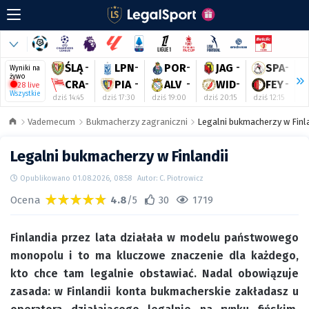
ŚLĄ
-
LPN
-
POR
-
JAG
-
SPA
-
Wyniki na
żywo
CRA
-
PIA
-
ALV
-
WID
-
FEY
-
28 live
Wszystkie
dziś 14:45
dziś 17:30
dziś 19:00
dziś 20:15
dziś 12:15
dz
Vademecum
Bukmacherzy zagraniczni
Legalni bukmacherzy w Finla
Legalni bukmacherzy w Finlandii
Opublikowano 01.08.2026, 08:58
Autor: C. Piotrowicz
Ocena
4.8
/5
30
1719
Finlandia przez lata działała w modelu państwowego
monopolu i to ma kluczowe znaczenie dla każdego,
kto chce tam legalnie obstawiać. Nadal obowiązuje
zasada: w Finlandii konta bukmacherskie zakładasz u