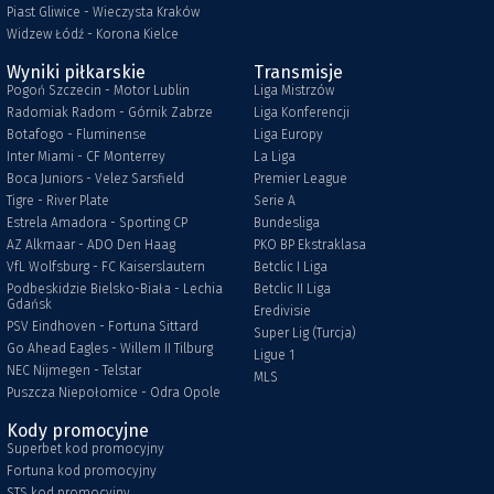
Piast Gliwice - Wieczysta Kraków
Widzew Łódź - Korona Kielce
Wyniki piłkarskie
Transmisje
Pogoń Szczecin - Motor Lublin
Liga Mistrzów
Radomiak Radom - Górnik Zabrze
Liga Konferencji
Botafogo - Fluminense
Liga Europy
Inter Miami - CF Monterrey
La Liga
Boca Juniors - Velez Sarsfield
Premier League
Tigre - River Plate
Serie A
Estrela Amadora - Sporting CP
Bundesliga
AZ Alkmaar - ADO Den Haag
PKO BP Ekstraklasa
VfL Wolfsburg - FC Kaiserslautern
Betclic I Liga
Podbeskidzie Bielsko-Biała - Lechia
Betclic II Liga
Gdańsk
Eredivisie
PSV Eindhoven - Fortuna Sittard
Super Lig (Turcja)
Go Ahead Eagles - Willem II Tilburg
Ligue 1
NEC Nijmegen - Telstar
MLS
Puszcza Niepołomice - Odra Opole
Kody promocyjne
Superbet kod promocyjny
Fortuna kod promocyjny
STS kod promocyjny