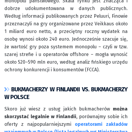
monopolu państwowego. Skala rynku jest znacząca i
dobrze udokumentowana w danych publicznych.
Według informacji publikowanych przez Peluuri, Finowie
przeznaczyli na gry organizowane przez Veikkaus około
1 miliard euro netto, a przeciętny roczny wydatek na
osobę wynosi około 240 euro. Jednocześnie szacuje się,
że wartość gry poza systemem monopolu – czyli w tzw.
szarej strefie i u operatorów offshore – mogła wynosić
około 520–590 mln euro, według analiz fińskiego urzędu
ochrony konkurencji i konsumentów (FCCA).
BUKMACHERZY W FINLANDII VS. BUKMACHERZY
W POLSCE
Skoro już wiesz z usług jakich bukmacherów
można
skorzystać legalnie w Finlandii
, porównajmy sobie ich
oferty z najpopularniejszymi
operatorami zakładów
wzajemnych w Polsce (lista legalnych wg Ministerstwa