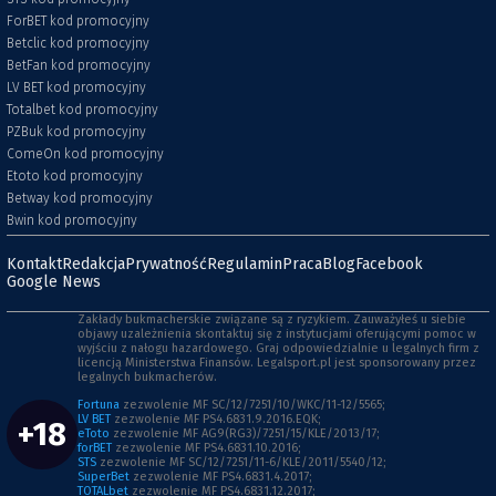
ForBET kod promocyjny
Betclic kod promocyjny
BetFan kod promocyjny
LV BET kod promocyjny
Totalbet kod promocyjny
PZBuk kod promocyjny
ComeOn kod promocyjny
Etoto kod promocyjny
Betway kod promocyjny
Bwin kod promocyjny
Kontakt
Redakcja
Prywatność
Regulamin
Praca
Blog
Facebook
Google News
Zakłady bukmacherskie związane są z ryzykiem. Zauważyłeś u siebie
objawy uzależnienia skontaktuj się z instytucjami oferującymi pomoc w
wyjściu z nałogu hazardowego. Graj odpowiedzialnie u legalnych firm z
licencją Ministerstwa Finansów. Legalsport.pl jest sponsorowany przez
legalnych bukmacherów.
Fortuna
zezwolenie MF SC/12/7251/10/WKC/11-12/5565;
LV BET
zezwolenie MF PS4.6831.9.2016.EQK;
+18
eToto
zezwolenie MF AG9(RG3)/7251/15/KLE/2013/17;
forBET
zezwolenie MF PS4.6831.10.2016;
STS
zezwolenie MF SC/12/7251/11-6/KLE/2011/5540/12;
SuperBet
zezwolenie MF PS4.6831.4.2017;
TOTALbet
zezwolenie MF PS4.6831.12.2017;