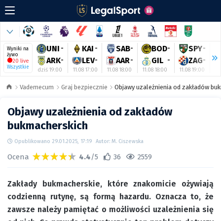
UNI
-
KAI
-
SAB
-
BOD
-
SPY
-
Wyniki na
żywo
ARK
-
LEV
-
AAR
-
GIL
-
ZAG
-
20 live
Wszystkie
dziś 19:00
11.08 17:00
11.08 18:00
11.08 18:00
11.08 19:00
11
Vademecum
Graj bezpiecznie
Objawy uzależnienia od zakładów bu
Objawy uzależnienia od zakładów
bukmacherskich
Opublikowano 29.01.2025, 17:19
Autor: M. Ciszewska
Ocena
4.4
/5
36
2559
Zakłady bukmacherskie, które znakomicie ożywiają
codzienną rutynę, są formą hazardu. Oznacza to, że
zawsze należy pamiętać o możliwości uzależnienia się