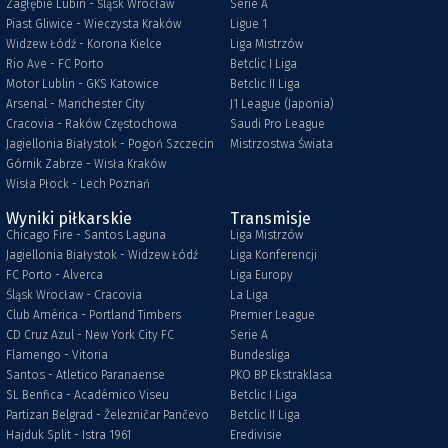
Zagłębie Lubin - Śląsk Wrocław
Serie A
Piast Gliwice - Wieczysta Kraków
Ligue 1
Widzew Łódź - Korona Kielce
Liga Mistrzów
Rio Ave - FC Porto
Betclic I Liga
Motor Lublin - GKS Katowice
Betclic II Liga
Arsenal - Manchester City
J1 League (Japonia)
Cracovia - Raków Częstochowa
Saudi Pro League
Jagiellonia Białystok - Pogoń Szczecin
Mistrzostwa Świata
Górnik Zabrze - Wisła Kraków
Wisła Płock - Lech Poznań
Wyniki piłkarskie
Transmisje
Chicago Fire - Santos Laguna
Liga Mistrzów
Jagiellonia Białystok - Widzew Łódź
Liga Konferencji
FC Porto - Alverca
Liga Europy
Śląsk Wrocław - Cracovia
La Liga
Club América - Portland Timbers
Premier League
CD Cruz Azul - New York City FC
Serie A
Flamengo - Vitoria
Bundesliga
Santos - Atletico Paranaense
PKO BP Ekstraklasa
SL Benfica - Académico Viseu
Betclic I Liga
Partizan Belgrad - Železničar Pančevo
Betclic II Liga
Hajduk Split - Istra 1961
Eredivisie