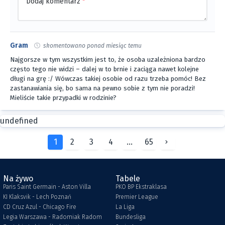
Dodaj komentarz
*
Gram
skomentowano ponad miesiąc temu
Najgorsze w tym wszystkim jest to, że osoba uzależniona bardzo
często tego nie widzi – dalej w to brnie i zaciąga nawet kolejne
długi na grę :/ Wówczas takiej osobie od razu trzeba pomóc! Bez
zastanawiania się, bo sama na pewno sobie z tym nie poradzi!
Mieliście takie przypadki w rodzinie?
undefined
1
2
3
4
...
65
Na żywo
Tabele
Paris Saint Germain - Aston Villa
PKO BP Ekstraklasa
KI Klaksvik - Lech Poznań
Premier League
CD Cruz Azul - Chicago Fire
La Liga
Legia Warszawa - Radomiak Radom
Bundesliga