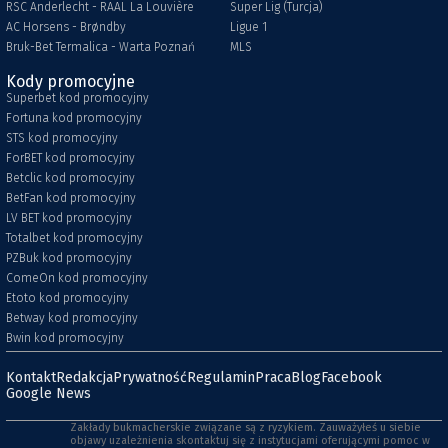
RSC Anderlecht - RAAL La Louvière
Super Lig (Turcja)
AC Horsens - Brøndby
Ligue 1
Bruk-Bet Termalica - Warta Poznań
MLS
Kody promocyjne
Superbet kod promocyjny
Fortuna kod promocyjny
STS kod promocyjny
ForBET kod promocyjny
Betclic kod promocyjny
BetFan kod promocyjny
LV BET kod promocyjny
Totalbet kod promocyjny
PZBuk kod promocyjny
ComeOn kod promocyjny
Etoto kod promocyjny
Betway kod promocyjny
Bwin kod promocyjny
Kontakt
Redakcja
Prywatność
Regulamin
Praca
Blog
Facebook
Google News
Zakłady bukmacherskie związane są z ryzykiem. Zauważyłeś u siebie
objawy uzależnienia skontaktuj się z instytucjami oferującymi pomoc w