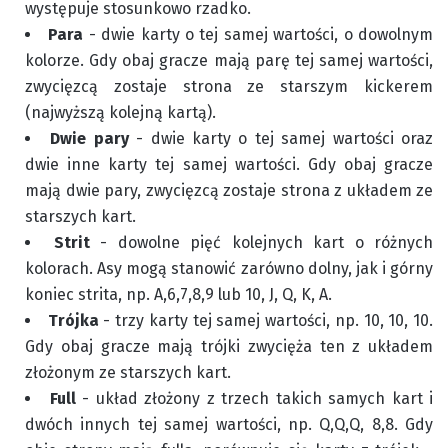
występuje stosunkowo rzadko.
Para
- dwie karty o tej samej wartości, o dowolnym
kolorze. Gdy obaj gracze mają parę tej samej wartości,
zwycięzcą zostaje strona ze starszym kickerem
(najwyższą kolejną kartą).
Dwie pary
- dwie karty o tej samej wartości oraz
dwie inne karty tej samej wartości. Gdy obaj gracze
mają dwie pary, zwycięzcą zostaje strona z układem ze
starszych kart.
Strit
- dowolne pięć kolejnych kart o różnych
kolorach. Asy mogą stanowić zarówno dolny, jak i górny
koniec strita, np. A,6,7,8,9 lub 10, J, Q, K, A.
Trójka
- trzy karty tej samej wartości, np. 10, 10, 10.
Gdy obaj gracze mają trójki zwycięża ten z układem
złożonym ze starszych kart.
Full
- układ złożony z trzech takich samych kart i
dwóch innych tej samej wartości, np. Q,Q,Q, 8,8. Gdy