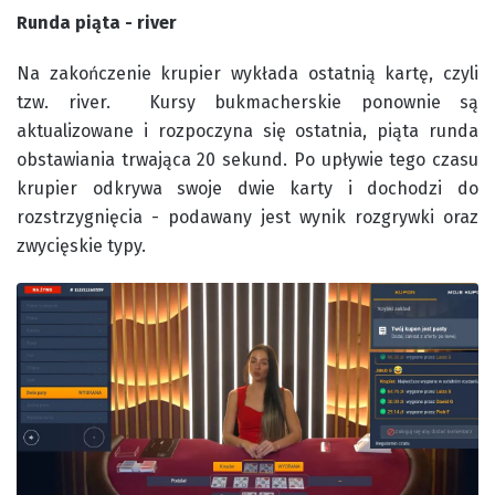
Runda piąta - river
Na zakończenie krupier wykłada ostatnią kartę, czyli
tzw. river. Kursy bukmacherskie ponownie są
aktualizowane i rozpoczyna się ostatnia, piąta runda
obstawiania trwająca 20 sekund. Po upływie tego czasu
krupier odkrywa swoje dwie karty i dochodzi do
rozstrzygnięcia - podawany jest wynik rozgrywki oraz
zwycięskie typy.