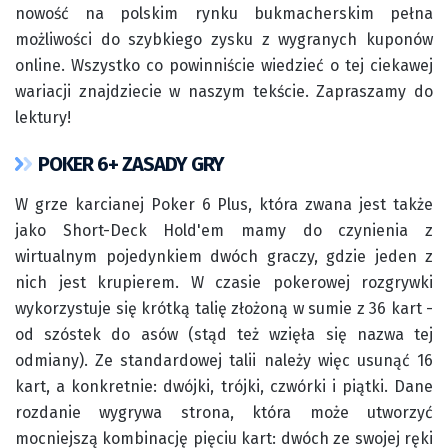
nowość na polskim rynku bukmacherskim pełna
możliwości do szybkiego zysku z wygranych kuponów
online. Wszystko co powinniście wiedzieć o tej ciekawej
wariacji znajdziecie w naszym tekście. Zapraszamy do
lektury!
POKER 6+ ZASADY GRY
W grze karcianej Poker 6 Plus, która zwana jest także
jako Short-Deck Hold'em mamy do czynienia z
wirtualnym pojedynkiem dwóch graczy, gdzie jeden z
nich jest krupierem. W czasie pokerowej rozgrywki
wykorzystuje się krótką talię złożoną w sumie z 36 kart -
od szóstek do asów (stąd też wzięła się nazwa tej
odmiany). Ze standardowej talii należy więc usunąć 16
kart, a konkretnie: dwójki, trójki, czwórki i piątki. Dane
rozdanie wygrywa strona, która może utworzyć
mocniejszą kombinację pięciu kart: dwóch ze swojej ręki