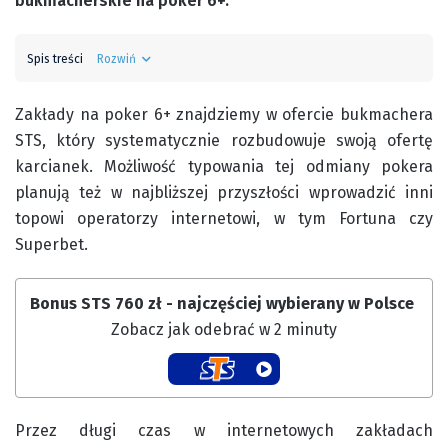
bukmacherskie na poker 6+.
Spis treści
Rozwiń
Zakłady na poker 6+ znajdziemy w ofercie bukmachera
STS, który systematycznie rozbudowuje swoją ofertę
karcianek. Możliwość typowania tej odmiany pokera
planują też w najbliższej przyszłości wprowadzić inni
topowi operatorzy internetowi, w tym Fortuna czy
Superbet.
Bonus STS 760 zł - najczęściej wybierany w Polsce
Zobacz jak odebrać w 2 minuty
Przez długi czas w internetowych zakładach