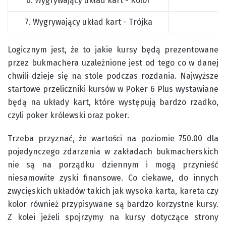
6. Wygrywający układ kart - Kolor
8.
7. Wygrywający układ kart - Trójka
7.
Logicznym jest, że to jakie kursy będą prezentowane
przez bukmachera uzależnione jest od tego co w danej
chwili dzieje się na stole podczas rozdania. Najwyższe
startowe przeliczniki kursów w Poker 6 Plus wystawiane
będą na układy kart, które występują bardzo rzadko,
czyli poker królewski oraz poker.
Trzeba przyznać, że wartości na poziomie 750.00 dla
pojedynczego zdarzenia w zakładach bukmacherskich
nie są na porządku dziennym i mogą przynieść
niesamowite zyski finansowe. Co ciekawe, do innych
zwycięskich układów takich jak wysoka karta, kareta czy
kolor również przypisywane są bardzo korzystne kursy.
Z kolei jeżeli spojrzymy na kursy dotyczące strony