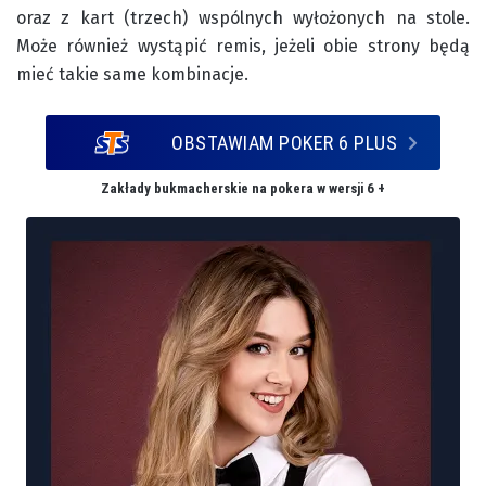
oraz z kart (trzech) wspólnych wyłożonych na stole.
Może również wystąpić remis, jeżeli obie strony będą
mieć takie same kombinacje.
OBSTAWIAM POKER 6 PLUS
Zakłady bukmacherskie na pokera w wersji 6 +