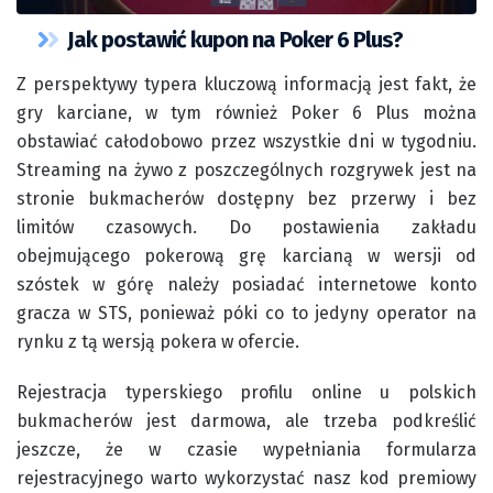
Jak postawić kupon na Poker 6 Plus?
Z perspektywy typera kluczową informacją jest fakt, że
gry karciane, w tym również Poker 6 Plus można
obstawiać całodobowo przez wszystkie dni w tygodniu.
Streaming na żywo z poszczególnych rozgrywek jest na
stronie bukmacherów dostępny bez przerwy i bez
limitów czasowych. Do postawienia zakładu
obejmującego pokerową grę karcianą w wersji od
szóstek w górę należy posiadać internetowe konto
gracza w STS, ponieważ póki co to jedyny operator na
rynku z tą wersją pokera w ofercie.
Rejestracja typerskiego profilu online u polskich
bukmacherów jest darmowa, ale trzeba podkreślić
jeszcze, że w czasie wypełniania formularza
rejestracyjnego warto wykorzystać nasz kod premiowy