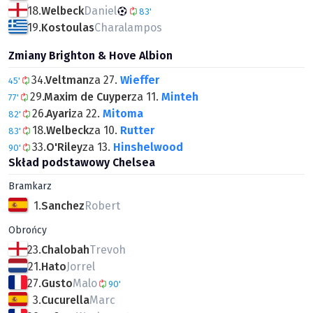
18.
Welbeck
Daniel
83'
19.
Kostoulas
Charalampos
Zmiany Brighton & Hove Albion
34.
Veltman
za 27.
Wieffer
45'
29.
Maxim de Cuyper
za 11.
Minteh
77'
26.
Ayari
za 22.
Mitoma
82'
18.
Welbeck
za 10.
Rutter
83'
33.
O'Riley
za 13.
Hinshelwood
90'
Skład podstawowy Chelsea
Bramkarz
1.
Sanchez
Robert
Obrońcy
23.
Chalobah
Trevoh
21.
Hato
Jorrel
27.
Gusto
Malo
90'
3.
Cucurella
Marc