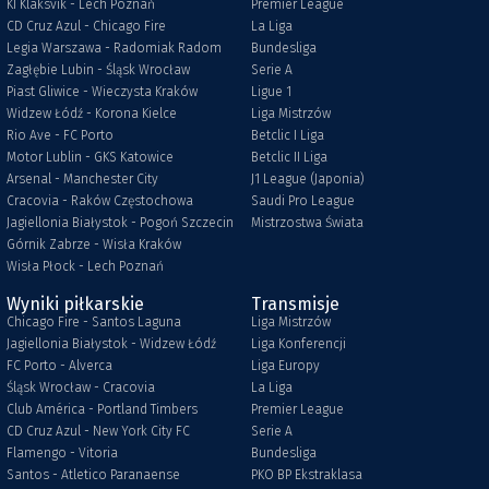
KI Klaksvik - Lech Poznań
Premier League
CD Cruz Azul - Chicago Fire
La Liga
Legia Warszawa - Radomiak Radom
Bundesliga
Zagłębie Lubin - Śląsk Wrocław
Serie A
Piast Gliwice - Wieczysta Kraków
Ligue 1
Widzew Łódź - Korona Kielce
Liga Mistrzów
Rio Ave - FC Porto
Betclic I Liga
Motor Lublin - GKS Katowice
Betclic II Liga
Arsenal - Manchester City
J1 League (Japonia)
Cracovia - Raków Częstochowa
Saudi Pro League
Jagiellonia Białystok - Pogoń Szczecin
Mistrzostwa Świata
Górnik Zabrze - Wisła Kraków
Wisła Płock - Lech Poznań
Wyniki piłkarskie
Transmisje
Chicago Fire - Santos Laguna
Liga Mistrzów
Jagiellonia Białystok - Widzew Łódź
Liga Konferencji
FC Porto - Alverca
Liga Europy
Śląsk Wrocław - Cracovia
La Liga
Club América - Portland Timbers
Premier League
CD Cruz Azul - New York City FC
Serie A
Flamengo - Vitoria
Bundesliga
Santos - Atletico Paranaense
PKO BP Ekstraklasa