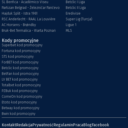
SL Benfica - Académico Viseu
Betclic I Liga
Partizan Belgrad - Železničar Pančevo
Betclic II Liga
Hajduk Split - Istra 1961
Eredivisie
RSC Anderlecht - RAAL La Louvière
Super Lig (Turcja)
AC Horsens - Brøndby
Ligue 1
Bruk-Bet Termalica - Warta Poznań
MLS
Kody promocyjne
Superbet kod promocyjny
Fortuna kod promocyjny
STS kod promocyjny
ForBET kod promocyjny
Betclic kod promocyjny
BetFan kod promocyjny
LV BET kod promocyjny
Totalbet kod promocyjny
PZBuk kod promocyjny
ComeOn kod promocyjny
Etoto kod promocyjny
Betway kod promocyjny
Bwin kod promocyjny
Kontakt
Redakcja
Prywatność
Regulamin
Praca
Blog
Facebook