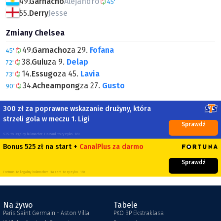
49.
Garnacho
Alejandro
45'
55.
Derry
Jesse
Zmiany Chelsea
49.
Garnacho
za 29.
Fofana
45'
38.
Guiu
za 9.
Delap
72'
14.
Essugo
za 45.
Lavia
73'
34.
Acheampong
za 27.
Gusto
90'
300 zł za poprawne wskazanie drużyny, która
strzeli gola w meczu 1. Ligi
Sprawdź
STS to legalny bukmacher. Hazard to ryzyko. 18+
Bonus 525 zł na start +
CanalPlus za darmo
Sprawdź
Fortuna to legalny bukmacher. Hazard to ryzyko. 18+
Na żywo
Tabele
Paris Saint Germain - Aston Villa
PKO BP Ekstraklasa