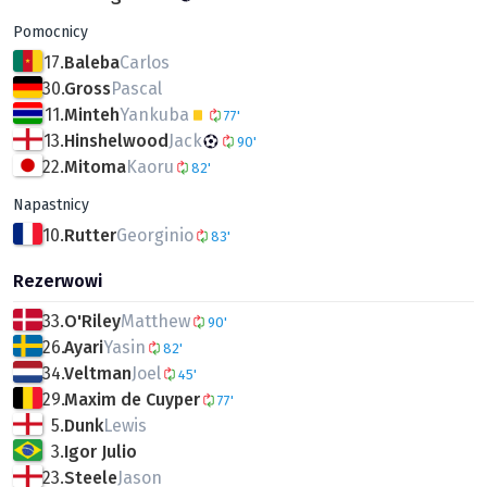
Pomocnicy
17.
Baleba
Carlos
30.
Gross
Pascal
11.
Minteh
Yankuba
77'
13.
Hinshelwood
Jack
90'
22.
Mitoma
Kaoru
82'
Napastnicy
10.
Rutter
Georginio
83'
Rezerwowi
33.
O'Riley
Matthew
90'
26.
Ayari
Yasin
82'
34.
Veltman
Joel
45'
29.
Maxim de Cuyper
77'
5.
Dunk
Lewis
3.
Igor Julio
23.
Steele
Jason