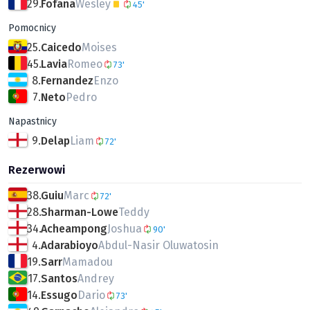
29.
Fofana
Wesley
45'
Pomocnicy
25.
Caicedo
Moises
45.
Lavia
Romeo
73'
8.
Fernandez
Enzo
7.
Neto
Pedro
Napastnicy
9.
Delap
Liam
72'
Rezerwowi
38.
Guiu
Marc
72'
28.
Sharman-Lowe
Teddy
34.
Acheampong
Joshua
90'
4.
Adarabioyo
Abdul-Nasir Oluwatosin
19.
Sarr
Mamadou
17.
Santos
Andrey
14.
Essugo
Dario
73'