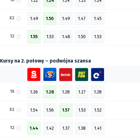
1.22
1.24
1.24
1.23
1.24
X2
1.49
1.50
1.49
1.47
1.45
12
1.55
1.53
1.48
1.50
1.53
Kursy na 2. połowę – podwójna szansa
1X
1.26
1.28
1.28
1.27
1.28
X2
1.54
1.56
1.57
1.53
1.52
12
1.44
1.42
1.37
1.38
1.41