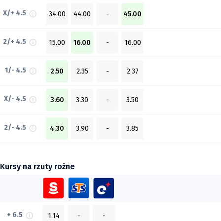
X/+ 4.5
34.00
44.00
-
45.00
2/+ 4.5
15.00
16.00
-
16.00
1/- 4.5
2.50
2.35
-
2.37
X/- 4.5
3.60
3.30
-
3.50
2/- 4.5
4.30
3.90
-
3.85
Kursy na rzuty rożne
+ 6.5
1.14
-
-