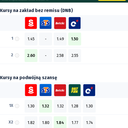
Kursy na zakład bez remisu (DNB)
1
1.45
-
1.49
1.50
2
2.60
-
2.58
2.55
Kursy na podwójną szansę
1X
1.30
1.32
1.32
1.28
1.30
X2
1.82
1.80
1.84
1.77
1.74