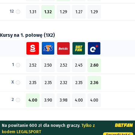
12
1.31
1.32
1.29
1.27
1.29
Kursy na 1. połowę (1X2)
1
2.52
2.50
2.52
2.45
2.60
X
2.35
2.35
2.32
2.35
2.36
2
4.00
3.90
3.98
4.00
4.00
Na powitanie 600 zł dla nowych graczy.
Tylko z
kodem LEGALSPORT