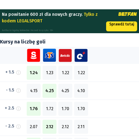
Na powitanie 600 zł dla nowych graczy.
Tylko z
kodem LEGALSPORT
Sprawdź tutaj
Betfan to legalny bukmacher. Hazard to ryzyko. 18+
Kursy na liczbę goli
+ 1.5
1.24
1.23
1.22
1.22
- 1.5
4.15
4.25
4.25
4.10
+ 2.5
1.76
1.72
1.70
1.70
- 2.5
2.07
2.12
2.12
2.11