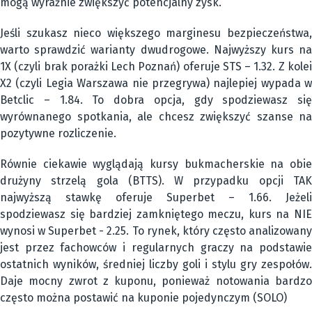
mogą wyraźnie zwiększyć potencjalny zysk.
Jeśli szukasz nieco większego marginesu bezpieczeństwa,
warto sprawdzić warianty dwudrogowe. Najwyższy kurs na
1X (czyli brak porażki Lech Poznań) oferuje STS – 1.32. Z kolei
X2 (czyli Legia Warszawa nie przegrywa) najlepiej wypada w
Betclic – 1.84. To dobra opcja, gdy spodziewasz się
wyrównanego spotkania, ale chcesz zwiększyć szanse na
pozytywne rozliczenie.
Równie ciekawie wyglądają kursy bukmacherskie na obie
drużyny strzelą gola (BTTS). W przypadku opcji TAK
najwyższą stawkę oferuje Superbet – 1.66. Jeżeli
spodziewasz się bardziej zamkniętego meczu, kurs na NIE
wynosi w Superbet - 2.25. To rynek, który często analizowany
jest przez fachowców i regularnych graczy na podstawie
ostatnich wyników, średniej liczby goli i stylu gry zespołów.
Daje mocny zwrot z kuponu, ponieważ notowania bardzo
często można postawić na kuponie pojedynczym (SOLO)