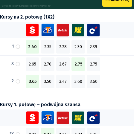
Sprawdź tutaj
Betfan to legalny bukmacher. Hazard to ryzyko. 18+
Kursy na 2. połowę (1X2)
1
2.40
2.35
2.28
2.30
2.39
X
2.65
2.70
2.67
2.75
2.75
2
3.65
3.50
3.47
3.60
3.60
Kursy 1. połowę – podwójna szansa
1X