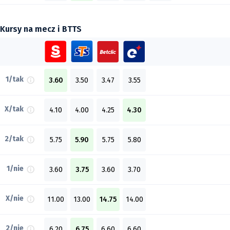
Kursy na mecz i BTTS
1/tak
3.60
3.50
3.47
3.55
X/tak
4.10
4.00
4.25
4.30
2/tak
5.75
5.90
5.75
5.80
1/nie
3.60
3.75
3.60
3.70
X/nie
11.00
13.00
14.75
14.00
2/nie
6.20
6.75
6.60
6.60