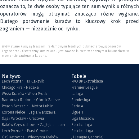
oznacza to, że dwie osoby typujące ten sam wynik u różnych
operatorów mogą otrzymać znacząco różne wygrane.
Dlatego porównanie kursów to kluczowy krok przed
zagraniem — niezależnie od rynku.
Wyświetlane kursy są treściami reklamowymi legalnych bukmacherów, sponsorów
Legalsport.pl. Ostateczny kurs zakładu jest zawsze kursem widocznym u bukmachera w
momencie zawierania kuponu.
Na żywo
Tabele
Lech Poznań - KI Klaksvik
PKO BP Ekstraklasa
Chicago Fire - Necaxa
Premier League
Wisła Kraków - Wisła Płock
La Liga
Radomiak Radom - Górnik Zabrze
Bundesliga
Pogoń Szczecin - Motor Lublin
Serie A
Korona Kielce - Legia Warszawa
Ligue 1
Śląsk Wrocław - Cracovia
Liga Mistrzów
Raków Częstochowa - Zagłębie Lubin
Betclic I Liga
Lech Poznań - Piast Gliwice
Betclic II Liga
GKS Katowice - Wieczysta Kraków
J1 League (Japonia)