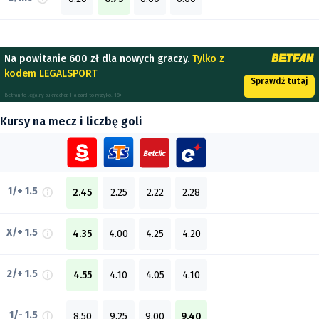
Na powitanie 600 zł dla nowych graczy.
Tylko z
kodem LEGALSPORT
Sprawdź tutaj
Betfan to legalny bukmacher. Hazard to ryzyko. 18+
Kursy na mecz i liczbę goli
1/+ 1.5
2.45
2.25
2.22
2.28
X/+ 1.5
4.35
4.00
4.25
4.20
2/+ 1.5
4.55
4.10
4.05
4.10
1/- 1.5
8.50
9.25
9.00
9.40