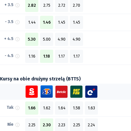
+ 3.5
2.82
2.75
2.72
2.70
- 3.5
1.44
1.46
1.45
1.45
+ 4.5
5.30
5.00
4.90
4.90
- 4.5
1.16
1.18
1.17
1.17
Kursy na obie drużyny strzelą (BTTS)
Tak
1.66
1.62
1.64
1.58
1.63
Nie
2.25
2.30
2.23
2.25
2.24