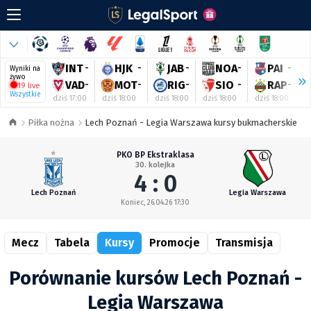
INT
-
HJK
-
JAB
-
NOA
-
PAI
-
Wyniki na
żywo
VAD
-
MOT
-
RIG
-
SIO
-
RAP
-
19 live
Wszystkie
dziś 17:00
dziś 18:00
dziś 18:00
dziś 18:00
dziś 18:00
d
Piłka nożna
Lech Poznań - Legia Warszawa kursy bukmacherskie
PKO BP Ekstraklasa
30. kolejka
4 : 0
Lech Poznań
Legia Warszawa
Koniec, 26.04.26 17:30
Mecz
Tabela
Kursy
Promocje
Transmisja
Porównanie kursów Lech Poznań -
Legia Warszawa