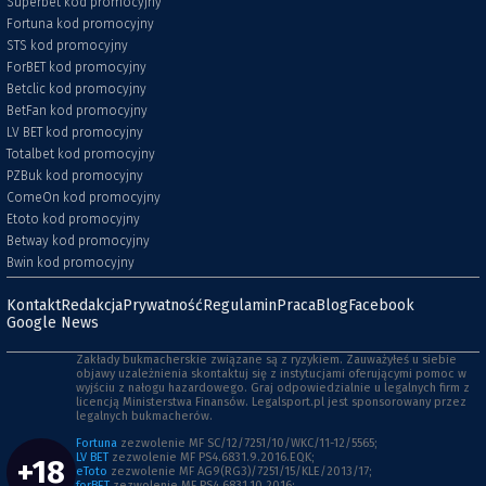
Superbet kod promocyjny
Fortuna kod promocyjny
STS kod promocyjny
ForBET kod promocyjny
Betclic kod promocyjny
BetFan kod promocyjny
LV BET kod promocyjny
Totalbet kod promocyjny
PZBuk kod promocyjny
ComeOn kod promocyjny
Etoto kod promocyjny
Betway kod promocyjny
Bwin kod promocyjny
Kontakt
Redakcja
Prywatność
Regulamin
Praca
Blog
Facebook
Google News
Zakłady bukmacherskie związane są z ryzykiem. Zauważyłeś u siebie
objawy uzależnienia skontaktuj się z instytucjami oferującymi pomoc w
wyjściu z nałogu hazardowego. Graj odpowiedzialnie u legalnych firm z
licencją Ministerstwa Finansów. Legalsport.pl jest sponsorowany przez
legalnych bukmacherów.
Fortuna
zezwolenie MF SC/12/7251/10/WKC/11-12/5565;
LV BET
zezwolenie MF PS4.6831.9.2016.EQK;
+18
eToto
zezwolenie MF AG9(RG3)/7251/15/KLE/2013/17;
forBET
zezwolenie MF PS4.6831.10.2016;