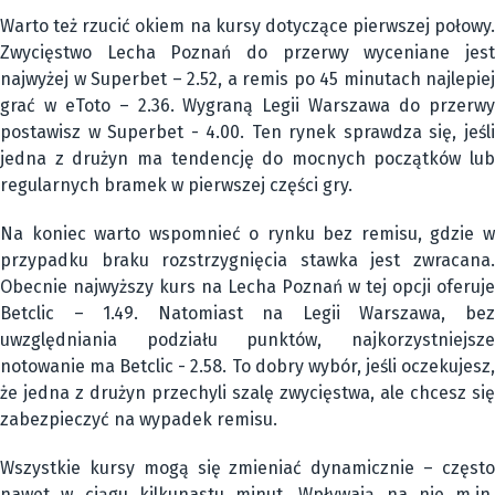
Warto też rzucić okiem na kursy dotyczące pierwszej połowy.
Zwycięstwo Lecha Poznań do przerwy wyceniane jest
najwyżej w Superbet – 2.52, a remis po 45 minutach najlepiej
grać w eToto – 2.36. Wygraną Legii Warszawa do przerwy
postawisz w Superbet - 4.00. Ten rynek sprawdza się, jeśli
jedna z drużyn ma tendencję do mocnych początków lub
regularnych bramek w pierwszej części gry.
Na koniec warto wspomnieć o rynku bez remisu, gdzie w
przypadku braku rozstrzygnięcia stawka jest zwracana.
Obecnie najwyższy kurs na Lecha Poznań w tej opcji oferuje
Betclic – 1.49. Natomiast na Legii Warszawa, bez
uwzględniania podziału punktów, najkorzystniejsze
notowanie ma Betclic - 2.58. To dobry wybór, jeśli oczekujesz,
że jedna z drużyn przechyli szalę zwycięstwa, ale chcesz się
zabezpieczyć na wypadek remisu.
Wszystkie kursy mogą się zmieniać dynamicznie – często
nawet w ciągu kilkunastu minut. Wpływają na nie m.in.