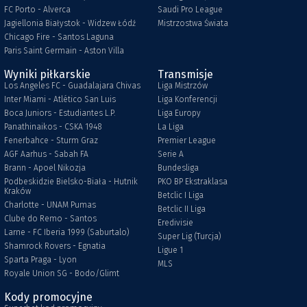
FC Porto - Alverca
Saudi Pro League
Jagiellonia Białystok - Widzew Łódź
Mistrzostwa Świata
Chicago Fire - Santos Laguna
Paris Saint Germain - Aston Villa
Wyniki piłkarskie
Transmisje
Los Angeles FC - Guadalajara Chivas
Liga Mistrzów
Inter Miami - Atlético San Luis
Liga Konferencji
Boca Juniors - Estudiantes L.P.
Liga Europy
Panathinaikos - CSKA 1948
La Liga
Fenerbahce - Sturm Graz
Premier League
AGF Aarhus - Sabah FA
Serie A
Brann - Apoel Nikozja
Bundesliga
Podbeskidzie Bielsko-Biała - Hutnik
PKO BP Ekstraklasa
Kraków
Betclic I Liga
Charlotte - UNAM Pumas
Betclic II Liga
Clube do Remo - Santos
Eredivisie
Larne - FC Iberia 1999 (Saburtalo)
Super Lig (Turcja)
Shamrock Rovers - Egnatia
Ligue 1
Sparta Praga - Lyon
MLS
Royale Union SG - Bodo/Glimt
Kody promocyjne