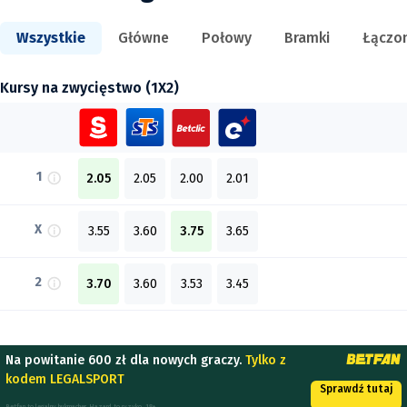
Wszystkie
Główne
Połowy
Bramki
Łączo
Kursy na zwycięstwo (1X2)
1
2.05
2.05
2.00
2.01
X
3.55
3.60
3.75
3.65
2
3.70
3.60
3.53
3.45
Na powitanie 600 zł dla nowych graczy.
Tylko z
kodem LEGALSPORT
Sprawdź tutaj
Betfan to legalny bukmacher. Hazard to ryzyko. 18+