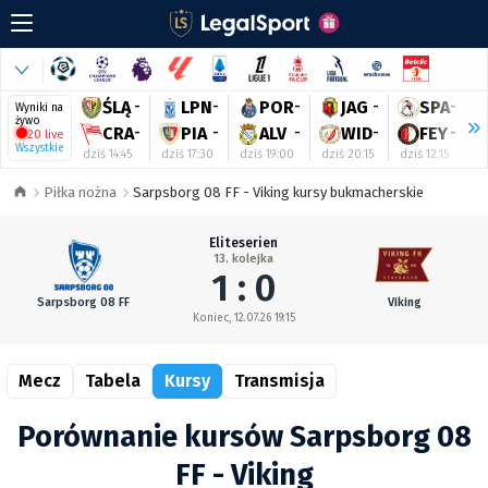
ŚLĄ
-
LPN
-
POR
-
JAG
-
SPA
-
Wyniki na
żywo
CRA
-
PIA
-
ALV
-
WID
-
FEY
-
20 live
Wszystkie
dziś 14:45
dziś 17:30
dziś 19:00
dziś 20:15
dziś 12:15
dz
Piłka nożna
Sarpsborg 08 FF - Viking kursy bukmacherskie
Eliteserien
13. kolejka
1 : 0
Sarpsborg 08 FF
Viking
Koniec, 12.07.26 19:15
Mecz
Tabela
Kursy
Transmisja
Porównanie kursów Sarpsborg 08
FF - Viking