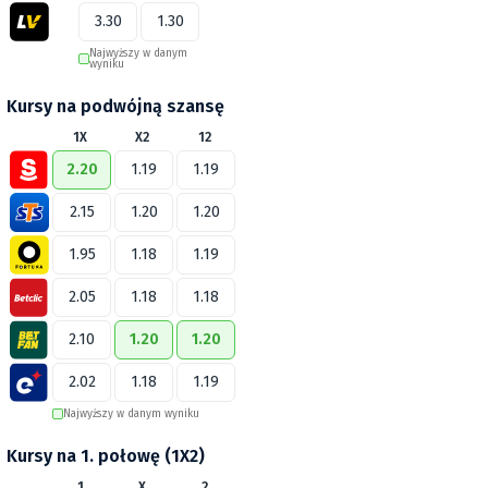
3.30
1.30
Najwyższy w danym
wyniku
Kursy na podwójną szansę
1X
X2
12
2.20
1.19
1.19
2.15
1.20
1.20
1.95
1.18
1.19
2.05
1.18
1.18
2.10
1.20
1.20
2.02
1.18
1.19
Najwyższy w danym wyniku
Kursy na 1. połowę (1X2)
1
X
2