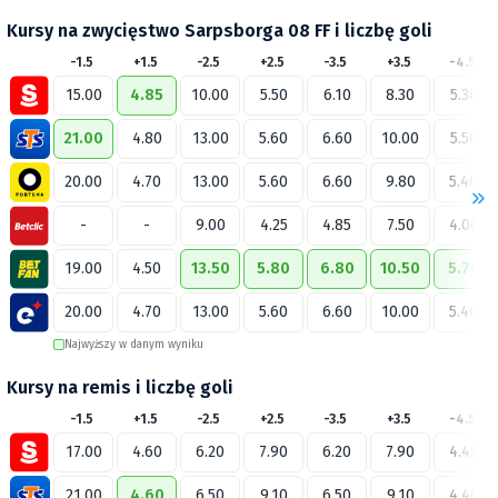
Kursy na zwycięstwo Sarpsborga 08 FF i liczbę goli
-1.5
+1.5
-2.5
+2.5
-3.5
+3.5
-4.5
15.00
4.85
10.00
5.50
6.10
8.30
5.30
21.00
4.80
13.00
5.60
6.60
10.00
5.50
20.00
4.70
13.00
5.60
6.60
9.80
5.40
-
-
9.00
4.25
4.85
7.50
4.00
19.00
4.50
13.50
5.80
6.80
10.50
5.70
20.00
4.70
13.00
5.60
6.60
10.00
5.40
Najwyższy w danym wyniku
Kursy na remis i liczbę goli
-1.5
+1.5
-2.5
+2.5
-3.5
+3.5
-4.5
17.00
4.60
6.20
7.90
6.20
7.90
4.45
21.00
4.60
6.50
9.10
6.50
9.10
4.40