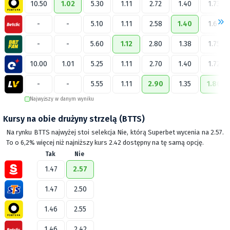
10.50
1.02
5.30
1.11
2.72
1.40
1.73
-
-
5.10
1.11
2.58
1.40
1.67
-
-
5.60
1.12
2.80
1.38
1.75
10.00
1.01
5.25
1.11
2.70
1.40
1.72
-
-
5.55
1.11
2.90
1.35
1.80
Najwyższy w danym wyniku
Kursy na obie drużyny strzelą (BTTS)
Na rynku BTTS najwyżej stoi selekcja Nie, którą Superbet wycenia na 2.57.
To o 6,2% więcej niż najniższy kurs 2.42 dostępny na tę samą opcję.
Tak
Nie
1.47
2.57
1.47
2.50
1.46
2.55
1.46
2.42