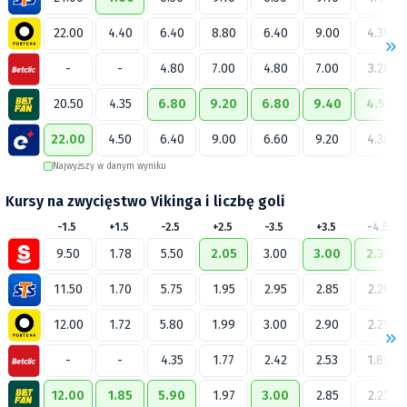
22.00
4.40
6.40
8.80
6.40
9.00
4.30
-
-
4.80
7.00
4.80
7.00
3.28
20.50
4.35
6.80
9.20
6.80
9.40
4.55
22.00
4.50
6.40
9.00
6.60
9.20
4.30
Najwyższy w danym wyniku
Kursy na zwycięstwo Vikinga i liczbę goli
-1.5
+1.5
-2.5
+2.5
-3.5
+3.5
-4.5
9.50
1.78
5.50
2.05
3.00
3.00
2.30
11.50
1.70
5.75
1.95
2.95
2.85
2.20
12.00
1.72
5.80
1.99
3.00
2.90
2.25
-
-
4.35
1.77
2.42
2.53
1.89
12.00
1.85
5.90
1.97
3.00
2.85
2.25