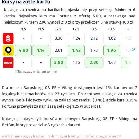
Kursy na żółte kartki
Największa różnica na kartkach pojawia się przy selekcji Minimum 6
kartka. Najwyższy kurs ma Fortuna z ofertą 5.00, a przewaga nad
najniższym kursem 2.90 wynosi 210 zł przy przeliczeniu na stawkę 100 zł.
-1.5
+1.5
-2.5
+2.5
-3.5
+3.5
-4.5
-
-
3.30
1.24
2.12
1.62
1.55
4.80
1.14
2.61
1.42
1.73
1.96
1.32
-
-
3.80
1.16
2.30
1.42
1.62
Najwyższy w danym wyniku
Dla meczu Sarpsborg 08 FF - Viking dostępnych jest 754 kursów od 7
legalnych bukmacherów na 23 rynkach. Procentowo największa różnica
wynosi 168% i dotyczy rynku na zakład bez remisu (DNB), gdzie kurs 3.35 w
Fortuna przewyższa najniższą selekcję 1.25 w Superbet.
Najwięcej najwyższych kursów meczowych Sarpsborg 08 FF - Viking ma
Betfan, który prowadzi w 8 rynkach zdarzeń.
Wyświetlane kursy są treściami reklamowymi legalnych bukmacherów, sponsorów