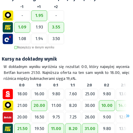
-1
+1
+2
-
1.95
-
1.09
1.93
3.55
1.08
1.94
3.50
Najwyższy w danym wyniku
Kursy na dokładny wynik
W dokładnym wyniku wyróżnia się rezultat 0:0, który najwyżej wycenia
Betfan kursem 21.50. Najniższa oferta na ten sam wynik to 18.00, więc
różnica między bukmacherami sięga 19,4%.
0:0
1:0
0:1
1:1
2:0
0:2
2:1
18.00
16.00
9.80
7.60
25.00
9.80
13.00
21.00
20.00
11.00
8.20
30.00
10.00
14.00
20.00
16.50
9.75
7.25
26.00
9.00
12.00
21.50
19.50
11.00
8.20
31.00
9.80
13.50