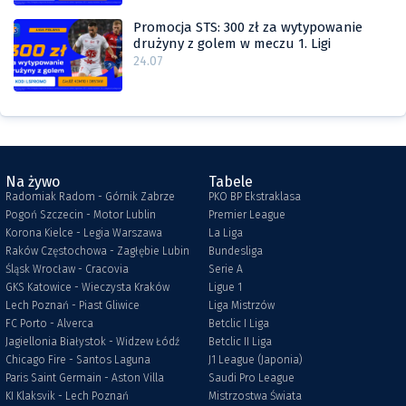
Promocja STS: 300 zł za wytypowanie
drużyny z golem w meczu 1. Ligi
24.07
Na żywo
Tabele
Radomiak Radom - Górnik Zabrze
PKO BP Ekstraklasa
Pogoń Szczecin - Motor Lublin
Premier League
Korona Kielce - Legia Warszawa
La Liga
Raków Częstochowa - Zagłębie Lubin
Bundesliga
Śląsk Wrocław - Cracovia
Serie A
GKS Katowice - Wieczysta Kraków
Ligue 1
Lech Poznań - Piast Gliwice
Liga Mistrzów
FC Porto - Alverca
Betclic I Liga
Jagiellonia Białystok - Widzew Łódź
Betclic II Liga
Chicago Fire - Santos Laguna
J1 League (Japonia)
Paris Saint Germain - Aston Villa
Saudi Pro League
KI Klaksvik - Lech Poznań
Mistrzostwa Świata