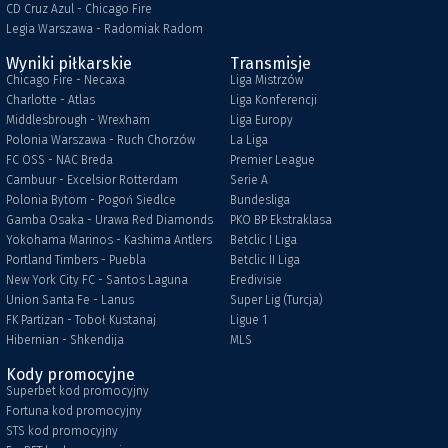
CD Cruz Azul - Chicago Fire
Legia Warszawa - Radomiak Radom
Wyniki piłkarskie
Transmisje
Chicago Fire - Necaxa
Liga Mistrzów
Charlotte - Atlas
Liga Konferencji
Middlesbrough - Wrexham
Liga Europy
Polonia Warszawa - Ruch Chorzów
La Liga
FC OSS - NAC Breda
Premier League
Cambuur - Excelsior Rotterdam
Serie A
Polonia Bytom - Pogoń Siedlce
Bundesliga
Gamba Osaka - Urawa Red Diamonds
PKO BP Ekstraklasa
Yokohama Marinos - Kashima Antlers
Betclic I Liga
Portland Timbers - Puebla
Betclic II Liga
New York City FC - Santos Laguna
Eredivisie
Union Santa Fe - Lanus
Super Lig (Turcja)
FK Partizan - Toboł Kustanaj
Ligue 1
Hibernian - Shkendija
MLS
Kody promocyjne
Superbet kod promocyjny
Fortuna kod promocyjny
STS kod promocyjny