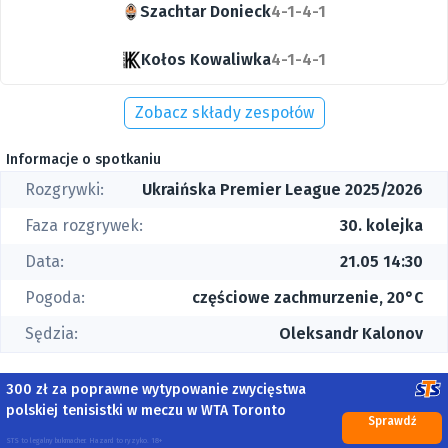
Szachtar Donieck
4-1-4-1
Kołos Kowaliwka
4-1-4-1
Zobacz składy zespołów
Informacje o spotkaniu
Rozgrywki:
Ukraińska Premier League 2025/2026
Faza rozgrywek:
30. kolejka
Data:
21.05 14:30
Pogoda:
częściowe zachmurzenie, 20°C
Sędzia:
Oleksandr Kalonov
300 zł za poprawne wytypowanie zwycięstwa
polskiej tenisistki w meczu w WTA Toronto
Sprawdź
STS to legalny bukmacher. Hazard to ryzyko. 18+