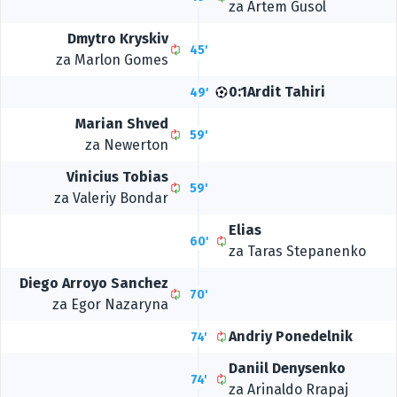
za
Artem Gusol
Dmytro Kryskiv
45'
za
Marlon Gomes
0:1
Ardit Tahiri
49'
Marian Shved
59'
za
Newerton
Vinicius Tobias
59'
za
Valeriy Bondar
Elias
60'
za
Taras Stepanenko
Diego Arroyo Sanchez
70'
za
Egor Nazaryna
Andriy Ponedelnik
74'
Daniil Denysenko
74'
za
Arinaldo Rrapaj