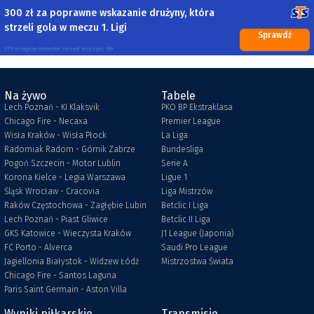
300 zł za poprawne wskazanie drużyny, która
strzeli gola w meczu 1. Ligi
Sprawdź
STS to legalny bukmacher. Hazard to ryzyko. 18+
Na żywo
Tabele
Lech Poznań - KI Klaksvik
PKO BP Ekstraklasa
Chicago Fire - Necaxa
Premier League
Wisła Kraków - Wisła Płock
La Liga
Radomiak Radom - Górnik Zabrze
Bundesliga
Pogoń Szczecin - Motor Lublin
Serie A
Korona Kielce - Legia Warszawa
Ligue 1
Śląsk Wrocław - Cracovia
Liga Mistrzów
Raków Częstochowa - Zagłębie Lubin
Betclic I Liga
Lech Poznań - Piast Gliwice
Betclic II Liga
GKS Katowice - Wieczysta Kraków
J1 League (Japonia)
FC Porto - Alverca
Saudi Pro League
Jagiellonia Białystok - Widzew Łódź
Mistrzostwa Świata
Chicago Fire - Santos Laguna
Paris Saint Germain - Aston Villa
Wyniki piłkarskie
Transmisje