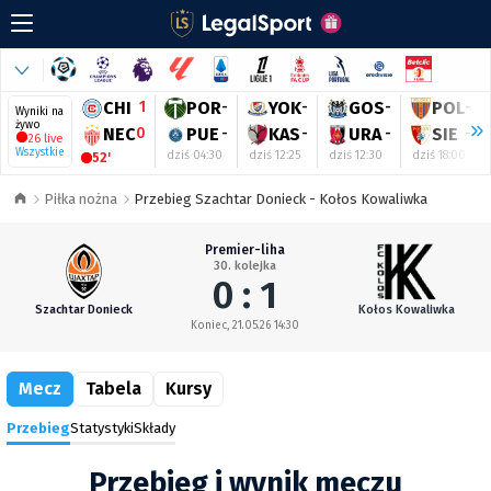
CHI
1
POR
-
YOK
-
GOS
-
POL
-
Wyniki na
żywo
NEC
0
PUE
-
KAS
-
URA
-
SIE
-
26 live
Wszystkie
dziś 04:30
dziś 12:25
dziś 12:30
dziś 18:00
52'
Piłka nożna
Przebieg Szachtar Donieck - Kołos Kowaliwka
Premier-liha
30. kolejka
0 : 1
Szachtar Donieck
Kołos Kowaliwka
Koniec, 21.05.26 14:30
Mecz
Tabela
Kursy
Przebieg
Statystyki
Składy
Przebieg i wynik meczu