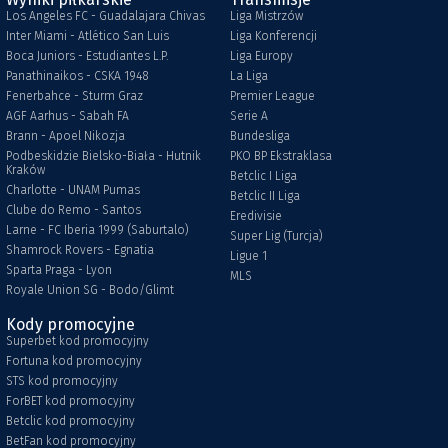
Los Angeles FC - Guadalajara Chivas
Liga Mistrzów
Inter Miami - Atlético San Luis
Liga Konferencji
Boca Juniors - Estudiantes L.P.
Liga Europy
Panathinaikos - CSKA 1948
La Liga
Fenerbahce - Sturm Graz
Premier League
AGF Aarhus - Sabah FA
Serie A
Brann - Apoel Nikozja
Bundesliga
Podbeskidzie Bielsko-Biała - Hutnik
PKO BP Ekstraklasa
Kraków
Betclic I Liga
Charlotte - UNAM Pumas
Betclic II Liga
Clube do Remo - Santos
Eredivisie
Larne - FC Iberia 1999 (Saburtalo)
Super Lig (Turcja)
Shamrock Rovers - Egnatia
Ligue 1
Sparta Praga - Lyon
MLS
Royale Union SG - Bodo/Glimt
Kody promocyjne
Superbet kod promocyjny
Fortuna kod promocyjny
STS kod promocyjny
ForBET kod promocyjny
Betclic kod promocyjny
BetFan kod promocyjny