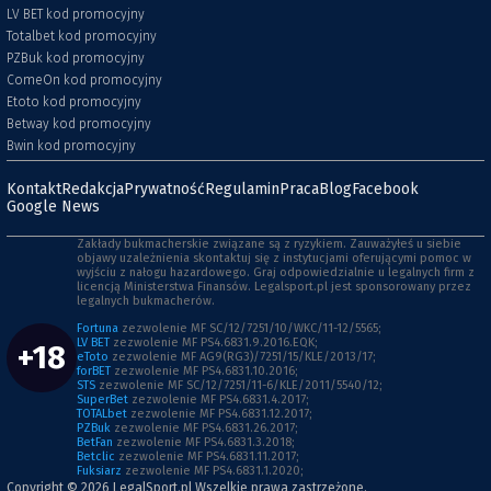
LV BET kod promocyjny
Totalbet kod promocyjny
PZBuk kod promocyjny
ComeOn kod promocyjny
Etoto kod promocyjny
Betway kod promocyjny
Bwin kod promocyjny
Kontakt
Redakcja
Prywatność
Regulamin
Praca
Blog
Facebook
Google News
Zakłady bukmacherskie związane są z ryzykiem. Zauważyłeś u siebie
objawy uzależnienia skontaktuj się z instytucjami oferującymi pomoc w
wyjściu z nałogu hazardowego. Graj odpowiedzialnie u legalnych firm z
licencją Ministerstwa Finansów. Legalsport.pl jest sponsorowany przez
legalnych bukmacherów.
Fortuna
zezwolenie MF SC/12/7251/10/WKC/11-12/5565;
LV BET
zezwolenie MF PS4.6831.9.2016.EQK;
+18
eToto
zezwolenie MF AG9(RG3)/7251/15/KLE/2013/17;
forBET
zezwolenie MF PS4.6831.10.2016;
STS
zezwolenie MF SC/12/7251/11-6/KLE/2011/5540/12;
SuperBet
zezwolenie MF PS4.6831.4.2017;
TOTALbet
zezwolenie MF PS4.6831.12.2017;
PZBuk
zezwolenie MF PS4.6831.26.2017;
BetFan
zezwolenie MF PS4.6831.3.2018;
Betclic
zezwolenie MF PS4.6831.11.2017;
Fuksiarz
zezwolenie MF PS4.6831.1.2020;
Copyright © 2026
LegalSport.pl
Wszelkie prawa zastrzeżone.