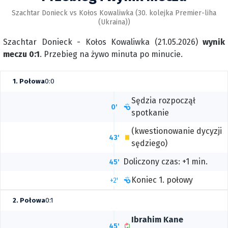
Szachtar Donieck vs Kołos Kowaliwka (30. kolejka Premier-liha
(Ukraina))
Szachtar Donieck - Kołos Kowaliwka (21.05.2026)
wynik
meczu 0:1
. Przebieg na żywo minuta po minucie.
1. Połowa
0:0
Sędzia rozpoczął
0'
spotkanie
(kwestionowanie dycyzji
43'
sędziego)
Doliczony czas: +1 min.
45'
Koniec 1. połowy
+2'
2. Połowa
0:1
Ibrahim Kane
45'