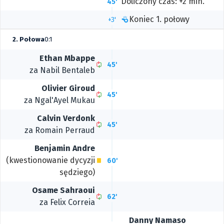
Doliczony czas: +2 min.
45'
Koniec 1. połowy
+3'
2. Połowa
0:1
Ethan Mbappe
45'
za
Nabil Bentaleb
Olivier Giroud
45'
za
Ngal'Ayel Mukau
Calvin Verdonk
45'
za
Romain Perraud
Benjamin Andre
(kwestionowanie dycyzji
60'
sędziego)
Osame Sahraoui
62'
za
Felix Correia
Danny Namaso