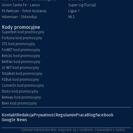
Union Santa Fe - Lanus
Super Lig (Turcja)
FK Partizan - Toboł Kustanaj
Ligue 1
Hibernian - Shkendija
MLS
Kody promocyjne
Superbet kod promocyjny
Fortuna kod promocyjny
STS kod promocyjny
ForBET kod promocyjny
Betclic kod promocyjny
BetFan kod promocyjny
LV BET kod promocyjny
Totalbet kod promocyjny
PZBuk kod promocyjny
ComeOn kod promocyjny
Etoto kod promocyjny
Betway kod promocyjny
Bwin kod promocyjny
Kontakt
Redakcja
Prywatność
Regulamin
Praca
Blog
Facebook
Google News
Zakłady bukmacherskie związane są z ryzykiem. Zauważyłeś u siebie