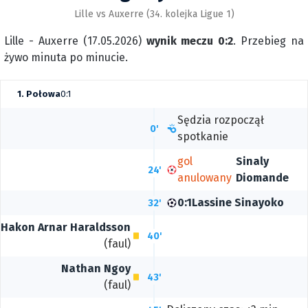
Lille vs Auxerre (34. kolejka Ligue 1)
Lille - Auxerre (17.05.2026)
wynik meczu 0:2
. Przebieg na
żywo minuta po minucie.
1. Połowa
0:1
Sędzia rozpoczął
0'
spotkanie
gol
Sinaly
24'
anulowany
Diomande
0:1
Lassine Sinayoko
32'
Hakon Arnar Haraldsson
40'
(faul)
Nathan Ngoy
43'
(faul)