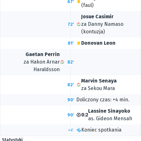
67'
(faul)
Josue Casimir
za
Danny Namaso
72'
(kontuzja)
Donovan Leon
81'
Gaetan Perrin
za
Hakon Arnar
82'
Haraldsson
Marvin Senaya
82'
za
Sekou Mara
Doliczony czas: +4 min.
90'
Lassine Sinayoko
0:2
90'
as.
Gideon Mensah
Koniec spotkania
+4'
Statystyki