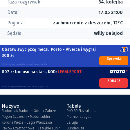
Faza rozgrywek:
34. kolejka
Data:
17.05 21:00
Pogoda:
zachmurzenie z deszczem, 12°C
Sędzia:
Willy Delajod
Obstaw zwycięzcę meczu Porto - Alverca i wygraj
300 zł
Sprawdź
STS to legalny bukmacher. Hazard to ryzyko. 18+
807 zł bonusu na start. KOD:
LEGALSPORT
ZOBACZ
eToto to legalny bukmacher. Hazard to ryzyko. 18+
Na żywo
Tabele
Radomiak Radom - Górnik Zabrze
PKO BP Ekstraklasa
Pogoń Szczecin - Motor Lublin
Premier League
Korona Kielce - Legia Warszawa
La Liga
Raków Częstochowa - Zagłębie Lubin
Bundesliga