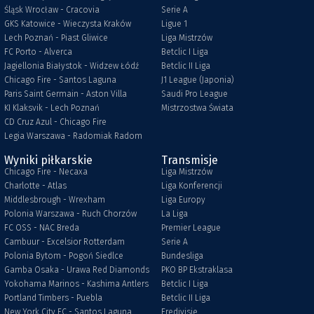
Śląsk Wrocław - Cracovia
Serie A
GKS Katowice - Wieczysta Kraków
Ligue 1
Lech Poznań - Piast Gliwice
Liga Mistrzów
FC Porto - Alverca
Betclic I Liga
Jagiellonia Białystok - Widzew Łódź
Betclic II Liga
Chicago Fire - Santos Laguna
J1 League (Japonia)
Paris Saint Germain - Aston Villa
Saudi Pro League
KI Klaksvik - Lech Poznań
Mistrzostwa Świata
CD Cruz Azul - Chicago Fire
Legia Warszawa - Radomiak Radom
Wyniki piłkarskie
Transmisje
Chicago Fire - Necaxa
Liga Mistrzów
Charlotte - Atlas
Liga Konferencji
Middlesbrough - Wrexham
Liga Europy
Polonia Warszawa - Ruch Chorzów
La Liga
FC OSS - NAC Breda
Premier League
Cambuur - Excelsior Rotterdam
Serie A
Polonia Bytom - Pogoń Siedlce
Bundesliga
Gamba Osaka - Urawa Red Diamonds
PKO BP Ekstraklasa
Yokohama Marinos - Kashima Antlers
Betclic I Liga
Portland Timbers - Puebla
Betclic II Liga
New York City FC - Santos Laguna
Eredivisie