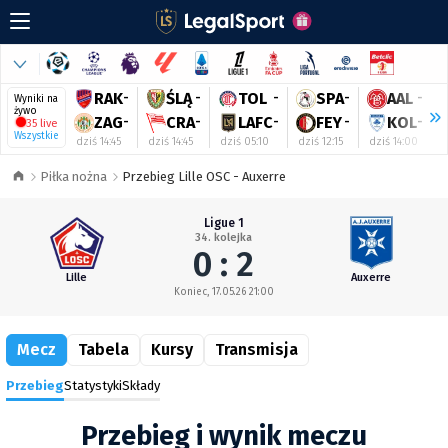
RAK
-
ŚLĄ
-
TOL
-
SPA
-
AAL
-
Wyniki na
żywo
ZAG
-
CRA
-
LAFC
-
FEY
-
KOL
-
35 live
Wszystkie
dziś 14:45
dziś 14:45
dziś 05:10
dziś 12:15
dziś 14:00
d
Piłka nożna
Przebieg Lille OSC - Auxerre
Ligue 1
34. kolejka
0 : 2
Lille
Auxerre
Koniec, 17.05.26 21:00
Mecz
Tabela
Kursy
Transmisja
Przebieg
Statystyki
Składy
Przebieg i wynik meczu