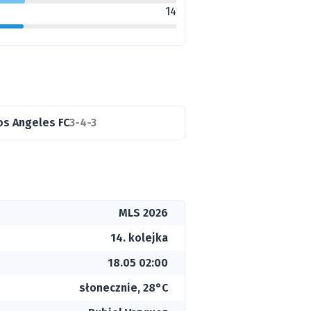
14
os Angeles FC
3-4-3
MLS 2026
14. kolejka
18.05 02:00
słonecznie, 28°C