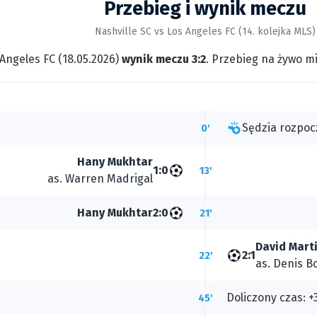
Przebieg i wynik meczu
Nashville SC vs Los Angeles FC (14. kolejka MLS)
 Angeles FC (18.05.2026)
wynik meczu 3:2
. Przebieg na żywo m
Sędzia rozpoc
0'
Hany Mukhtar
1:0
13'
as.
Warren Madrigal
Hany Mukhtar
2:0
21'
David Mart
2:1
22'
as.
Denis B
Doliczony czas: +
45'