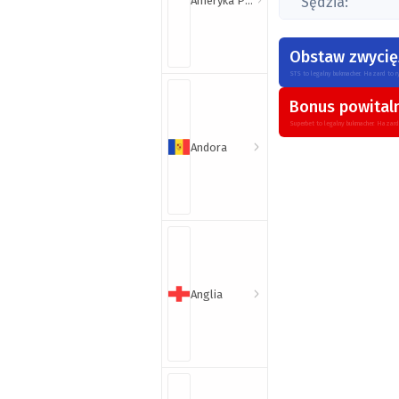
Ameryka Północna i Południowa
Sędzia:
Obstaw zwycięz
STS to legalny bukmacher. Hazard to r
Bonus powital
Superbet to legalny bukmacher. Hazard
Andora
Anglia