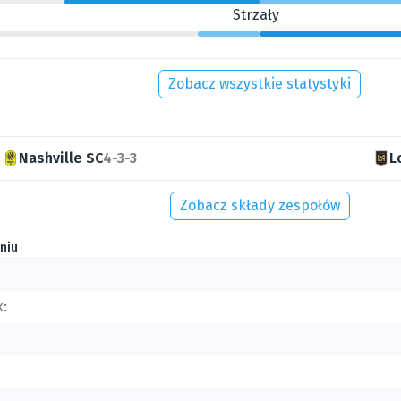
Strzały
Zobacz wszystkie statystyki
Nashville SC
4-3-3
L
Zobacz składy zespołów
niu
k: