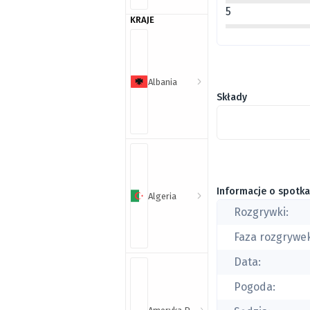
5
KRAJE
Albania
Składy
Informacje o spotka
Algeria
Rozgrywki:
Faza rozgrywe
Data:
Pogoda: