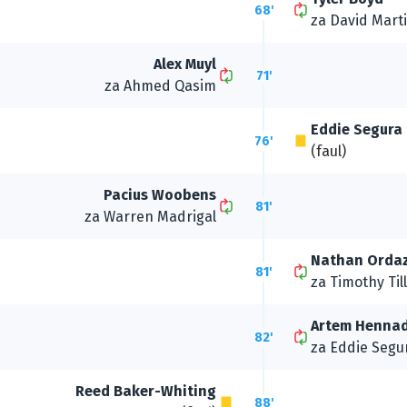
68'
za
David Mart
Alex Muyl
71'
za
Ahmed Qasim
Eddie Segura
76'
(faul)
Pacius Woobens
81'
za
Warren Madrigal
Nathan Orda
81'
za
Timothy Ti
Artem Hennad
82'
za
Eddie Segu
Reed Baker-Whiting
88'