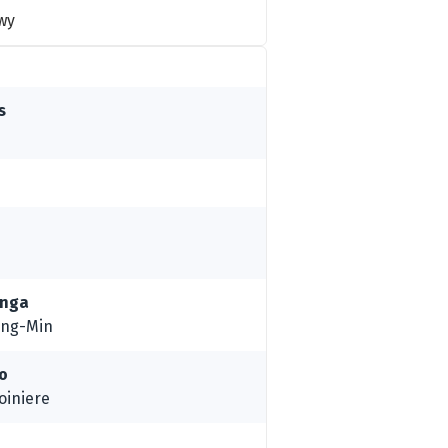
wy
s
anga
ung-Min
o
oiniere