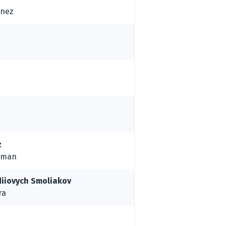
inez
z
llman
iiovych Smoliakov
ra