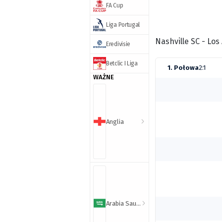
FA Cup
Liga Portugal
Nashville SC - Los
Eredivisie
Betclic I Liga
1. Połowa
2:1
WAŻNE
Anglia
Arabia Saudyjska