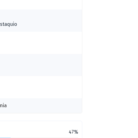
staquio
nia
47%