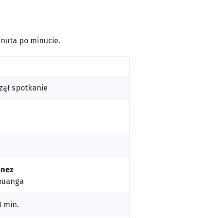
inuta po minucie.
zął spotkanie
inez
ouanga
3 min.