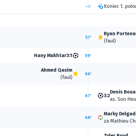
Koniec 1. poło
+4'
Ryan Porteou
57'
(faul)
Hany Mukhtar
3:1
59'
Ahmed Qasim
66'
(faul)
Denis Bou
3:2
67'
as.
Son He
Marky Delgad
68'
za
Mathieu Ch
Tyler Boyd