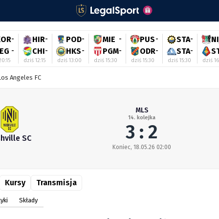
KOR
-
HIR
-
POD
-
MIE
-
PUS
-
STA
-
NI
LEG
-
CHI
-
HKS
-
PGM
-
ODR
-
STA
-
S
20:15
dziś 12:15
dziś 13:00
dziś 15:30
dziś 15:30
dziś 15:30
dziś 1
Los Angeles FC
MLS
14. kolejka
3 : 2
hville SC
Koniec, 18.05.26 02:00
Kursy
Transmisja
yki
Składy