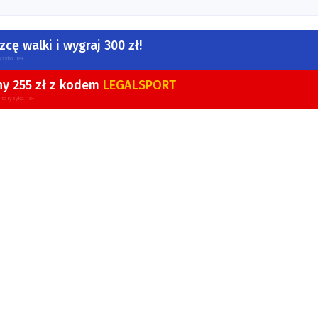
cę walki i wygraj 300 zł!
yzyko. 18+
ny 255 zł z kodem
LEGALSPORT
 to ryzyko. 18+