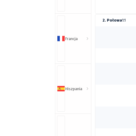
2. Połowa
1:1
Francja
Hiszpania