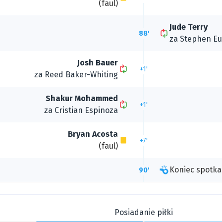
(faul)
Jude Terry
88'
za
Stephen Eu
Josh Bauer
+1'
za
Reed Baker-Whiting
Shakur Mohammed
+1'
za
Cristian Espinoza
Bryan Acosta
+7'
(faul)
Koniec spotka
90'
Posiadanie piłki