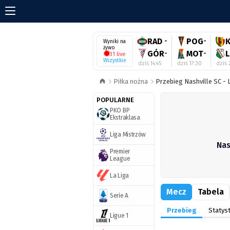
RAD
-
POG
-
Wyniki na
żywo
GÓR
-
MOT
-
31 live
Wszystkie
dziś 14:45
dziś 17:30
dziś 
Piłka nożna
Przebieg Nashville SC - 
POPULARNE
PKO BP
Ekstraklasa
Liga Mistrzów
Nas
Premier
League
La Liga
Mecz
Tabela
Serie A
Przebieg
Statyst
Ligue 1