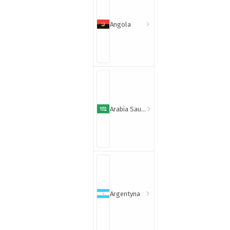
Angola
Arabia Saudyjska
Argentyna