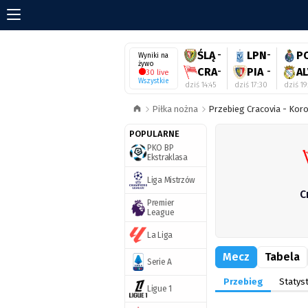
ŚLĄ
-
LPN
-
P
Wyniki na
żywo
CRA
-
PIA
-
AL
30 live
Wszystkie
dziś 14:45
dziś 17:30
dziś 19
Piłka nożna
Przebieg Cracovia - Koro
POPULARNE
PKO BP
Ekstraklasa
Liga Mistrzów
C
Premier
League
La Liga
Mecz
Tabela
Serie A
Przebieg
Statyst
Ligue 1