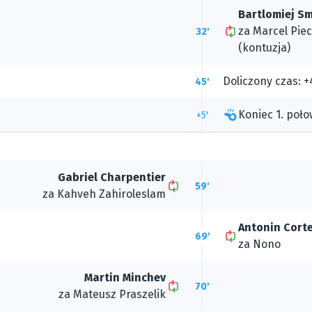
Bartlomiej S
za
Marcel Pie
32'
(kontuzja)
Doliczony czas: +
45'
Koniec 1. poło
+5'
Gabriel Charpentier
59'
za
Kahveh Zahiroleslam
Antonin Cort
69'
za
Nono
Martin Minchev
70'
za
Mateusz Praszelik