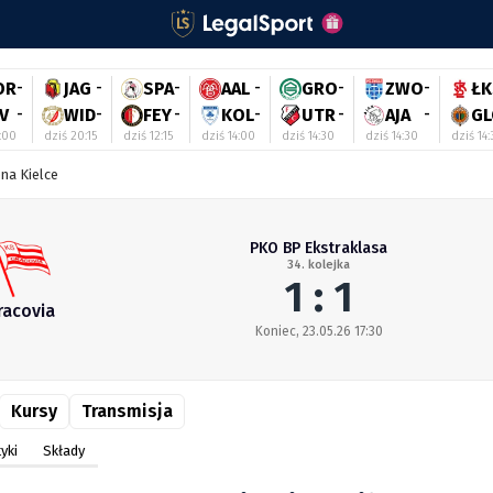
OR
-
JAG
-
SPA
-
AAL
-
GRO
-
ZWO
-
ŁK
V
-
WID
-
FEY
-
KOL
-
UTR
-
AJA
-
GL
:00
dziś 20:15
dziś 12:15
dziś 14:00
dziś 14:30
dziś 14:30
dziś 14
na Kielce
PKO BP Ekstraklasa
34. kolejka
1 : 1
racovia
Koniec, 23.05.26 17:30
Kursy
Transmisja
yki
Składy