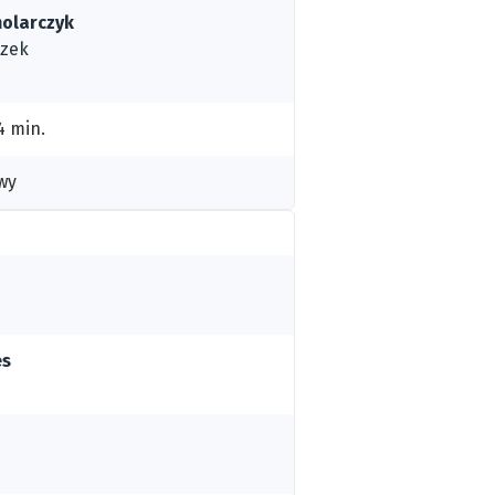
molarczyk
czek
4 min.
wy
es