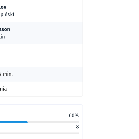
lov
piński
sson
lin
4 min.
nia
60%
8