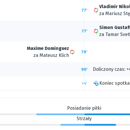
Vladimir Niko
77'
za
Mariusz Stę
Simon Gustaf
77'
za
Tamar Svet
Maxime Dominguez
79'
za
Mateusz Klich
Doliczony czas: +
90'
Koniec spotka
+4'
Posiadanie piłki
Strzały