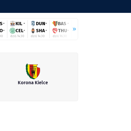
S
-
KIL
-
DUN
-
BAS
-
HEE
-
RAN
-
WO
O
-
CEL
-
SHA
-
THU
-
TWE
-
HIB
-
SA
:30
dziś 14:30
dziś 14:30
dziś 16:30
dziś 16:45
dziś 17:00
dziś 17:
Korona Kielce