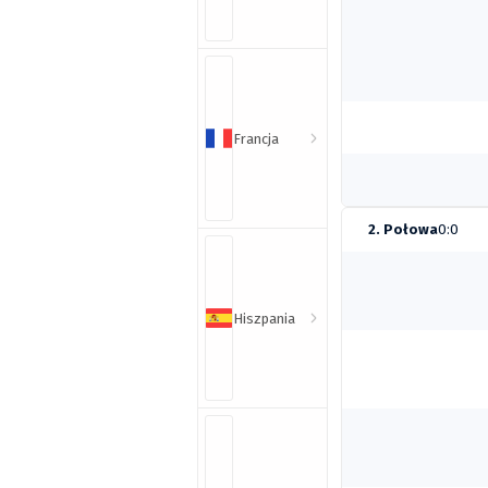
Francja
2. Połowa
0:0
Hiszpania