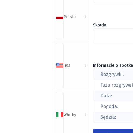
Polska
Składy
Informacje o spotka
USA
Rozgrywki:
Faza rozgrywe
Data:
Pogoda:
Włochy
Sędzia: