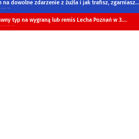
 na dowolne zdarzenie z żużla i jak trafisz, zgarniasz
yzyko. 18+
awny typ na wygraną lub remis Lecha Poznań w 3.
 Ekstraklasy
 to ryzyko. 18+