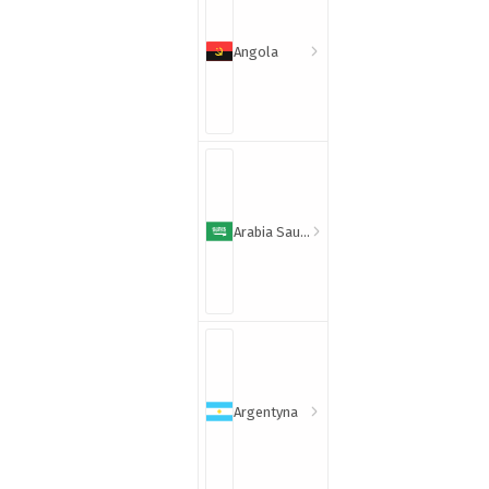
Angola
Arabia Saudyjska
Argentyna