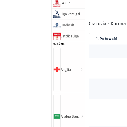
FA Cup
Liga Portugal
Cracovia - Korona 
Eredivisie
Betclic I Liga
1. Połowa
1:1
WAŻNE
Anglia
Arabia Saudyjska