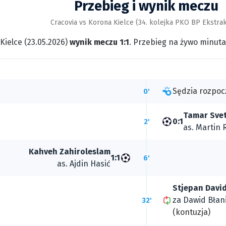
Przebieg i wynik meczu
Cracovia vs Korona Kielce (34. kolejka PKO BP Ekstrak
Kielce (23.05.2026)
wynik meczu 1:1
. Przebieg na żywo minuta
Sędzia rozpoc
0'
Tamar Svet
0:1
2'
as.
Martin 
Kahveh Zahiroleslam
1:1
6'
as.
Ajdin Hasić
Stjepan Davi
za
Dawid Błan
32'
(kontuzja)