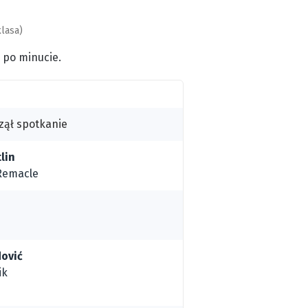
lasa)
 po minucie.
zął spotkanie
lin
Remacle
dović
ik