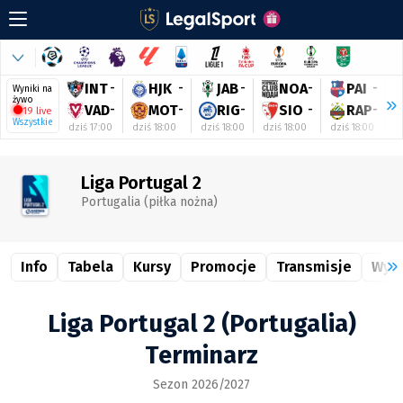
INT
-
HJK
-
JAB
-
NOA
-
PAI
-
Wyniki na
żywo
VAD
-
MOT
-
RIG
-
SIO
-
RAP
-
19 live
Wszystkie
dziś 17:00
dziś 18:00
dziś 18:00
dziś 18:00
dziś 18:00
d
Liga Portugal 2
Portugalia (piłka nożna)
Info
Tabela
Kursy
Promocje
Transmisje
Wyni
Liga Portugal 2 (Portugalia)
Terminarz
Sezon 2026/2027