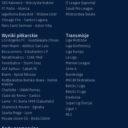
GKS Katowice - Wieczysta Kraków
J1 League (Japonia)
FC Porto - Alverca
Saudi Pro League
Jagiellonia Białystok - Widzew Łódź
Mistrzostwa Świata
Chicago Fire - Santos Laguna
Paris Saint Germain - Aston Villa
Wyniki piłkarskie
Transmisje
Los Angeles FC - Guadalajara Chivas
Liga Mistrzów
Inter Miami - Atlético San Luis
Liga Konferencji
Boca Juniors - Estudiantes L.P.
Liga Europy
Panathinaikos - CSKA 1948
La Liga
Fenerbahce - Sturm Graz
Premier League
AGF Aarhus - Sabah FA
Serie A
Brann - Apoel Nikozja
Bundesliga
Podbeskidzie Bielsko-Biała - Hutnik
PKO BP Ekstraklasa
Kraków
Betclic I Liga
Charlotte - UNAM Pumas
Betclic II Liga
Clube do Remo - Santos
Eredivisie
Larne - FC Iberia 1999 (Saburtalo)
Super Lig (Turcja)
Shamrock Rovers - Egnatia
Ligue 1
Sparta Praga - Lyon
MLS
Royale Union SG - Bodo/Glimt