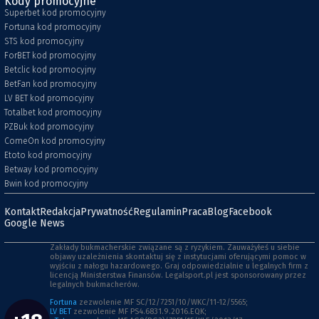
Kody promocyjne
Superbet kod promocyjny
Fortuna kod promocyjny
STS kod promocyjny
ForBET kod promocyjny
Betclic kod promocyjny
BetFan kod promocyjny
LV BET kod promocyjny
Totalbet kod promocyjny
PZBuk kod promocyjny
ComeOn kod promocyjny
Etoto kod promocyjny
Betway kod promocyjny
Bwin kod promocyjny
Kontakt
Redakcja
Prywatność
Regulamin
Praca
Blog
Facebook
Google News
Zakłady bukmacherskie związane są z ryzykiem. Zauważyłeś u siebie
objawy uzależnienia skontaktuj się z instytucjami oferującymi pomoc w
wyjściu z nałogu hazardowego. Graj odpowiedzialnie u legalnych firm z
licencją Ministerstwa Finansów. Legalsport.pl jest sponsorowany przez
legalnych bukmacherów.
Fortuna
zezwolenie MF SC/12/7251/10/WKC/11-12/5565;
LV BET
zezwolenie MF PS4.6831.9.2016.EQK;