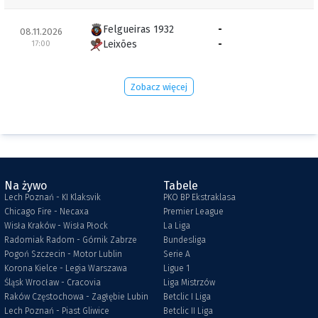
Felgueiras 1932
-
08.11.2026
Leixões
-
17:00
Zobacz więcej
Na żywo
Tabele
Lech Poznań - KI Klaksvik
PKO BP Ekstraklasa
Chicago Fire - Necaxa
Premier League
Wisła Kraków - Wisła Płock
La Liga
Radomiak Radom - Górnik Zabrze
Bundesliga
Pogoń Szczecin - Motor Lublin
Serie A
Korona Kielce - Legia Warszawa
Ligue 1
Śląsk Wrocław - Cracovia
Liga Mistrzów
Raków Częstochowa - Zagłębie Lubin
Betclic I Liga
Lech Poznań - Piast Gliwice
Betclic II Liga