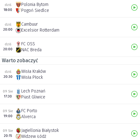
Polonia Bytom
dziś
18:00
Pogoń Siedlce
Cambuur
dziś
20:00
Excelsior Rotterdam
FC OSS
dziś
20:00
NAC Breda
Warto zobaczyć
Wisła Kraków
dziś
20:30
Wisła Płock
Lech Poznań
09 Sie
17:30
Piast Gliwice
FC Porto
09 Sie
19:00
Alverca
Jagiellonia Białystok
09 Sie
20:15
Widzew Łódź