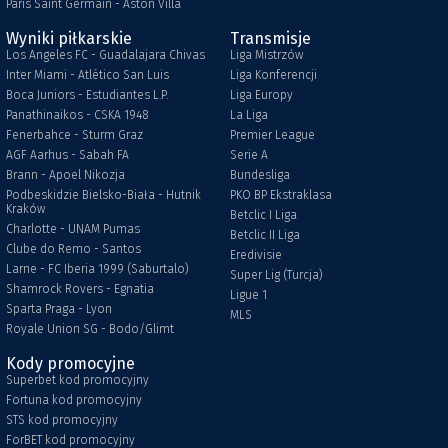
Paris Saint Germain - Aston Villa
Wyniki piłkarskie
Transmisje
Los Angeles FC - Guadalajara Chivas
Liga Mistrzów
Inter Miami - Atlético San Luis
Liga Konferencji
Boca Juniors - Estudiantes L.P.
Liga Europy
Panathinaikos - CSKA 1948
La Liga
Fenerbahce - Sturm Graz
Premier League
AGF Aarhus - Sabah FA
Serie A
Brann - Apoel Nikozja
Bundesliga
Podbeskidzie Bielsko-Biała - Hutnik
PKO BP Ekstraklasa
Kraków
Betclic I Liga
Charlotte - UNAM Pumas
Betclic II Liga
Clube do Remo - Santos
Eredivisie
Larne - FC Iberia 1999 (Saburtalo)
Super Lig (Turcja)
Shamrock Rovers - Egnatia
Ligue 1
Sparta Praga - Lyon
MLS
Royale Union SG - Bodo/Glimt
Kody promocyjne
Superbet kod promocyjny
Fortuna kod promocyjny
STS kod promocyjny
ForBET kod promocyjny