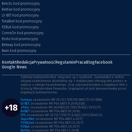
Betclic kod promocyjny
BetFan kod promocyjny
LV BET kod promocyjny
Totalbet kod promocyjny
PZBuk kod promocyjny
ComeOn kod promocyjny
Etoto kod promocyjny
Betway kod promocyjny
Bwin kod promocyjny
Kontakt
Redakcja
Prywatność
Regulamin
Praca
Blog
Facebook
Google News
Zakłady bukmacherskie związane są z ryzykiem. Zauważyłeś u siebie
objawy uzależnienia skontaktuj się z instytucjami oferującymi pomoc w
wyjściu z nałogu hazardowego. Graj odpowiedzialnie u legalnych firm z
licencją Ministerstwa Finansów. Legalsport.pl jest sponsorowany przez
legalnych bukmacherów.
Fortuna
zezwolenie MF SC/12/7251/10/WKC/11-12/5565;
LV BET
zezwolenie MF PS4.6831.9.2016.EQK;
+18
eToto
zezwolenie MF AG9(RG3)/7251/15/KLE/2013/17;
forBET
zezwolenie MF PS4.6831.10.2016;
STS
zezwolenie MF SC/12/7251/11-6/KLE/2011/5540/12;
SuperBet
zezwolenie MF PS4.6831.4.2017;
TOTALbet
zezwolenie MF PS4.6831.12.2017;
PZBuk
zezwolenie MF PS4.6831.26.2017;
BetFan
zezwolenie MF PS4.6831.3.2018;