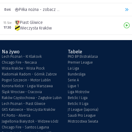
Piłka nożna - zobacz inne transmisje
Dziś
Piast Gliwice
15 Sie
17:30
Wieczysta Kraków
Na żywo
Tabele
Lech Poznań - KI Klaksvik
PKO BP Ekstraklasa
Chicago Fire - Necaxa
Premier League
Wisła Kraków - Wisła Płock
La Liga
Radomiak Radom - Górnik Zabrze
Bundesliga
Pogoń Szczecin - Motor Lublin
Serie A
Korona Kielce - Legia Warszawa
Ligue 1
Śląsk Wrocław - Cracovia
Liga Mistrzów
Raków Częstochowa - Zagłębie Lubin
Betclic I Liga
Lech Poznań - Piast Gliwice
Betclic II Liga
GKS Katowice - Wieczysta Kraków
J1 League (Japonia)
FC Porto - Alverca
Saudi Pro League
Jagiellonia Białystok - Widzew Łódź
Mistrzostwa Świata
Chicago Fire - Santos Laguna