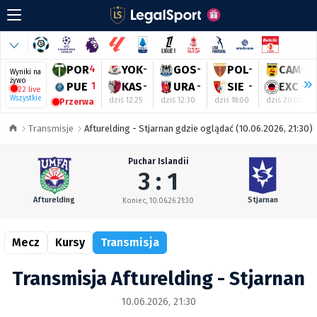
POR
4
YOK
-
GOS
-
POL
-
CAM
-
Wyniki na
żywo
PUE
1
KAS
-
URA
-
SIE
-
EXC
-
22 live
Wszystkie
dziś 12:25
dziś 12:30
dziś 18:00
dziś 20:00
Przerwa
Transmisje
Afturelding - Stjarnan gdzie oglądać (10.06.2026, 21:30)
Puchar Islandii
3 : 1
Afturelding
Stjarnan
Koniec, 10.06.26 21:30
Mecz
Kursy
Transmisja
Transmisja Afturelding - Stjarnan
10.06.2026, 21:30