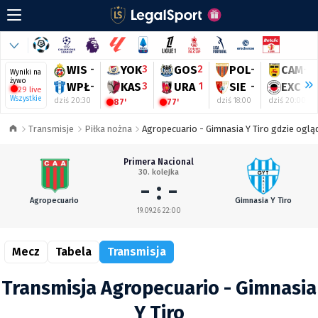
WIS
-
YOK
3
GOS
2
POL
-
CAM
-
Wyniki na
żywo
WPŁ
-
KAS
3
URA
1
SIE
-
EXC
-
29 live
Wszystkie
dziś 20:30
dziś 18:00
dziś 20:00
87'
77'
Transmisje
Piłka nożna
Agropecuario - Gimnasia Y Tiro gdzie oglą
Primera Nacional
30. kolejka
- : -
Agropecuario
Gimnasia Y Tiro
19.09.26 22:00
Mecz
Tabela
Transmisja
Transmisja Agropecuario - Gimnasia
Y Tiro