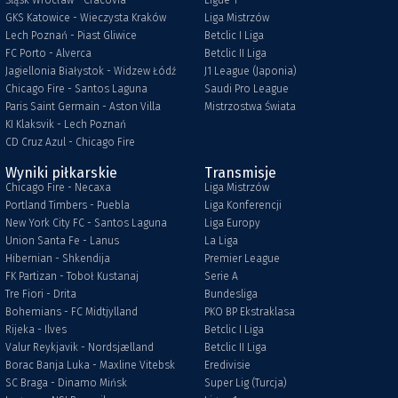
Śląsk Wrocław - Cracovia
Ligue 1
GKS Katowice - Wieczysta Kraków
Liga Mistrzów
Lech Poznań - Piast Gliwice
Betclic I Liga
FC Porto - Alverca
Betclic II Liga
Jagiellonia Białystok - Widzew Łódź
J1 League (Japonia)
Chicago Fire - Santos Laguna
Saudi Pro League
Paris Saint Germain - Aston Villa
Mistrzostwa Świata
KI Klaksvik - Lech Poznań
CD Cruz Azul - Chicago Fire
Wyniki piłkarskie
Transmisje
Chicago Fire - Necaxa
Liga Mistrzów
Portland Timbers - Puebla
Liga Konferencji
New York City FC - Santos Laguna
Liga Europy
Union Santa Fe - Lanus
La Liga
Hibernian - Shkendija
Premier League
FK Partizan - Toboł Kustanaj
Serie A
Tre Fiori - Drita
Bundesliga
Bohemians - FC Midtjylland
PKO BP Ekstraklasa
Rijeka - Ilves
Betclic I Liga
Valur Reykjavik - Nordsjælland
Betclic II Liga
Borac Banja Luka - Maxline Vitebsk
Eredivisie
SC Braga - Dinamo Mińsk
Super Lig (Turcja)