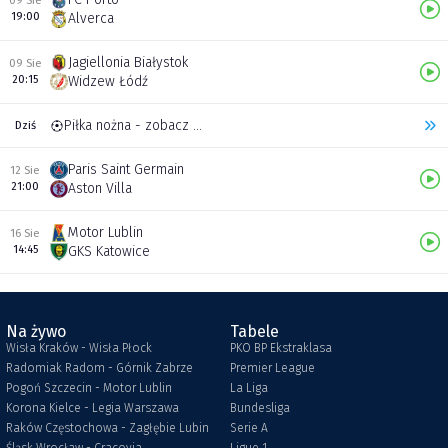
09 Sie
19:00
Alverca
Jagiellonia Białystok
09 Sie
20:15
Widzew Łódź
Piłka nożna - zobacz inne transmisje
Dziś
Paris Saint Germain
12 Sie
21:00
Aston Villa
Motor Lublin
16 Sie
14:45
GKS Katowice
Na żywo
Tabele
Wisła Kraków - Wisła Płock
PKO BP Ekstraklasa
Radomiak Radom - Górnik Zabrze
Premier League
Pogoń Szczecin - Motor Lublin
La Liga
Korona Kielce - Legia Warszawa
Bundesliga
Raków Częstochowa - Zagłębie Lubin
Serie A