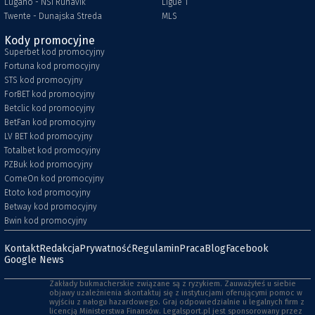
Lugano - NSI Runavik
Ligue 1
Twente - Dunajska Streda
MLS
Kody promocyjne
Superbet kod promocyjny
Fortuna kod promocyjny
STS kod promocyjny
ForBET kod promocyjny
Betclic kod promocyjny
BetFan kod promocyjny
LV BET kod promocyjny
Totalbet kod promocyjny
PZBuk kod promocyjny
ComeOn kod promocyjny
Etoto kod promocyjny
Betway kod promocyjny
Bwin kod promocyjny
Kontakt
Redakcja
Prywatność
Regulamin
Praca
Blog
Facebook
Google News
Zakłady bukmacherskie związane są z ryzykiem. Zauważyłeś u siebie
objawy uzależnienia skontaktuj się z instytucjami oferującymi pomoc w
wyjściu z nałogu hazardowego. Graj odpowiedzialnie u legalnych firm z
licencją Ministerstwa Finansów. Legalsport.pl jest sponsorowany przez