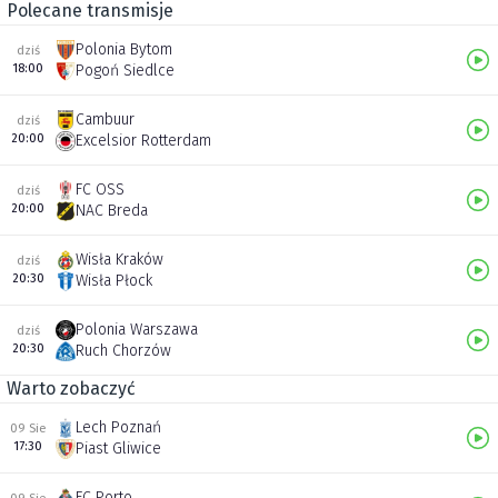
Polecane transmisje
Polonia Bytom
dziś
18:00
Pogoń Siedlce
Cambuur
dziś
20:00
Excelsior Rotterdam
FC OSS
dziś
20:00
NAC Breda
Wisła Kraków
dziś
20:30
Wisła Płock
Polonia Warszawa
dziś
20:30
Ruch Chorzów
Warto zobaczyć
Lech Poznań
09 Sie
17:30
Piast Gliwice
FC Porto