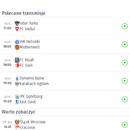
Polecane transmisje
Inter Turku
dziś
17:00
FC Vaduz
HJK Helsinki
dziś
18:00
Motherwell
FC Noah
dziś
18:00
FC Sion
Dynamo Kijów
dziś
19:00
Karabach Agdam
IFK Goteborg
dziś
19:00
KAA Gent
Warto zobaczyć
Śląsk Wrocław
09 Sie
14:45
Cracovia