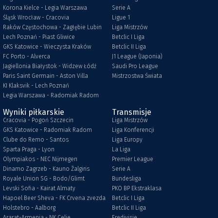
Korona Kielce - Legia Warszawa
Serie A
Śląsk Wrocław - Cracovia
Ligue 1
Raków Częstochowa - Zagłębie Lubin
Liga Mistrzów
Lech Poznań - Piast Gliwice
Betclic I Liga
GKS Katowice - Wieczysta Kraków
Betclic II Liga
FC Porto - Alverca
J1 League (Japonia)
Jagiellonia Białystok - Widzew Łódź
Saudi Pro League
Paris Saint Germain - Aston Villa
Mistrzostwa Świata
KI Klaksvik - Lech Poznań
Legia Warszawa - Radomiak Radom
Wyniki piłkarskie
Transmisje
Cracovia - Pogoń Szczecin
Liga Mistrzów
GKS Katowice - Radomiak Radom
Liga Konferencji
Clube do Remo - Santos
Liga Europy
Sparta Praga - Lyon
La Liga
Olympiakos - NEC Nijmegen
Premier League
Dinamo Zagrzeb - Kauno Žalgiris
Serie A
Royale Union SG - Bodo/Glimt
Bundesliga
Levski Sofia - Kairat Almaty
PKO BP Ekstraklasa
Hapoel Beer Sheva - FK Crvena zvezda
Betclic I Liga
Holstebro - Aalborg
Betclic II Liga
Ararat-Armenia - NK Celje
Eredivisie