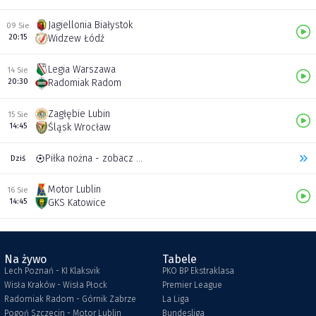
Jagiellonia Białystok
09 Sie
20:15
Widzew Łódź
Legia Warszawa
14 Sie
20:30
Radomiak Radom
Zagłębie Lubin
15 Sie
14:45
Śląsk Wrocław
Piłka nożna - zobacz inne transmisje
Dziś
Motor Lublin
16 Sie
14:45
GKS Katowice
Na żywo
Tabele
Lech Poznań - KI Klaksvik
PKO BP Ekstraklasa
Wisła Kraków - Wisła Płock
Premier League
Radomiak Radom - Górnik Zabrze
La Liga
Pogoń Szczecin - Motor Lublin
Bundesliga