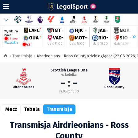
LAFC
1
INT
-
HJK
-
JAB
-
NOA
-
Wyniki na
żywo
GUA
1
VAD
-
MOT
-
RIG
-
SIO
-
23 live
Wszystkie
dziś 17:00
dziś 18:00
dziś 18:00
dziś 18:00
42'
Transmisje
Airdrieonians - Ross County gdzie oglądać (22.08.2026, 
Scottish League One
4. kolejka
- : -
Airdrieonians
Ross County
22.08.26 16:00
Mecz
Tabela
Transmisja
Transmisja Airdrieonians - Ross
County