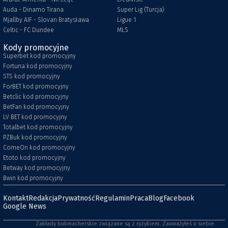
Auda - Dinamo Tirana
Super Lig (Turcja)
Mjallby AIF - Slovan Bratysława
Ligue 1
Celtic - FC Dundee
MLS
Kody promocyjne
Superbet kod promocyjny
Fortuna kod promocyjny
STS kod promocyjny
ForBET kod promocyjny
Betclic kod promocyjny
BetFan kod promocyjny
LV BET kod promocyjny
Totalbet kod promocyjny
PZBuk kod promocyjny
ComeOn kod promocyjny
Etoto kod promocyjny
Betway kod promocyjny
Bwin kod promocyjny
Kontakt
Redakcja
Prywatność
Regulamin
Praca
Blog
Facebook
Google News
Zakłady bukmacherskie związane są z ryzykiem. Zauważyłeś u siebie