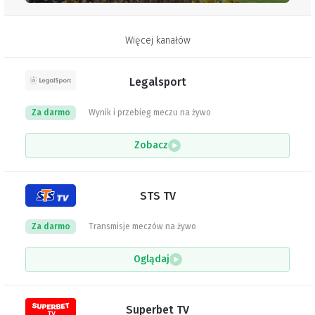
Więcej kanałów
Legalsport
Za darmo
Wynik i przebieg meczu na żywo
Zobacz
STS TV
Za darmo
Transmisje meczów na żywo
Oglądaj
Superbet TV