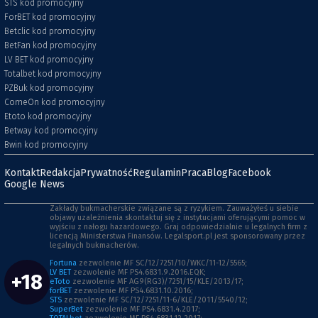
STS kod promocyjny
ForBET kod promocyjny
Betclic kod promocyjny
BetFan kod promocyjny
LV BET kod promocyjny
Totalbet kod promocyjny
PZBuk kod promocyjny
ComeOn kod promocyjny
Etoto kod promocyjny
Betway kod promocyjny
Bwin kod promocyjny
Kontakt
Redakcja
Prywatność
Regulamin
Praca
Blog
Facebook
Google News
Zakłady bukmacherskie związane są z ryzykiem. Zauważyłeś u siebie
objawy uzależnienia skontaktuj się z instytucjami oferującymi pomoc w
wyjściu z nałogu hazardowego. Graj odpowiedzialnie u legalnych firm z
licencją Ministerstwa Finansów. Legalsport.pl jest sponsorowany przez
legalnych bukmacherów.
Fortuna
zezwolenie MF SC/12/7251/10/WKC/11-12/5565;
LV BET
zezwolenie MF PS4.6831.9.2016.EQK;
+18
eToto
zezwolenie MF AG9(RG3)/7251/15/KLE/2013/17;
forBET
zezwolenie MF PS4.6831.10.2016;
STS
zezwolenie MF SC/12/7251/11-6/KLE/2011/5540/12;
SuperBet
zezwolenie MF PS4.6831.4.2017;