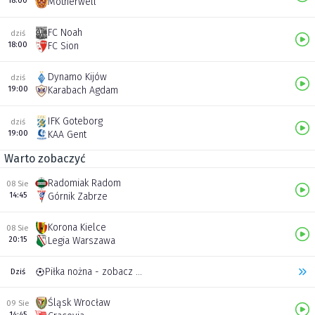
18:00
Motherwell
FC Noah
dziś
18:00
FC Sion
Dynamo Kijów
dziś
19:00
Karabach Agdam
IFK Goteborg
dziś
19:00
KAA Gent
Warto zobaczyć
Radomiak Radom
08 Sie
14:45
Górnik Zabrze
Korona Kielce
08 Sie
20:15
Legia Warszawa
Piłka nożna - zobacz inne transmisje
Dziś
Śląsk Wrocław
09 Sie
14:45