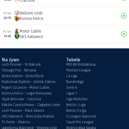
Cracovia
Widzew Łódź
15 Sie
20:15
Korona Kielce
Motor Lublin
16 Sie
14:45
GKS Katowice
Na żywo
Tabele
Lech Poznań - KI Klaksvik
PKO BP Ekstraklasa
Chicago Fire - Necaxa
Premier League
Wisła Kraków - Wisła Płock
La Liga
Radomiak Radom - Górnik Zabrze
Bundesliga
Pogoń Szczecin - Motor Lublin
Serie A
Korona Kielce - Legia Warszawa
Ligue 1
Śląsk Wrocław - Cracovia
Liga Mistrzów
Raków Częstochowa - Zagłębie Lubin
Betclic I Liga
Lech Poznań - Piast Gliwice
Betclic II Liga
GKS Katowice - Wieczysta Kraków
J1 League (Japonia)
FC Porto - Alverca
Saudi Pro League
Jagiellonia Białystok - Widzew Łódź
Mistrzostwa Świata