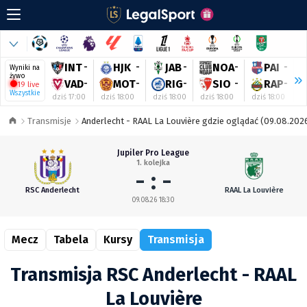
INT
-
HJK
-
JAB
-
NOA
-
PAI
-
Wyniki na
żywo
VAD
-
MOT
-
RIG
-
SIO
-
RAP
-
19 live
Wszystkie
dziś 17:00
dziś 18:00
dziś 18:00
dziś 18:00
dziś 18:00
d
Transmisje
Anderlecht - RAAL La Louvière gdzie oglądać (09.08.2026
Jupiler Pro League
1. kolejka
- : -
RSC Anderlecht
RAAL La Louvière
09.08.26 18:30
Mecz
Tabela
Kursy
Transmisja
Transmisja RSC Anderlecht - RAAL
La Louvière