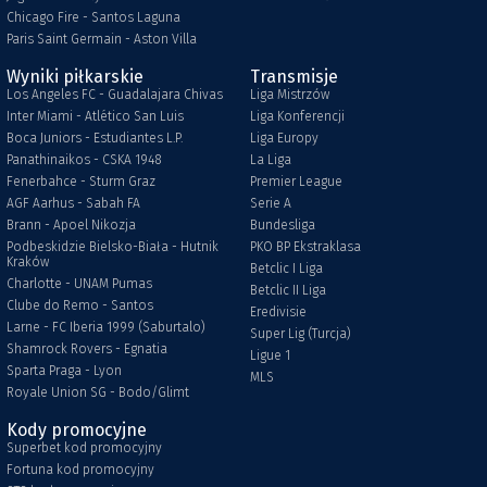
Chicago Fire - Santos Laguna
Paris Saint Germain - Aston Villa
Wyniki piłkarskie
Transmisje
Los Angeles FC - Guadalajara Chivas
Liga Mistrzów
Inter Miami - Atlético San Luis
Liga Konferencji
Boca Juniors - Estudiantes L.P.
Liga Europy
Panathinaikos - CSKA 1948
La Liga
Fenerbahce - Sturm Graz
Premier League
AGF Aarhus - Sabah FA
Serie A
Brann - Apoel Nikozja
Bundesliga
Podbeskidzie Bielsko-Biała - Hutnik
PKO BP Ekstraklasa
Kraków
Betclic I Liga
Charlotte - UNAM Pumas
Betclic II Liga
Clube do Remo - Santos
Eredivisie
Larne - FC Iberia 1999 (Saburtalo)
Super Lig (Turcja)
Shamrock Rovers - Egnatia
Ligue 1
Sparta Praga - Lyon
MLS
Royale Union SG - Bodo/Glimt
Kody promocyjne
Superbet kod promocyjny
Fortuna kod promocyjny