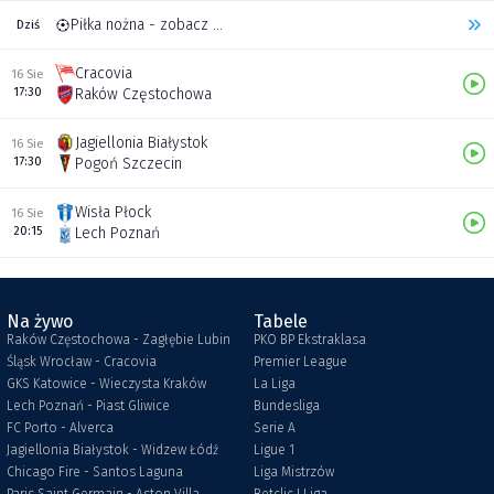
Piłka nożna - zobacz inne transmisje
Dziś
Cracovia
16 Sie
17:30
Raków Częstochowa
Jagiellonia Białystok
16 Sie
17:30
Pogoń Szczecin
Wisła Płock
16 Sie
20:15
Lech Poznań
Na żywo
Tabele
Raków Częstochowa - Zagłębie Lubin
PKO BP Ekstraklasa
Śląsk Wrocław - Cracovia
Premier League
GKS Katowice - Wieczysta Kraków
La Liga
Lech Poznań - Piast Gliwice
Bundesliga
FC Porto - Alverca
Serie A
Jagiellonia Białystok - Widzew Łódź
Ligue 1
Chicago Fire - Santos Laguna
Liga Mistrzów