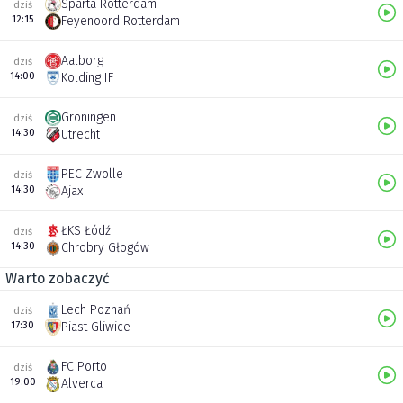
Sparta Rotterdam
dziś
12:15
Feyenoord Rotterdam
Aalborg
dziś
14:00
Kolding IF
Groningen
dziś
14:30
Utrecht
PEC Zwolle
dziś
14:30
Ajax
ŁKS Łódź
dziś
14:30
Chrobry Głogów
Warto zobaczyć
Lech Poznań
dziś
17:30
Piast Gliwice
FC Porto
dziś
19:00
Alverca