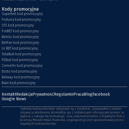
Kody promocyjne
Superbet kod promocyjny
Fortuna kod promocyjny
STS kod promocyjny
ForBET kod promocyjny
Betclic kod promocyjny
BetFan kod promocyjny
LV BET kod promocyjny
Totalbet kod promocyjny
PZBuk kod promocyjny
ComeOn kod promocyjny
Etoto kod promocyjny
Betway kod promocyjny
Bwin kod promocyjny
Kontakt
Redakcja
Prywatność
Regulamin
Praca
Blog
Facebook
Google News
Zakłady bukmacherskie związane są z ryzykiem. Zauważyłeś u siebie
objawy uzależnienia skontaktuj się z instytucjami oferującymi pomoc w
wyjściu z nałogu hazardowego. Graj odpowiedzialnie u legalnych firm z
licencją Ministerstwa Finansów. Legalsport.pl jest sponsorowany przez
legalnych bukmacherów.