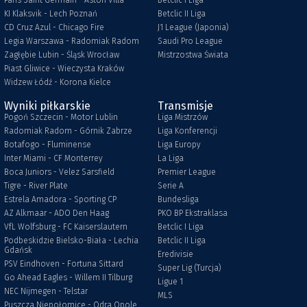
Paris Saint Germain - Aston Villa
Betclic I Liga
KI Klaksvik - Lech Poznań
Betclic II Liga
CD Cruz Azul - Chicago Fire
J1 League (Japonia)
Legia Warszawa - Radomiak Radom
Saudi Pro League
Zagłębie Lubin - Śląsk Wrocław
Mistrzostwa Świata
Piast Gliwice - Wieczysta Kraków
Widzew Łódź - Korona Kielce
Wyniki piłkarskie
Transmisje
Pogoń Szczecin - Motor Lublin
Liga Mistrzów
Radomiak Radom - Górnik Zabrze
Liga Konferencji
Botafogo - Fluminense
Liga Europy
Inter Miami - CF Monterrey
La Liga
Boca Juniors - Velez Sarsfield
Premier League
Tigre - River Plate
Serie A
Estrela Amadora - Sporting CP
Bundesliga
AZ Alkmaar - ADO Den Haag
PKO BP Ekstraklasa
VfL Wolfsburg - FC Kaiserslautern
Betclic I Liga
Podbeskidzie Bielsko-Biała - Lechia
Betclic II Liga
Gdańsk
Eredivisie
PSV Eindhoven - Fortuna Sittard
Super Lig (Turcja)
Go Ahead Eagles - Willem II Tilburg
Ligue 1
NEC Nijmegen - Telstar
MLS
Puszcza Niepołomice - Odra Opole