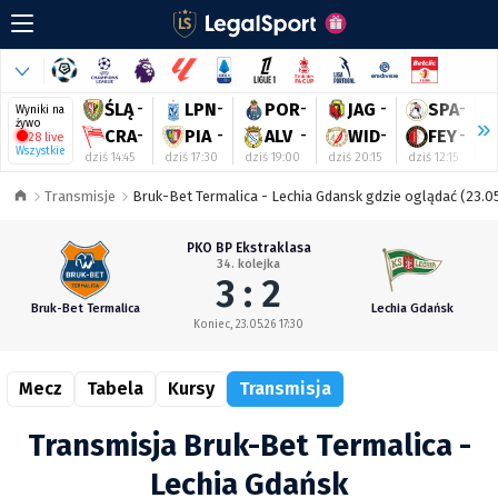
ŚLĄ
-
LPN
-
POR
-
JAG
-
SPA
-
Wyniki na
żywo
CRA
-
PIA
-
ALV
-
WID
-
FEY
-
28 live
Wszystkie
dziś 14:45
dziś 17:30
dziś 19:00
dziś 20:15
dziś 12:15
dz
Transmisje
Bruk-Bet Termalica - Lechia Gdansk gdzie oglądać (23.05
PKO BP Ekstraklasa
34. kolejka
3 : 2
Bruk-Bet Termalica
Lechia Gdańsk
Koniec, 23.05.26 17:30
Mecz
Tabela
Kursy
Transmisja
Transmisja Bruk-Bet Termalica -
Lechia Gdańsk