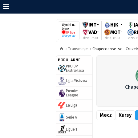
INT
-
HJK
-
J
Wyniki na
żywo
VAD
-
MOT
-
R
19 live
Wszystkie
dziś 17:00
dziś 18:00
dziś 1
Transmisje
Chapecoense-sc - Cruzeir
POPULARNE
PKO BP
Ekstraklasa
Liga Mistrzów
Chap
Premier
League
La Liga
Mecz
Kursy
Serie A
Ligue 1