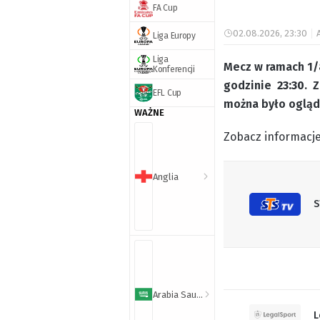
FA Cup
02.08.2026, 23:30
Liga Europy
Liga
Mecz w ramach 1/8
Konferencji
godzinie
23:30
. 
EFL Cup
można było ogląd
WAŻNE
Zobacz informacje
Anglia
S
Arabia Saudyjska
L