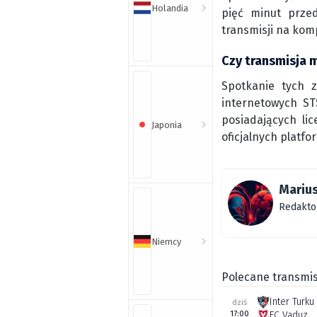
Holandia
pięć minut przed
transmisji na kom
Czy transmisja 
Spotkanie tych 
internetowych ST
posiadających li
Japonia
oficjalnych platfo
Marius
Redakto
Niemcy
Polecane transmis
Inter Turku
dziś
17:00
FC Vaduz