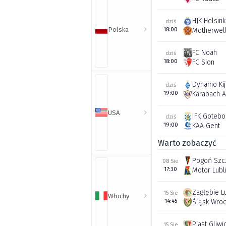
HJK Helsink
dziś
Polska
18:00
Motherwel
FC Noah
dziś
18:00
FC Sion
Dynamo Ki
dziś
19:00
Karabach 
USA
IFK Gotebo
dziś
19:00
KAA Gent
Warto zobaczyć
Pogoń Szc
08 Sie
17:30
Motor Lubl
Zagłębie L
15 Sie
Włochy
14:45
Śląsk Wro
Piast Gliwi
15 Sie