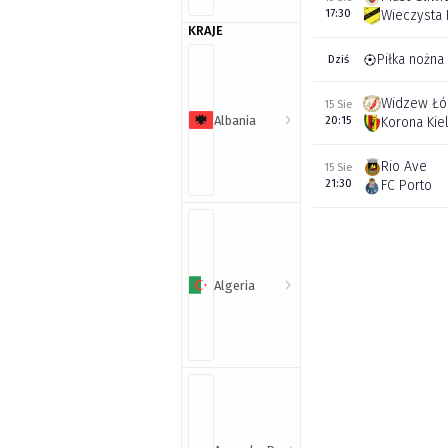
17:30
Wieczysta
KRAJE
Piłka nożna
Dziś
Widzew Łó
15 Sie
Albania
20:15
Korona Kie
Rio Ave
15 Sie
21:30
FC Porto
Algeria