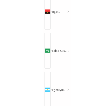
Angola
Arabia Saudyjska
Argentyna