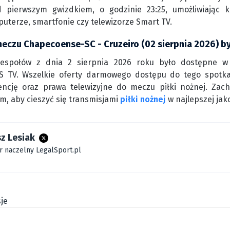
 pierwszym gwizdkiem, o godzinie 23:25, umożliwiając 
puterze, smartfonie czy telewizorze Smart TV.
meczu Chapecoense-SC - Cruzeiro (02 sierpnia 2026) b
zespołów z dnia 2 sierpnia 2026 roku było dostępne w
S TV. Wszelkie oferty darmowego dostępu do tego spotkan
cencję oraz prawa telewizyjne do meczu piłki nożnej. Zac
rm, aby cieszyć się transmisjami
piłki nożnej
w najlepszej jako
z Lesiak
r naczelny LegalSport.pl
je