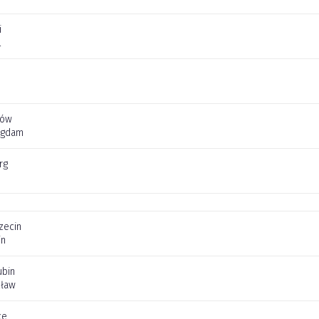
i
l
jów
Agdam
rg
zecin
in
ubin
cław
ce