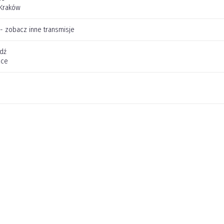
 Kraków
 - zobacz inne transmisje
dź
lce