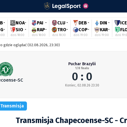
AB
-
NOA
-
PAI
-
CLU
-
DEB
-
DIN
-
ICE
IG
-
SIO
-
RAP
-
TRO
-
COP
-
KAR
-
FL
8:00
dziś 18:00
dziś 18:00
dziś 18:30
dziś 19:00
dziś 19:00
dziś 19:
o gdzie oglądać (02.08.2026, 23:30)
Puchar Brazylii
1/8 finału
0 : 0
ecoense-SC
Koniec, 02.08.26 23:30
Transmisja
Transmisja Chapecoense-SC - Cr