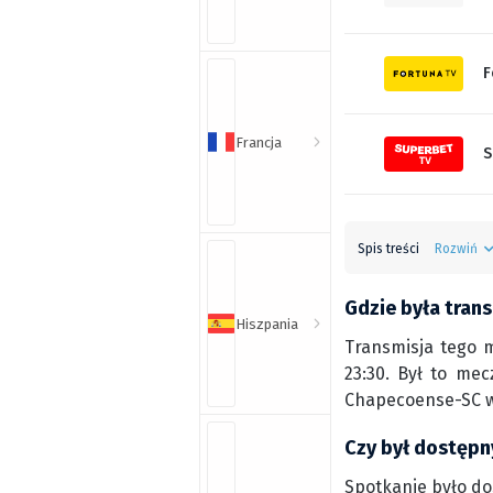
F
Francja
S
Spis treści
Rozwiń
Gdzie była tran
Hiszpania
Transmisja tego m
23:30. Był to mec
Chapecoense-SC w 
Czy był dostępn
Spotkanie było do