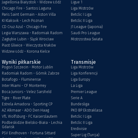
Jagiellonia Białystok - Widzew Łódź
Ligue 1
Chicago Fire - Santos Laguna
Liga Mistrzów
Paris Saint Germain - Aston Villa
Betclic I Liga
KI Klaksvik - Lech Poznań
Betclic II Liga
CD Cruz Azul - Chicago Fire
J1 League (Japonia)
Legia Warszawa - Radomiak Radom
Saudi Pro League
Zagłębie Lubin - Śląsk Wrocław
Mistrzostwa Świata
Piast Gliwice - Wieczysta Kraków
Widzew Łódź - Korona Kielce
Wyniki piłkarskie
Transmisje
Pogoń Szczecin - Motor Lublin
Liga Mistrzów
Radomiak Radom - Górnik Zabrze
Liga Konferencji
Botafogo - Fluminense
Liga Europy
Inter Miami - CF Monterrey
La Liga
Boca Juniors - Velez Sarsfield
Premier League
Tigre - River Plate
Serie A
Estrela Amadora - Sporting CP
Bundesliga
AZ Alkmaar - ADO Den Haag
PKO BP Ekstraklasa
VfL Wolfsburg - FC Kaiserslautern
Betclic I Liga
Podbeskidzie Bielsko-Biała - Lechia
Betclic II Liga
Gdańsk
Eredivisie
PSV Eindhoven - Fortuna Sittard
Super Lig (Turcja)