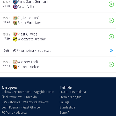
Paris Saint Germain
12 Sie
21:00
Aston Villa
Zagłębie Lubin
15 Sie
14:45
Śląsk Wrocław
Piast Gliwice
15 Sie
17:30
Wieczysta Kraków
Piłka nożna - zobacz inne transmisje
Dziś
Widzew Łódź
15 Sie
20:15
Korona Kielce
Na żywo
Tabele
Raków Częstochowa - Zagłębie Lubin
PKO BP Ekstraklasa
Śląsk Wrocław - Cracovia
Premier League
GKS Katowice - Wieczysta Kraków
La Liga
Lech Poznań - Piast Gliwice
Bundesliga
FC Porto - Alverca
Serie A