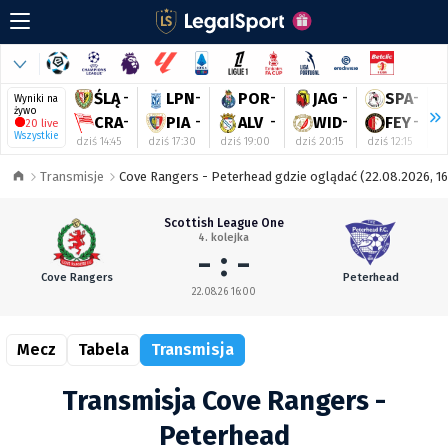
ŚLĄ
-
LPN
-
POR
-
JAG
-
SPA
-
Wyniki na
żywo
CRA
-
PIA
-
ALV
-
WID
-
FEY
-
20 live
Wszystkie
dziś 14:45
dziś 17:30
dziś 19:00
dziś 20:15
dziś 12:15
dz
Transmisje
Cove Rangers - Peterhead gdzie oglądać (22.08.2026, 16
Scottish League One
4. kolejka
- : -
Cove Rangers
Peterhead
22.08.26 16:00
Mecz
Tabela
Transmisja
Transmisja Cove Rangers -
Peterhead