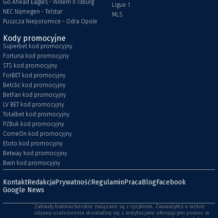
Go Ahead Eagles - Willem II Tilburg
Ligue 1
NEC Nijmegen - Telstar
MLS
Puszcza Niepołomice - Odra Opole
Kody promocyjne
Superbet kod promocyjny
Fortuna kod promocyjny
STS kod promocyjny
ForBET kod promocyjny
Betclic kod promocyjny
BetFan kod promocyjny
LV BET kod promocyjny
Totalbet kod promocyjny
PZBuk kod promocyjny
ComeOn kod promocyjny
Etoto kod promocyjny
Betway kod promocyjny
Bwin kod promocyjny
Kontakt
Redakcja
Prywatność
Regulamin
Praca
Blog
Facebook
Google News
Zakłady bukmacherskie związane są z ryzykiem. Zauważyłeś u siebie
objawy uzależnienia skontaktuj się z instytucjami oferującymi pomoc w