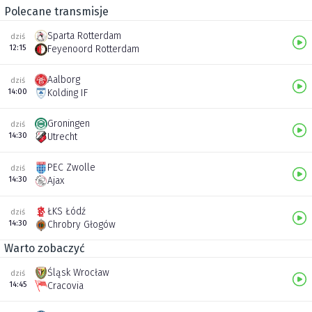
Polecane transmisje
Sparta Rotterdam
dziś
12:15
Feyenoord Rotterdam
Aalborg
dziś
14:00
Kolding IF
Groningen
dziś
14:30
Utrecht
PEC Zwolle
dziś
14:30
Ajax
ŁKS Łódź
dziś
14:30
Chrobry Głogów
Warto zobaczyć
Śląsk Wrocław
dziś
14:45
Cracovia