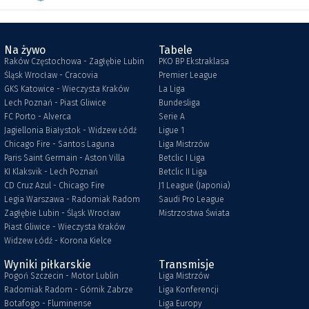
Na żywo
Tabele
Raków Częstochowa - Zagłębie Lubin
PKO BP Ekstraklasa
Śląsk Wrocław - Cracovia
Premier League
GKS Katowice - Wieczysta Kraków
La Liga
Lech Poznań - Piast Gliwice
Bundesliga
FC Porto - Alverca
Serie A
Jagiellonia Białystok - Widzew Łódź
Ligue 1
Chicago Fire - Santos Laguna
Liga Mistrzów
Paris Saint Germain - Aston Villa
Betclic I Liga
KI Klaksvik - Lech Poznań
Betclic II Liga
CD Cruz Azul - Chicago Fire
J1 League (Japonia)
Legia Warszawa - Radomiak Radom
Saudi Pro League
Zagłębie Lubin - Śląsk Wrocław
Mistrzostwa Świata
Piast Gliwice - Wieczysta Kraków
Widzew Łódź - Korona Kielce
Wyniki piłkarskie
Transmisje
Pogoń Szczecin - Motor Lublin
Liga Mistrzów
Radomiak Radom - Górnik Zabrze
Liga Konferencji
Botafogo - Fluminense
Liga Europy