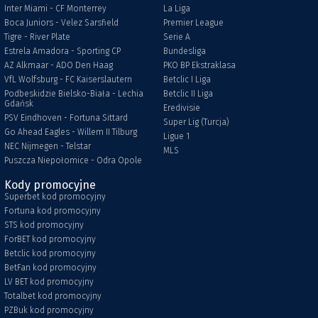
Inter Miami - CF Monterrey
La Liga
Boca Juniors - Velez Sarsfield
Premier League
Tigre - River Plate
Serie A
Estrela Amadora - Sporting CP
Bundesliga
AZ Alkmaar - ADO Den Haag
PKO BP Ekstraklasa
VfL Wolfsburg - FC Kaiserslautern
Betclic I Liga
Podbeskidzie Bielsko-Biała - Lechia
Betclic II Liga
Gdańsk
Eredivisie
PSV Eindhoven - Fortuna Sittard
Super Lig (Turcja)
Go Ahead Eagles - Willem II Tilburg
Ligue 1
NEC Nijmegen - Telstar
MLS
Puszcza Niepołomice - Odra Opole
Kody promocyjne
Superbet kod promocyjny
Fortuna kod promocyjny
STS kod promocyjny
ForBET kod promocyjny
Betclic kod promocyjny
BetFan kod promocyjny
LV BET kod promocyjny
Totalbet kod promocyjny
PZBuk kod promocyjny