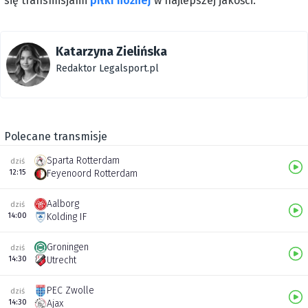
się transmisjami
piłki nożnej
w najlepszej jakości.
Katarzyna Zielińska
Redaktor Legalsport.pl
Polecane transmisje
Sparta Rotterdam
dziś
12:15
Feyenoord Rotterdam
Aalborg
dziś
14:00
Kolding IF
Groningen
dziś
14:30
Utrecht
PEC Zwolle
dziś
14:30
Ajax