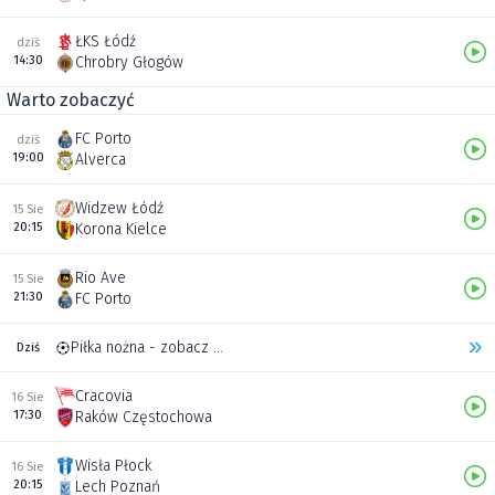
ŁKS Łódź
dziś
14:30
Chrobry Głogów
Warto zobaczyć
FC Porto
dziś
19:00
Alverca
Widzew Łódź
15 Sie
20:15
Korona Kielce
Rio Ave
15 Sie
21:30
FC Porto
Piłka nożna - zobacz inne transmisje
Dziś
Cracovia
16 Sie
17:30
Raków Częstochowa
Wisła Płock
16 Sie
20:15
Lech Poznań