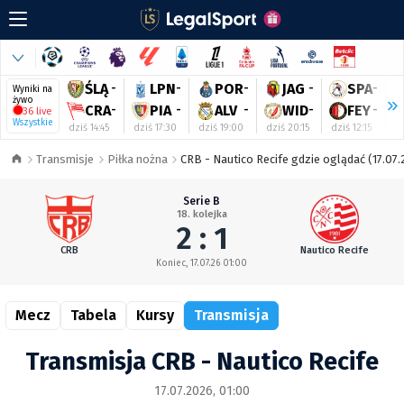
ŚLĄ
-
LPN
-
POR
-
JAG
-
SPA
-
Wyniki na
żywo
CRA
-
PIA
-
ALV
-
WID
-
FEY
-
36 live
Wszystkie
dziś 14:45
dziś 17:30
dziś 19:00
dziś 20:15
dziś 12:15
dz
Transmisje
Piłka nożna
CRB - Nautico Recife gdzie oglądać (17.07.
Serie B
18. kolejka
2 : 1
CRB
Nautico Recife
Koniec, 17.07.26 01:00
Mecz
Tabela
Kursy
Transmisja
Transmisja CRB - Nautico Recife
17.07.2026, 01:00