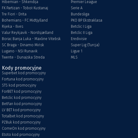
Hibernian - Shkendija
Premier League
FK Partizan - Toboł Kustanaj
Serie A
Tre Fiori - Drita
Bundesliga
Bohemians - FC Midtjylland
PKO BP Ekstraklasa
Rijeka - Ilves
Betclic I Liga
Valur Reykjavik - Nordsjælland
Betclic II Liga
Borac Banja Luka - Maxline Vitebsk
Eredivisie
SC Braga - Dinamo Mińsk
Super Lig (Turcja)
Lugano - NSI Runavik
Ligue 1
Twente - Dunajska Streda
MLS
Kody promocyjne
Superbet kod promocyjny
Fortuna kod promocyjny
STS kod promocyjny
ForBET kod promocyjny
Betclic kod promocyjny
BetFan kod promocyjny
LV BET kod promocyjny
Totalbet kod promocyjny
PZBuk kod promocyjny
ComeOn kod promocyjny
Etoto kod promocyjny