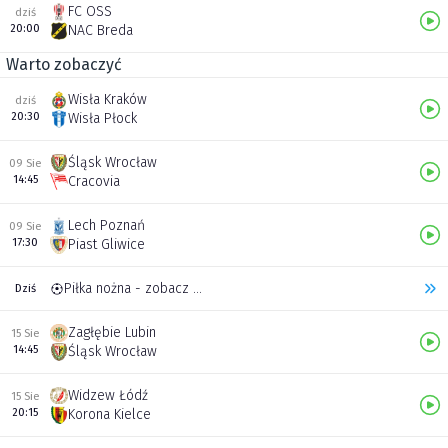
FC OSS
dziś
20:00
NAC Breda
Warto zobaczyć
Wisła Kraków
dziś
20:30
Wisła Płock
Śląsk Wrocław
09 Sie
14:45
Cracovia
Lech Poznań
09 Sie
17:30
Piast Gliwice
Piłka nożna - zobacz inne transmisje
Dziś
Zagłębie Lubin
15 Sie
14:45
Śląsk Wrocław
Widzew Łódź
15 Sie
20:15
Korona Kielce