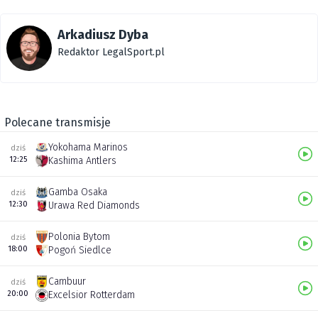
Arkadiusz Dyba
Redaktor LegalSport.pl
Polecane transmisje
Yokohama Marinos
dziś
12:25
Kashima Antlers
Gamba Osaka
dziś
12:30
Urawa Red Diamonds
Polonia Bytom
dziś
18:00
Pogoń Siedlce
Cambuur
dziś
20:00
Excelsior Rotterdam