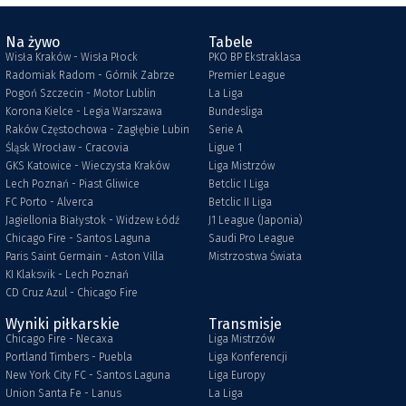
Na żywo
Tabele
Wisła Kraków - Wisła Płock
PKO BP Ekstraklasa
Radomiak Radom - Górnik Zabrze
Premier League
Pogoń Szczecin - Motor Lublin
La Liga
Korona Kielce - Legia Warszawa
Bundesliga
Raków Częstochowa - Zagłębie Lubin
Serie A
Śląsk Wrocław - Cracovia
Ligue 1
GKS Katowice - Wieczysta Kraków
Liga Mistrzów
Lech Poznań - Piast Gliwice
Betclic I Liga
FC Porto - Alverca
Betclic II Liga
Jagiellonia Białystok - Widzew Łódź
J1 League (Japonia)
Chicago Fire - Santos Laguna
Saudi Pro League
Paris Saint Germain - Aston Villa
Mistrzostwa Świata
KI Klaksvik - Lech Poznań
CD Cruz Azul - Chicago Fire
Wyniki piłkarskie
Transmisje
Chicago Fire - Necaxa
Liga Mistrzów
Portland Timbers - Puebla
Liga Konferencji
New York City FC - Santos Laguna
Liga Europy
Union Santa Fe - Lanus
La Liga