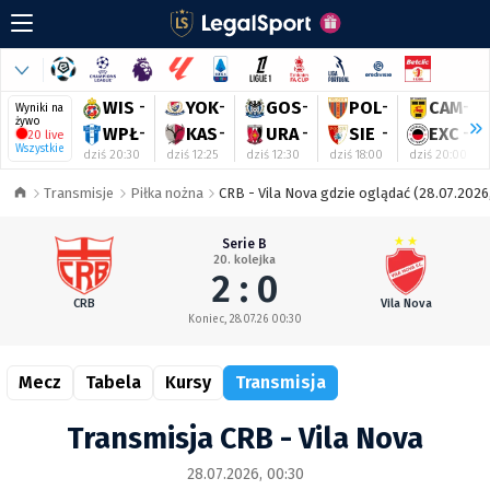
WIS
-
YOK
-
GOS
-
POL
-
CAM
-
Wyniki na
żywo
WPŁ
-
KAS
-
URA
-
SIE
-
EXC
-
20 live
Wszystkie
dziś 20:30
dziś 12:25
dziś 12:30
dziś 18:00
dziś 20:00
Transmisje
Piłka nożna
CRB - Vila Nova gdzie oglądać (28.07.2026
Serie B
20. kolejka
2 : 0
CRB
Vila Nova
Koniec, 28.07.26 00:30
Mecz
Tabela
Kursy
Transmisja
Transmisja CRB - Vila Nova
28.07.2026, 00:30