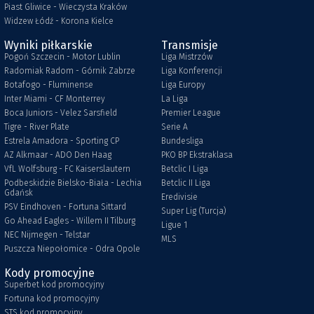
Piast Gliwice - Wieczysta Kraków
Widzew Łódź - Korona Kielce
Wyniki piłkarskie
Transmisje
Pogoń Szczecin - Motor Lublin
Liga Mistrzów
Radomiak Radom - Górnik Zabrze
Liga Konferencji
Botafogo - Fluminense
Liga Europy
Inter Miami - CF Monterrey
La Liga
Boca Juniors - Velez Sarsfield
Premier League
Tigre - River Plate
Serie A
Estrela Amadora - Sporting CP
Bundesliga
AZ Alkmaar - ADO Den Haag
PKO BP Ekstraklasa
VfL Wolfsburg - FC Kaiserslautern
Betclic I Liga
Podbeskidzie Bielsko-Biała - Lechia
Betclic II Liga
Gdańsk
Eredivisie
PSV Eindhoven - Fortuna Sittard
Super Lig (Turcja)
Go Ahead Eagles - Willem II Tilburg
Ligue 1
NEC Nijmegen - Telstar
MLS
Puszcza Niepołomice - Odra Opole
Kody promocyjne
Superbet kod promocyjny
Fortuna kod promocyjny
STS kod promocyjny