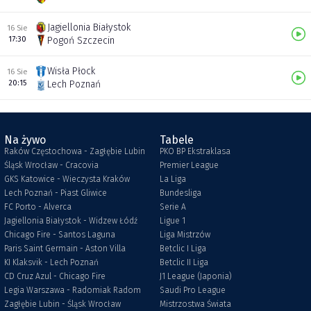
Jagiellonia Białystok
16 Sie
17:30
Pogoń Szczecin
Wisła Płock
16 Sie
20:15
Lech Poznań
Na żywo
Tabele
Raków Częstochowa - Zagłębie Lubin
PKO BP Ekstraklasa
Śląsk Wrocław - Cracovia
Premier League
GKS Katowice - Wieczysta Kraków
La Liga
Lech Poznań - Piast Gliwice
Bundesliga
FC Porto - Alverca
Serie A
Jagiellonia Białystok - Widzew Łódź
Ligue 1
Chicago Fire - Santos Laguna
Liga Mistrzów
Paris Saint Germain - Aston Villa
Betclic I Liga
KI Klaksvik - Lech Poznań
Betclic II Liga
CD Cruz Azul - Chicago Fire
J1 League (Japonia)
Legia Warszawa - Radomiak Radom
Saudi Pro League
Zagłębie Lubin - Śląsk Wrocław
Mistrzostwa Świata