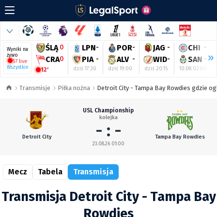
ŚLĄ
0
LPN
-
POR
-
JAG
-
CHI
-
Wyniki na
żywo
CRA
0
PIA
-
ALV
-
WID
-
SAN
-
57 live
Wszystkie
dziś 17:30
dziś 19:00
dziś 20:15
10.08 02:00
12'
Transmisje
Piłka nożna
Detroit City - Tampa Bay Rowdies gdzie og
USL Championship
kolejka
- : -
Detroit City
Tampa Bay Rowdies
23.08.26 01:00
Mecz
Tabela
Transmisja
Transmisja Detroit City - Tampa Bay
Rowdies