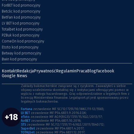
ForBET kod promocyjny
Betclic kod promocyjny
BetFan kod promocyjny
LV BET kod promocyjny
Totalbet kod promocyjny
PZBuk kod promocyjny
ComeOn kod promocyjny
Etoto kod promocyjny
Betway kod promocyjny
Bwin kod promocyjny
Kontakt
Redakcja
Prywatność
Regulamin
Praca
Blog
Facebook
Google News
Zakłady bukmacherskie związane są z ryzykiem. Zauważyłeś u siebie
objawy uzależnienia skontaktuj się z instytucjami oferującymi pomoc w
wyjściu z nałogu hazardowego. Graj odpowiedzialnie u legalnych firm z
licencją Ministerstwa Finansów. Legalsport.pl jest sponsorowany przez
legalnych bukmacherów.
Fortuna
zezwolenie MF SC/12/7251/10/WKC/11-12/5565;
LV BET
zezwolenie MF PS4.6831.9.2016.EQK;
+18
eToto
zezwolenie MF AG9(RG3)/7251/15/KLE/2013/17;
forBET
zezwolenie MF PS4.6831.10.2016;
STS
zezwolenie MF SC/12/7251/11-6/KLE/2011/5540/12;
SuperBet
zezwolenie MF PS4.6831.4.2017;
TOTALbet
zezwolenie MF PS4.6831.12.2017;