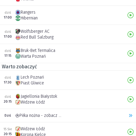
Rangers
dziś
17:00
Hibernian
Wolfsberger AC
dziś
17:00
Red Bull Salzburg
Bruk-Bet Termalica
dziś
17:15
Warta Poznań
Warto zobaczyć
Lech Poznań
dziś
17:30
Piast Gliwice
Jagiellonia Białystok
dziś
20:15
Widzew Łódź
Piłka nożna - zobacz inne transmisje
Dziś
Widzew Łódź
15 Sie
20:15
Korona Kielce