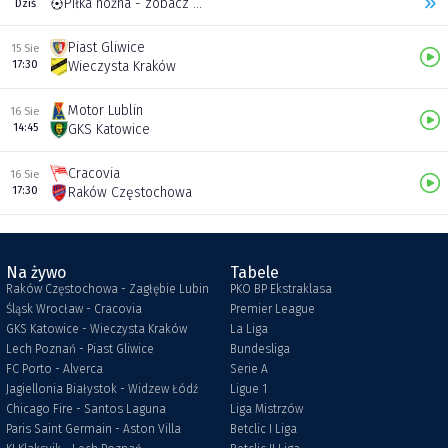
Piłka nożna - zobacz inne transmisje
Dziś
Piast Gliwice
15 Sie
17:30
Wieczysta Kraków
Motor Lublin
16 Sie
14:45
GKS Katowice
Cracovia
16 Sie
17:30
Raków Częstochowa
Na żywo
Tabele
Raków Częstochowa - Zagłębie Lubin
PKO BP Ekstraklasa
Śląsk Wrocław - Cracovia
Premier League
GKS Katowice - Wieczysta Kraków
La Liga
Lech Poznań - Piast Gliwice
Bundesliga
FC Porto - Alverca
Serie A
Jagiellonia Białystok - Widzew Łódź
Ligue 1
Chicago Fire - Santos Laguna
Liga Mistrzów
Paris Saint Germain - Aston Villa
Betclic I Liga