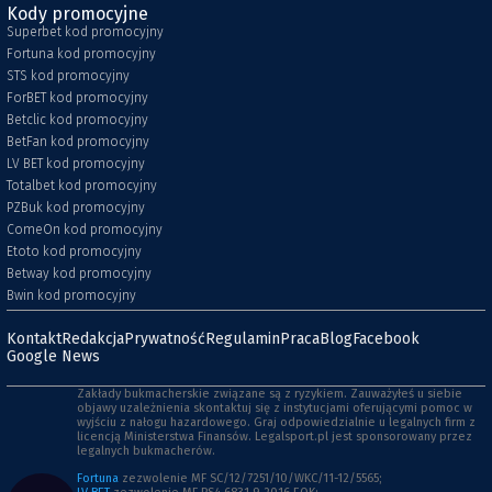
Kody promocyjne
Superbet kod promocyjny
Fortuna kod promocyjny
STS kod promocyjny
ForBET kod promocyjny
Betclic kod promocyjny
BetFan kod promocyjny
LV BET kod promocyjny
Totalbet kod promocyjny
PZBuk kod promocyjny
ComeOn kod promocyjny
Etoto kod promocyjny
Betway kod promocyjny
Bwin kod promocyjny
Kontakt
Redakcja
Prywatność
Regulamin
Praca
Blog
Facebook
Google News
Zakłady bukmacherskie związane są z ryzykiem. Zauważyłeś u siebie
objawy uzależnienia skontaktuj się z instytucjami oferującymi pomoc w
wyjściu z nałogu hazardowego. Graj odpowiedzialnie u legalnych firm z
licencją Ministerstwa Finansów. Legalsport.pl jest sponsorowany przez
legalnych bukmacherów.
Fortuna
zezwolenie MF SC/12/7251/10/WKC/11-12/5565;