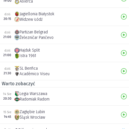
19:00
Alverca
Jagiellonia Białystok
dziś
20:15
Widzew Łódź
Partizan Belgrad
dziś
21:00
Železničar Pančevo
Hajduk Split
dziś
21:00
Istra 1961
SL Benfica
dziś
21:30
Académico Viseu
Warto zobaczyć
Legia Warszawa
14 Sie
20:30
Radomiak Radom
Zagłębie Lubin
15 Sie
14:45
Śląsk Wrocław