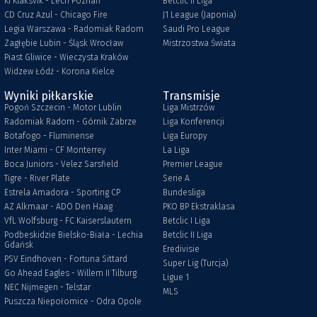
KI Klaksvik - Lech Poznań
Betclic II Liga
CD Cruz Azul - Chicago Fire
J1 League (Japonia)
Legia Warszawa - Radomiak Radom
Saudi Pro League
Zagłębie Lubin - Śląsk Wrocław
Mistrzostwa Świata
Piast Gliwice - Wieczysta Kraków
Widzew Łódź - Korona Kielce
Wyniki piłkarskie
Transmisje
Pogoń Szczecin - Motor Lublin
Liga Mistrzów
Radomiak Radom - Górnik Zabrze
Liga Konferencji
Botafogo - Fluminense
Liga Europy
Inter Miami - CF Monterrey
La Liga
Boca Juniors - Velez Sarsfield
Premier League
Tigre - River Plate
Serie A
Estrela Amadora - Sporting CP
Bundesliga
AZ Alkmaar - ADO Den Haag
PKO BP Ekstraklasa
VfL Wolfsburg - FC Kaiserslautern
Betclic I Liga
Podbeskidzie Bielsko-Biała - Lechia
Betclic II Liga
Gdańsk
Eredivisie
PSV Eindhoven - Fortuna Sittard
Super Lig (Turcja)
Go Ahead Eagles - Willem II Tilburg
Ligue 1
NEC Nijmegen - Telstar
MLS
Puszcza Niepołomice - Odra Opole