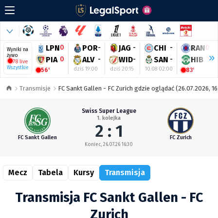
LPN
0
POR
-
JAG
-
CHI
-
RAN
0
Wyniki na
żywo
PIA
0
ALV
-
WID
-
SAN
-
HIB
1
78 live
Wszystkie
dziś 19:00
dziś 20:15
10.08 02:00
56'
83'
Transmisje
FC Sankt Gallen - FC Zurich gdzie oglądać (26.07.2026, 16
Swiss Super League
1. kolejka
2 : 1
FC Sankt Gallen
FC Zurich
Koniec, 26.07.26 16:30
Mecz
Tabela
Kursy
Transmisja
Transmisja FC Sankt Gallen - FC
Zurich