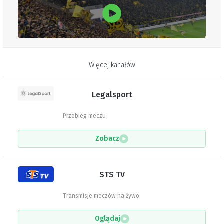
Więcej kanałów
Legalsport
Przebieg meczu
Zobacz
STS TV
Transmisje meczów na żywo
Oglądaj