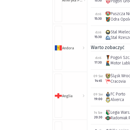
Ameryka Północna i Południowa
15:30
Pogoń Gro
Puszcza N
dziś
15:30
Odra Opol
Stal Miele
dziś
15:30
Stal Rzes
Warto zobaczyć
Andora
Pogoń Szc
dziś
17:30
Motor Lubl
Śląsk Wro
09 Sie
14:45
Cracovia
FC Porto
09 Sie
Anglia
19:00
Alverca
Legia War
14 Sie
20:30
Radomiak 