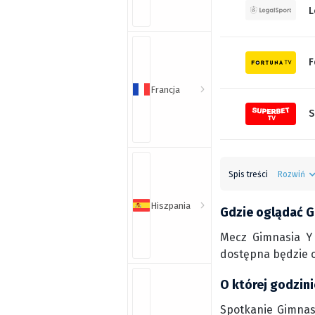
L
F
Francja
S
Spis treści
Rozwiń
Hiszpania
Gdzie oglądać Gi
Mecz Gimnasia Y 
dostępna będzie o
O której godzini
Spotkanie Gimnasi