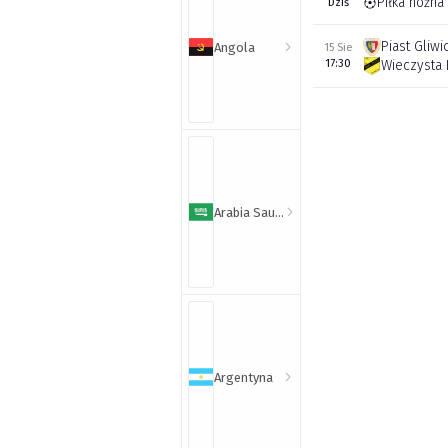
Piłka nożna
Dziś
Piast Gliwi
Angola
15 Sie
17:30
Wieczysta
Arabia Saudyjska
Argentyna