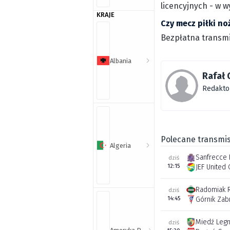
licencyjnych - w 
KRAJE
Czy mecz piłki no
Bezpłatna transmi
Albania
Rafał 
Redakto
Polecane transmis
Algeria
Sanfrecce 
dziś
12:15
JEF United 
Radomiak 
dziś
14:45
Górnik Zab
Miedź Legn
dziś