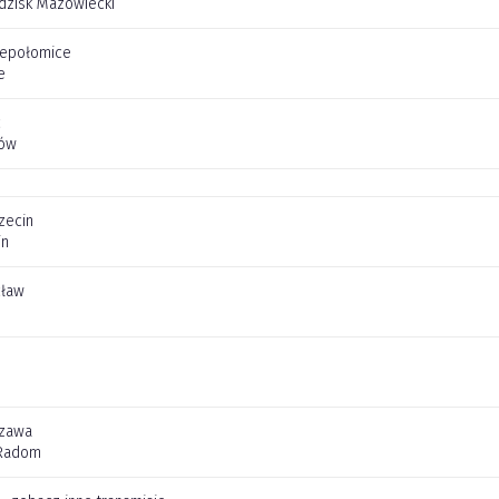
dzisk Mazowiecki
iepołomice
e
c
zów
zecin
in
cław
szawa
Radom