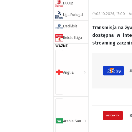
FA Cup
03.10.2026, 17:00
A
Liga Portugal
Eredivisie
Transmisja na żyw
dostępna w inte
Betclic I Liga
streaming zacznie
WAŻNE
S
Anglia
B
Arabia Saudyjska