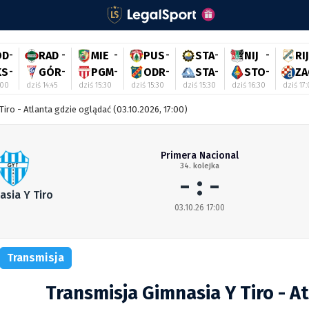
OD
-
RAD
-
MIE
-
PUS
-
STA
-
NIJ
-
RIJ
KS
-
GÓR
-
PGM
-
ODR
-
STA
-
STO
-
ZA
:00
dziś 14:45
dziś 15:30
dziś 15:30
dziś 15:30
dziś 16:30
dziś 17
Tiro - Atlanta gdzie oglądać (03.10.2026, 17:00)
Primera Nacional
34. kolejka
- : -
asia Y Tiro
03.10.26 17:00
Transmisja
Transmisja Gimnasia Y Tiro - A