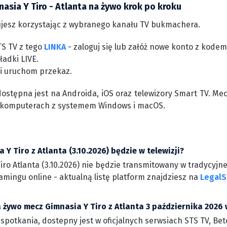
asia Y Tiro - Atlanta na żywo krok po kroku
jesz korzystając z wybranego kanału TV bukmachera.
TS TV z tego
LINKA
- zaloguj się lub załóż nowe konto z kode
ładki LIVE.
 i uruchom przekaz.
dostępna jest na Androida, iOS oraz telewizory Smart TV. Me
 komputerach z systemem Windows i macOS.
 Y Tiro z Atlanta (3.10.2026) będzie w telewizji?
ro Atlanta (3.10.2026) nie będzie transmitowany w tradycyjne
amingu online - aktualną listę platform znajdziesz na
LegalS
 żywo mecz Gimnasia Y Tiro z Atlanta 3 października 2026 
 spotkania, dostepny jest w oficjalnych serwsiach STS TV, Bet