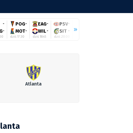
-
POG
-
EAG
-
PSV
-
KOR
-
POD
-
WO
G
-
MOT
-
WIL
-
SIT
-
LEG
-
GDA
-
KAI
:00
dziś 17:30
dziś 18:45
dziś 20:00
dziś 20:15
dziś 20:15
dziś 20:
Atlanta
tlanta