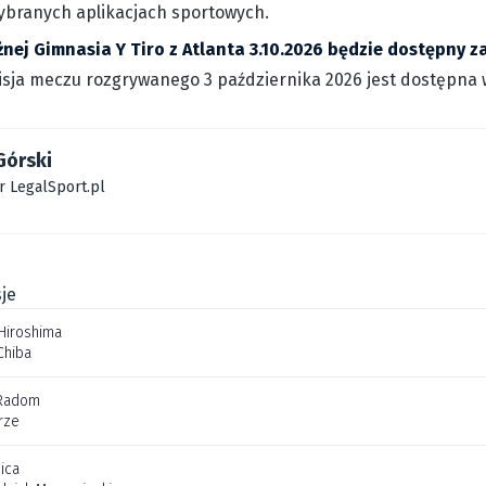
wybranych aplikacjach sportowych.
żnej Gimnasia Y Tiro z Atlanta 3.10.2026 będzie dostępny 
sja meczu rozgrywanego 3 października 2026 jest dostępna w 
Górski
r LegalSport.pl
je
Hiroshima
Chiba
Radom
rze
ica