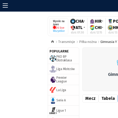
CHA
-
HIR
-
P
Wyniki na
żywo
ATL
-
CHI
-
H
26 live
Wszystkie
dziś 01:30
dziś 12:15
dziś 13
Transmisje
Piłka nożna
Gimnasia Y 
POPULARNE
PKO BP
Ekstraklasa
Liga Mistrzów
Gimn
Premier
League
La Liga
Mecz
Tabela
Serie A
Ligue 1