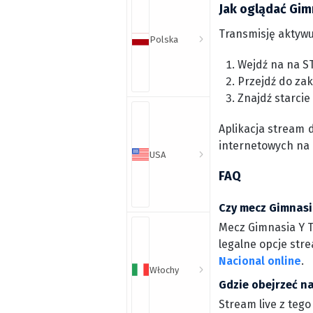
Jak oglądać Gimn
Transmisję aktywu
Polska
Wejdź na na S
Przejdź do zak
Znajdź starcie
Aplikacja stream 
internetowych na
USA
FAQ
Czy mecz Gimnasia
Mecz Gimnasia Y Ti
legalne opcje stre
Nacional online
.
Włochy
Gdzie obejrzeć na
Stream live z tego