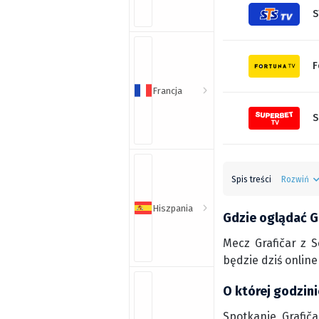
S
F
Francja
S
Spis treści
Rozwiń
Hiszpania
Gdzie oglądać G
Mecz Grafičar z 
będzie dziś onlin
O której godzini
Spotkanie Grafiča