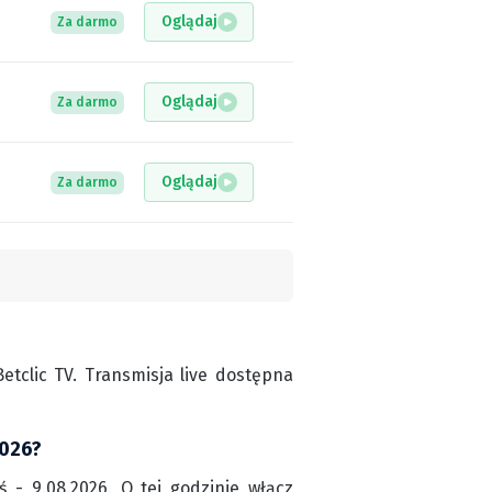
Oglądaj
Za darmo
Oglądaj
Za darmo
Oglądaj
Za darmo
tclic TV. Transmisja live dostępna
2026?
ś - 9.08.2026. O tej godzinie włącz