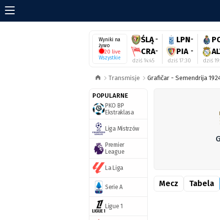
ŚLĄ
-
LPN
-
P
Wyniki na
żywo
CRA
-
PIA
-
AL
20 live
Wszystkie
dziś 14:45
dziś 17:30
dziś 19
Transmisje
Grafičar - Semendrija 192
POPULARNE
PKO BP
Ekstraklasa
Liga Mistrzów
G
Premier
League
La Liga
Mecz
Tabela
Serie A
Ligue 1