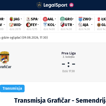
OR
-
JAG
-
SPA
-
AAL
-
GRO
-
ZWO
-
ŁK
V
-
WID
-
FEY
-
KOL
-
UTR
-
AJA
-
GL
:00
dziś 20:15
dziś 12:15
dziś 14:00
dziś 14:30
dziś 14:30
dziś 14
4 gdzie oglądać (09.08.2026, 17:30)
Prva Liga
2. kolejka
- : -
rafičar
Dziś 17:30
Transmisja
Transmisja Grafičar - Semendrij