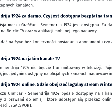
tępnych kanałach.
ndrija 1924 za darmo. Czy jest dostępna bezpłatna tra
sja meczu Grafičar - Semendrija 1924 jest dostępna. Za da
na Betclic TV oraz w aplikacji mobilnej tego nadawcy.
ądać na żywo bez konieczności posiadania abonamentu czy 
drija 1924 na jakim kanale TV
Semendrija 1924 nie będzie transmitowany w telewizji. Po
, jest jedynie dostępny na oficjalnych kanałach nadawców i
drija 1924 online. Gdzie obejrzeć legalny stream w int
czu Grafičar - Semendrija 1924 będzie dostępny na 1 kana
rmy z prawami do emisji, które udostępniają przekaz onli
reści LEGALSPORT.