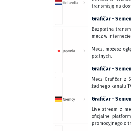
Holandia
transmisję na dos
Grafičar - Seme
Bezpłatna transmi
mecz w internecie 
Mecz, możesz ogl
Japonia
płatnych.
Grafičar - Semen
Mecz Grafičar z 
żadnego kanału TV
Grafičar - Semen
Niemcy
Live stream z me
oficjalne platfo
promocyjnego o t