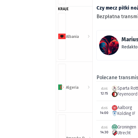
Czy mecz piłki no
KRAJE
Bezpłatna transmi
Albania
Marius
Redakto
Polecane transmis
Algeria
Sparta Rot
dziś
12:15
Feyenoord
Aalborg
dziś
14:00
Kolding IF
Groningen
dziś
14:30
Utrecht