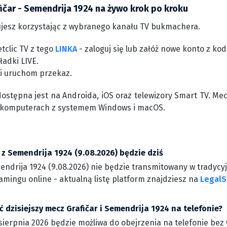
ičar - Semendrija 1924 na żywo krok po kroku
jesz korzystając z wybranego kanału TV bukmachera.
tclic TV z tego
LINKA
- zaloguj się lub załóż nowe konto z k
ładki LIVE.
 i uruchom przekaz.
dostępna jest na Androida, iOS oraz telewizory Smart TV. Me
 komputerach z systemem Windows i macOS.
 z Semendrija 1924 (9.08.2026) będzie dziś
ndrija 1924 (9.08.2026) nie będzie transmitowany w tradycyj
amingu online - aktualną listę platform znajdziesz na
LegalS
 dzisiejszy mecz Grafičar i Semendrija 1924 na telefonie?
sierpnia 2026 będzie możliwa do obejrzenia na telefonie bez 