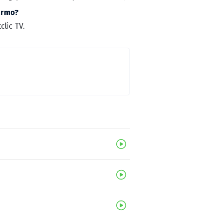
armo?
lic TV.