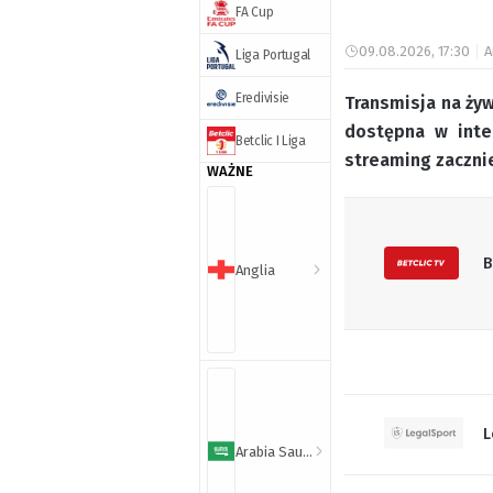
FA Cup
09.08.2026, 17:30
A
Liga Portugal
Eredivisie
Transmisja na żyw
dostępna w inte
Betclic I Liga
streaming zacznie
WAŻNE
B
Anglia
L
Arabia Saudyjska