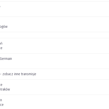
e
łogów
ań
ce
t Germain
 - zobacz inne transmisje
ce
 Kraków
in
ice