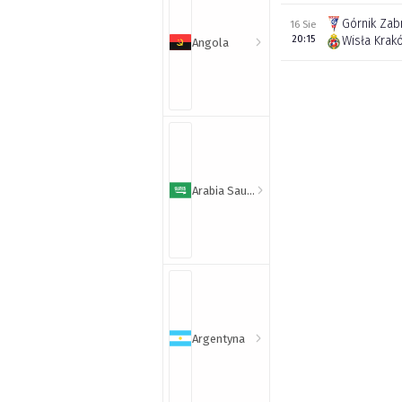
Górnik Zab
16 Sie
20:15
Wisła Krak
Angola
Arabia Saudyjska
Argentyna