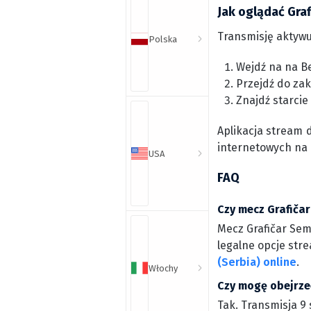
Jak oglądać Graf
Transmisję aktywu
Polska
Wejdź na na Be
Przejdź do zak
Znajdź starcie
Aplikacja stream 
internetowych na
USA
FAQ
Czy mecz Grafičar
Mecz Grafičar Seme
legalne opcje stre
(Serbia) online
.
Włochy
Czy mogę obejrzeć
Tak. Transmisja 9 