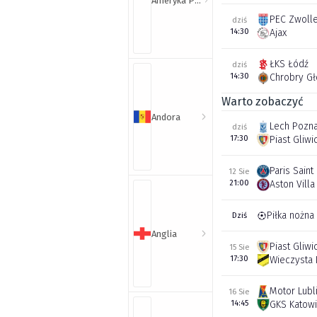
Ameryka Północna i Południowa
PEC Zwoll
dziś
14:30
Ajax
ŁKS Łódź
dziś
14:30
Chrobry G
Warto zobaczyć
Andora
Lech Pozn
dziś
17:30
Piast Gliwi
Paris Sain
12 Sie
21:00
Aston Villa
Piłka nożna
Dziś
Anglia
Piast Gliwi
15 Sie
17:30
Wieczysta
Motor Lubl
16 Sie
14:45
GKS Katow