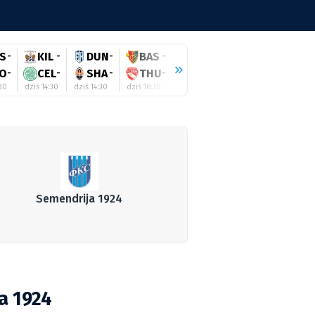
S
-
KIL
-
DUN
-
BAS
-
HEE
-
RAN
-
WO
O
-
CEL
-
SHA
-
THU
-
TWE
-
HIB
-
SA
:30
dziś 14:30
dziś 14:30
dziś 16:30
dziś 16:45
dziś 17:00
dziś 17:
Semendrija 1924
a 1924